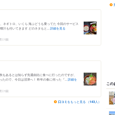
、ネギトロ、いくら 海ぶどうも乗ってた 今回のサービス
汁も付いてきます どのネタもと...
詳細を見る
問
1回
びの漁が秋もあるとは知らず先週由比に食べに行ったのですが、
たので、今日は沼津へ！ 昨年の春に伺った『...
詳細を
この
問
1回
口コミ
をもっと見る （
143
人）