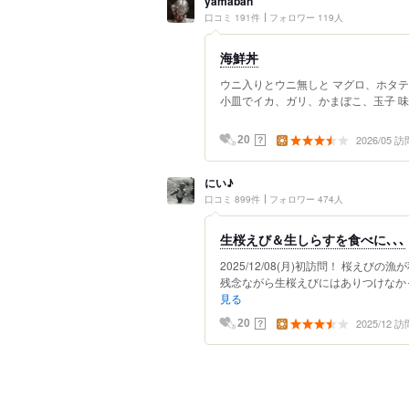
yamaban
口コミ 191件
フォロワー 119人
海鮮丼
ウニ入りとウニ無しと マグロ、ホタテ
小皿でイカ、ガリ、かまぼこ、玉子 味噌
2026/05 訪
？
20
にい♪
口コミ 899件
フォロワー 474人
生桜えび＆生しらすを食べに､､､
2025/12/08(月)初訪問！ 桜え
残念ながら生桜えびにはありつけなかっ
見る
2025/12 訪
？
20