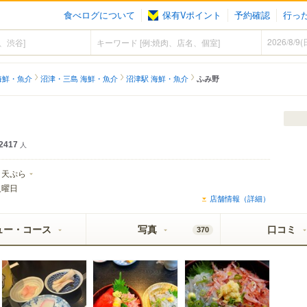
食べログについて
保有Vポイント
予約確認
行っ
海鮮・魚介
沼津・三島 海鮮・魚介
沼津駅 海鮮・魚介
ふみ野
2417
人
天ぷら
火曜日
店舗情報（詳細）
ュー・コース
写真
口コミ
370