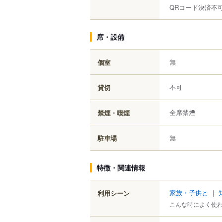
QRコード決済不
席・設備
無
個室
不可
貸切
全席禁煙
禁煙・喫煙
無
駐車場
特徴・関連情報
家族・子供と
｜
利用シーン
こんな時によく使