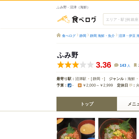
ふみ野 - 沼津（海鮮）
食べログ
食べログ
静岡
静岡 海鮮・魚介
沼津・伊豆 
ふみ野
3.36
143
人
最寄り駅：
沼津駅
[
静岡
]
ジャンル：
海鮮
予算：
定休日
：
-
￥2,000～￥2,999
トップ
メニ