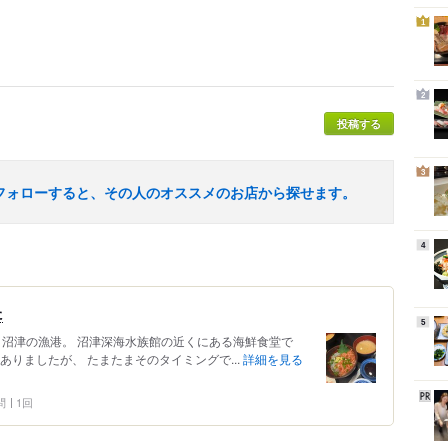
1
2
投稿する
3
フォローすると、その人のオススメのお店から探せます。
4
た
5
込 沼津の漁港。 沼津深海水族館の近くにある海鮮食堂で
ありましたが、 たまたまそのタイミングで...
詳細を見る
問
1回