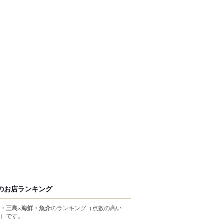
のお店ランキング
・三島×海鮮・魚介
のランキング
（点数の高い
）
です。