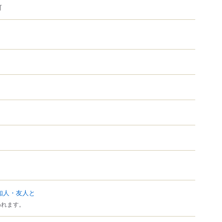
可
知人・友人と
われます。