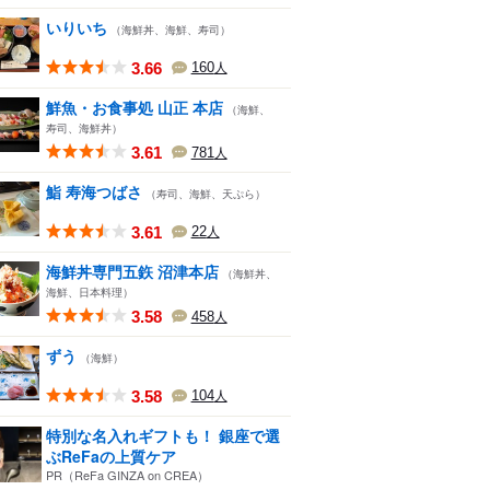
いりいち
（海鮮丼、海鮮、寿司）
3.66
160
人
鮮魚・お食事処 山正 本店
（海鮮、
寿司、海鮮丼）
3.61
781
人
鮨 寿海つばさ
（寿司、海鮮、天ぷら）
3.61
22
人
海鮮丼専門五鉃 沼津本店
（海鮮丼、
海鮮、日本料理）
3.58
458
人
ずう
（海鮮）
3.58
104
人
特別な名入れギフトも！ 銀座で選
ぶReFaの上質ケア
PR（ReFa GINZA on CREA）