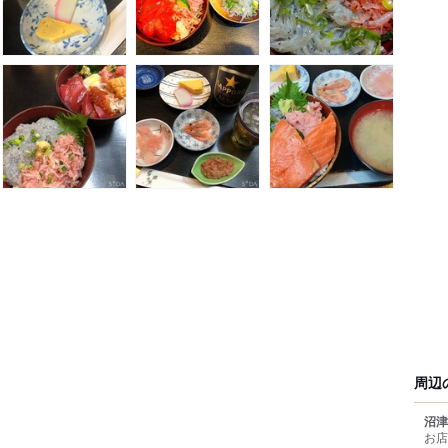
周辺
沼津
お店