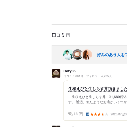
口コミ
？
好みのあう人を
Cozy35
口コミ 3,861件
フォロワー 4,725人
生桜えびと生しらす丼頂きまし
・生桜えびと生しらす丼 ¥1,680税
す。 近辺、似たようなお店がいくつか
2026/07 訪
？
18