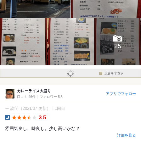
25
広告を非表示
カレーライス大盛り
アプリでフォロー
口コミ 46件
フォロワー 5人
ー 訪問
（2021/07 更新）
1回目
3.5
Dinner
雰囲気良し。味良し。少し高いかな？
詳細を見る