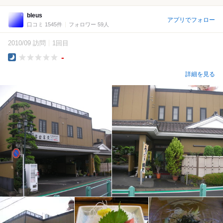
bleus
アプリでフォロー
口コミ 1545件
フォロワー 59人
2010/09 訪問
1回目
-
Dinner
詳細を見る