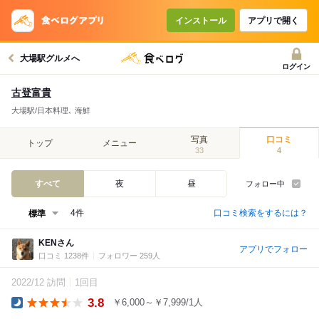
インストール
アプリで開く
大場駅グルメへ
ログイン
古登富貴
大場駅/日本料理､ 海鮮
写真
口コミ
トップ
メニュー
33
4
すべて
夜
昼
フォロー中
口コミ検索をするには？
4件
KENさん
アプリでフォロー
口コミ 1238件
フォロワー 259人
2022/12 訪問
1回目
3.8
￥6,000～￥7,999/1人
Dinner