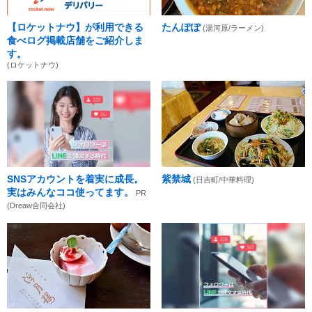
【ロケットナウ】が利用できる
たんぽぽ
(湯河原/ラーメン)
食べログ掲載店舗をご紹介しま
す。
(ロケットナウ)
SNSアカウントを着実に成長。
紫禁城
(日吉町/中華料理)
実はみんなココ使ってます。
PR
(Dreaw合同会社)