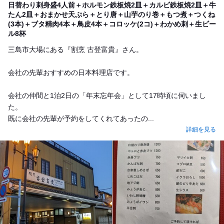
日替わり刺身盛4人前＋ホルモン鉄板焼2皿＋カルビ鉄板焼2皿＋牛
たん2皿＋おまかせ天ぷら＋とり唐＋山芋のり巻＋もつ煮＋つくね
(3本)＋ブタ精肉4本＋鳥皮4本＋コロッケ(2コ)＋わかめ刺＋生ビー
ル8杯
三島市大場にある『割烹 古登富貴』さん。
会社の先輩おすすめの日本料理店です。
会社の仲間と1泊2日の「年末忘年会」として17時頃に伺いまし
た。
既に会社の先輩が予約をしてくれてあったの...
詳細を見る