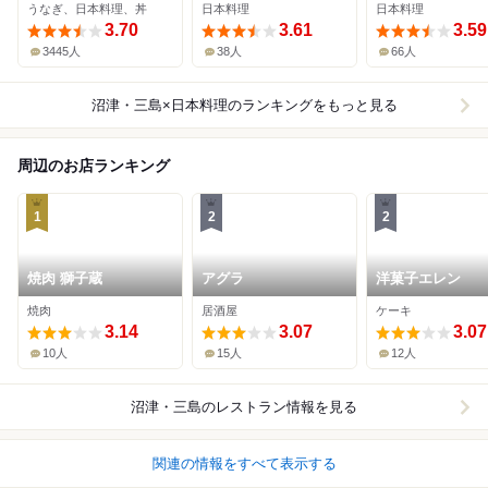
うなぎ、日本料理、丼
日本料理
日本料理
3.70
3.61
3.59
3445人
38人
66人
沼津・三島×日本料理
のランキングをもっと見る
周辺のお店ランキング
1
2
2
焼肉 獅子蔵
アグラ
洋菓子エレン
焼肉
居酒屋
ケーキ
3.14
3.07
3.07
10人
15人
12人
沼津・三島
のレストラン情報を見る
関連の情報をすべて表示する