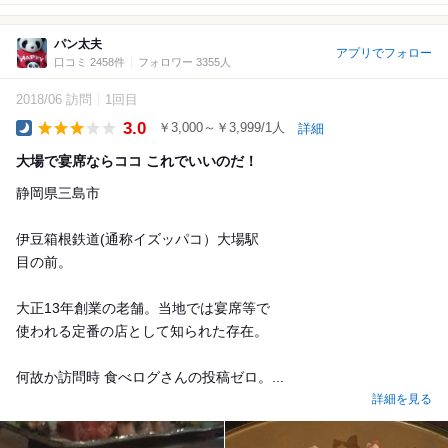
パン太夫
アプリでフォロー
口コミ 2458件
フォロワー 3355人
2018/06 訪問
1回目
3.0
￥3,000～￥3,999/1人
詳細
Dinner
大場で宴席ならココ これでいいのだ！
静岡県三島市
伊豆箱根鉄道(通称イズッパコ）大場駅
目の前。
大正13年創業の老舗。当地では宴席等で
使われる定番の店として知られた存在。
何故か訪問時 食べログさんの投稿ゼロ。...
詳細を見る