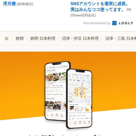
浮月楼
SNSアカウントを着実に成長。
(静岡/懐石)
実はみんなココ使ってます。
PR
(Dreaw合同会社)
Recommended by
静岡
静岡 日本料理
沼津・伊豆 日本料理
沼津・三島 日本