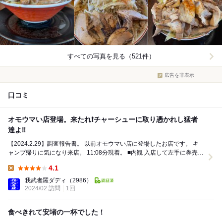
すべての写真を見る（521件）
広告を非表示
口コミ
オモウマい店登場。来たれ❗️チャーシューに取り憑かれし猛者
達よ‼️
【2024.2.29】調査報告書。 以前オモウマい店に登場したお店です。 キ
ャンプ帰りに気になり来店。 11:08分現着。 ■内観 入店して左手に券売機
が...
4.1
Lunch:
我武者羅ダディ
（2986）
2024/02 訪問
1回
食べきれて安堵の一杯でした！