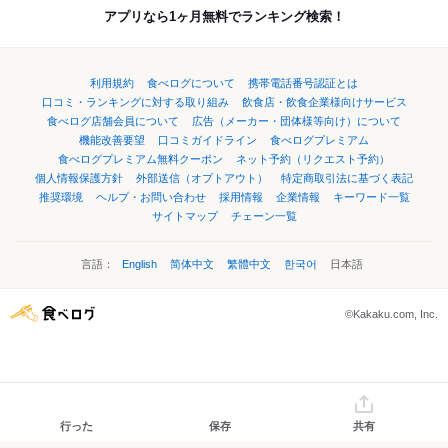
アプリなら1ヶ月無料でランキング検索！
利用規約
食べログについて
携帯電話番号認証とは
口コミ・ランキングに対する取り組み
飲食店・飲食企業様向けサービス
食べログ店舗会員について
広告（メーカー・団体様等向け）について
機能改善要望
口コミガイドライン
食べログプレミアム
食べログプレミアム無料クーポン
ネット予約（リクエスト予約）
個人情報保護方針
外部送信（オプトアウト）
特定商取引法に基づく表記
推奨環境
ヘルプ・お問い合わせ
採用情報
企業情報
キーワード一覧
サイトマップ
チェーン一覧
言語：
English
简体中文
繁體中文
한국어
日本語
©Kakaku.com, Inc.
行った
保存
共有