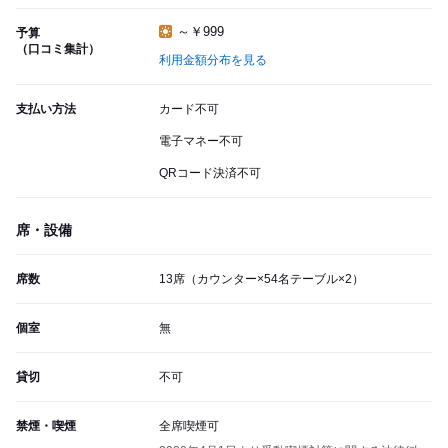
～￥999
予算
（口コミ集計）
利用金額分布を見る
支払い方法
カード不可
電子マネー不可
QRコード決済不可
席・設備
席数
13席（カウンター×54名テーブル×2）
個室
無
貸切
不可
禁煙・喫煙
全席喫煙可