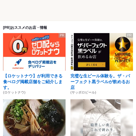
[PR]おススメのお店・情報
PR
PR
【ロケットナウ】が利用できる
完璧な生ビール体験を。ザ・パ
食べログ掲載店舗をご紹介しま
ーフェクト黒ラベルが飲めるお
す。
店
(ロケットナウ)
(サッポロビール)