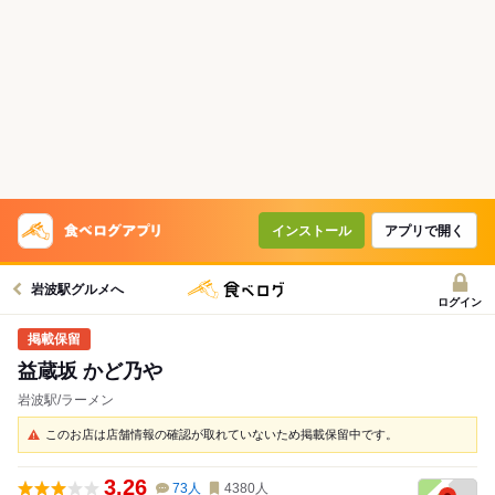
インストール
アプリで開く
岩波駅グルメへ
ログイン
益蔵坂 かど乃や
岩波駅/ラーメン
このお店は店舗情報の確認が取れていないため掲載保留中です。
3.26
73
人
4380
人