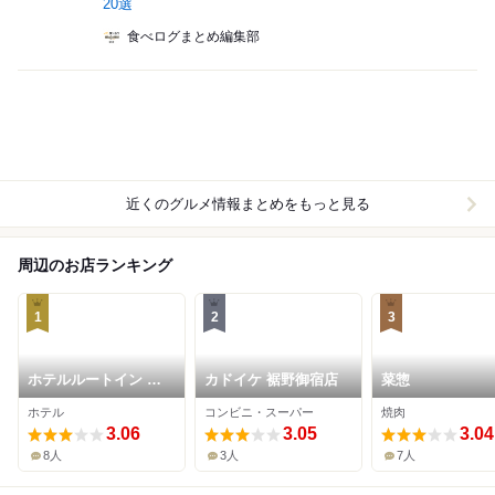
20選
食べログまとめ編集部
近くのグルメ情報まとめをもっと見る
周辺のお店ランキング
1
2
3
ホテルルートイン 裾
カドイケ 裾野御宿店
菜惣
野インター
ホテル
コンビニ・スーパー
焼肉
3.06
3.05
3.04
8人
3人
7人