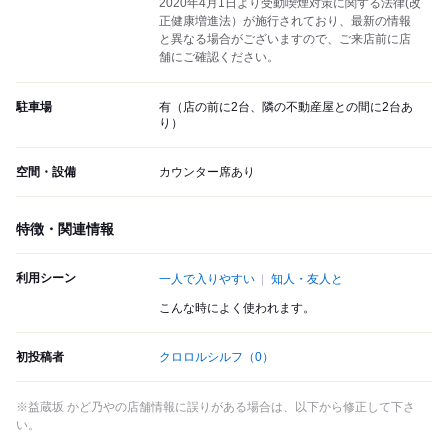
2020年4月1日より受動喫煙対策に関する法律(改
正健康増進法）が施行されており、最新の情報
と異なる場合がございますので、ご来店前に店
舗にご確認ください。
駐車場
有（店の前に2台、隣の不動産屋との間に2台あ
り）
空間・設備
カウンター席あり
特徴・関連情報
利用シーン
一人で入りやすい
知人・友人と
こんな時によく使われます。
初投稿者
クロロルシルフ
（0）
※益蔵坂 かど乃やの店舗情報に誤りがある場合は、以下から修正して下さ
い。