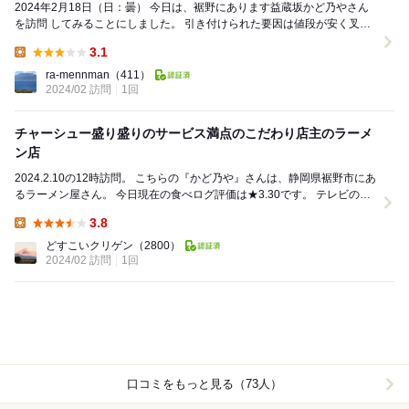
2024年2月18日（日：曇） 今日は、裾野にあります益蔵坂かど乃やさん
を訪問 してみることにしました。 引き付けられた要因は値段が安く叉焼
が山のように 盛...
3.1
Lunch:
ra-mennman
（411）
2024/02 訪問
1回
チャーシュー盛り盛りのサービス満点のこだわり店主のラーメ
ン店
2024.2.10の12時訪問。 こちらの『かど乃や』さんは、静岡県裾野市にあ
るラーメン屋さん。 今日現在の食べログ評価は★3.30です。 テレビのオ
モウマい店を観て...
3.8
Lunch:
どすこいクリゲン
（2800）
2024/02 訪問
1回
口コミをもっと見る（73人）