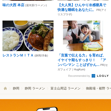
味の大西 本店
【大人気】ひんやり冷感寝具で
(湯河原/ラーメン)
快適な睡眠をあなたに。
PR(アイ
リスプラザ)
レストランＭＩＴＡ
「言葉で伝える力」を育めば、
(静岡/洋食)
イヤイヤ期もすっきり！ 「ア
ンパンマン ことばずかん...
PR(セ
ガフェイブ｜HugKum)
Recommended by
静岡
静岡 ラーメン
富士山周辺 ラーメン
御殿場・裾野 ラ