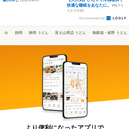
(安倍川/寿司)
快適な睡眠をあなたに。
PR(アイ
リスプラザ)
Recommended by
静岡
静岡 うどん
富士山周辺 うどん
御殿場・裾野 うどん
より便利になったアプリで