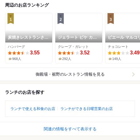
周辺のお店ランキング
1
2
3
炭焼きレストランさわ
ジェラート ピケ カフ
ピエール マルコ
やか 御殿場プレミア
ェ クレープリー 御殿
ニ 御殿場プレミ
ハンバーグ
クレープ・ガレット
チョコレート
ム・アウトレット店
場プレミアム・アウト
アウトレット店
3.55
レット店
3.52
3.49
968人
292人
149人
御殿場・裾野
のレストラン情報を見る
ランチのお店を探す
ランチで使える和食のお店
ランチができる日曜営業のお店
関連の情報をすべて表示する