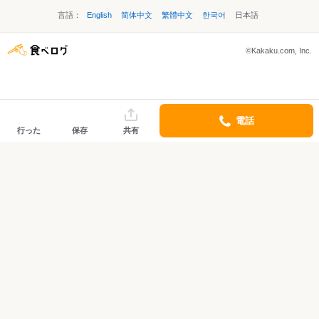
言語：
English
简体中文
繁體中文
한국어
日本語
©Kakaku.com, Inc.
電話
行った
保存
共有