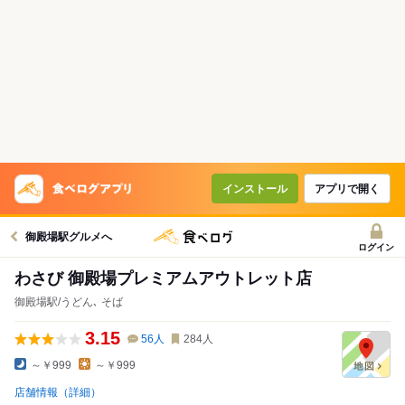
インストール
アプリで開く
御殿場駅グルメへ
ログイン
わさび 御殿場プレミアムアウトレット店
御殿場駅/うどん､ そば
3.15
56
人
284
人
～￥999
～￥999
店舗情報（詳細）