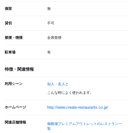
個室
無
貸切
不可
禁煙・喫煙
全席禁煙
駐車場
有
特徴・関連情報
利用シーン
知人・友人と
こんな時によく使われます。
ホームページ
http://www.create-restaurants.co.jp/
関連店舗情報
御殿場プレミアムアウトレットのレストラン一
覧