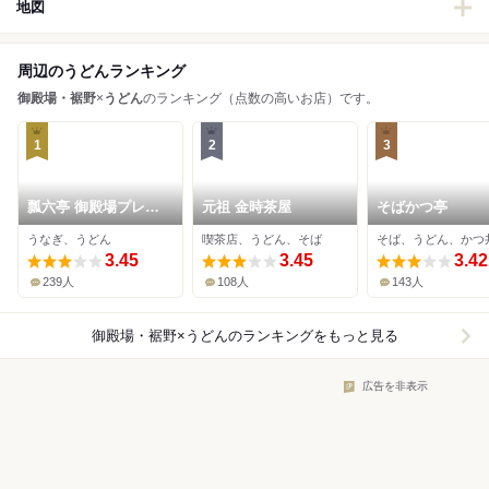
地図
周辺のうどんランキング
御殿場・裾野
×
うどん
のランキング（点数の高いお店）です。
1
2
3
瓢六亭 御殿場プレミ
元祖 金時茶屋
そばかつ亭
アムアウトレット店
うなぎ、うどん
喫茶店、うどん、そば
そば、うどん、かつ
3.45
3.45
3.42
239人
108人
143人
御殿場・裾野×うどん
のランキングをもっと見る
広告を非表示