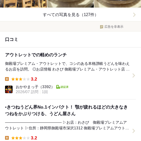
すべての写真を見る（127件）
広告を非表示
口コミ
アウトレットでの軽めのランチ
御殿場プレミアム・アウトレットで、コシのある本格讃岐うどんを味わえ
るお店を訪問。 ◎お店情報 わさび 御殿場プレミアム・アウトレット店 静
岡県御殿場市深沢1312 御殿場...
3.2
Lunch:
おかやまっ子
（3392）
2026/07 訪問
1回
▪️きつねうどん界No.1インパクト！ 顎が疲れるほどの大きなき
つねをかぶりつける、うどん屋さん
——————————————— ▷お店：わさび 御殿場プレミアムア
ウトレット ▷住所：静岡県御殿場市深沢1312 御殿場プレミアムアウトレ
ット フードバザー ▷予算:1,...
3.2