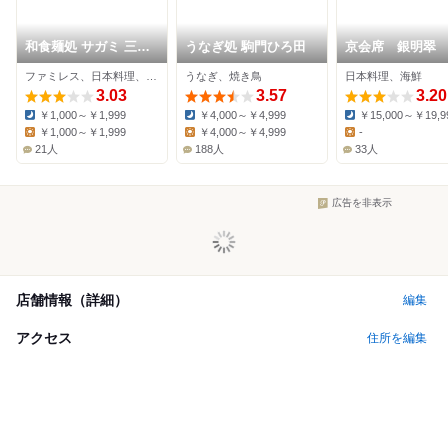
和食麺処 サガミ 三島
うなぎ処 駒門ひろ田
京会席 銀明翠
萩店
ファミレス、日本料理、そば
うなぎ、焼き鳥
日本料理、海鮮
3.03
3.57
3.20
￥1,000～￥1,999
￥4,000～￥4,999
￥15,000～￥19,9
Dinner:
Dinner:
Dinner:
￥1,000～￥1,999
￥4,000～￥4,999
-
Lunch:
Lunch:
Lunch:
21人
188人
33人
広告を非表示
店舗情報（詳細）
編集
アクセス
住所を編集