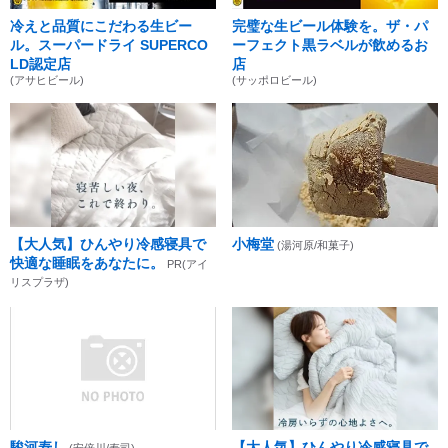
冷えと品質にこだわる生ビー
完璧な生ビール体験を。ザ・パ
ル。スーパードライ SUPERCO
ーフェクト黒ラベルが飲めるお
LD認定店
店
(アサヒビール)
(サッポロビール)
【大人気】ひんやり冷感寝具で
小梅堂
(湯河原/和菓子)
快適な睡眠をあなたに。
PR(アイ
リスプラザ)
駿河寿し
【大人気】ひんやり冷感寝具で