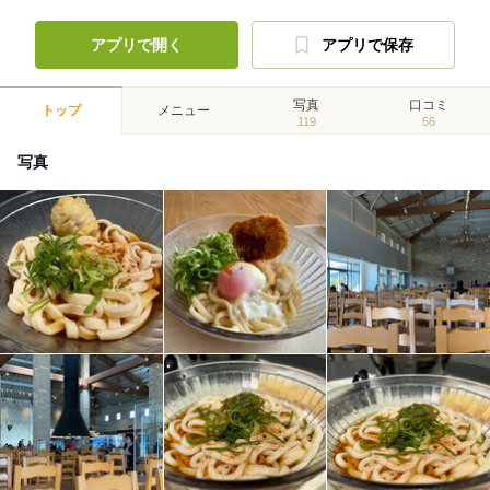
アプリで開く
アプリで保存
写真
口コミ
トップ
メニュー
119
56
写真