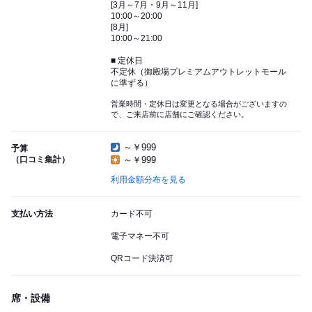
[3月～7月・9月～11月]
10:00～20:00
[8月]
10:00～21:00
■ 定休日
不定休（御殿場プレミアムアウトレットモール
に準ずる）
営業時間・定休日は変更となる場合がございますの
で、ご来店前に店舗にご確認ください。
～￥999
予算
（口コミ集計）
～￥999
利用金額分布を見る
支払い方法
カード不可
電子マネー不可
QRコード決済可
席・設備