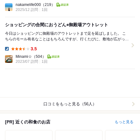
Lunch:
nakamelife000
（219）
2025/12 訪問
1回
ショッピングの合間におうどん⭐︎御殿場アウトレット
今日はショッピングに御殿場のアウトレットまで足を延ばしました。 こ
ちらのモール有名なことはもちろんですが、行くたびに、敷地が広がって
いるような… 久しぶりの訪問です^_^ ...
3.5
Dinner:
Minami☆
（504）
2023/07 訪問
1回
口コミをもっと見る（56人）
[PR] 近くの和食のお店
もっと見る