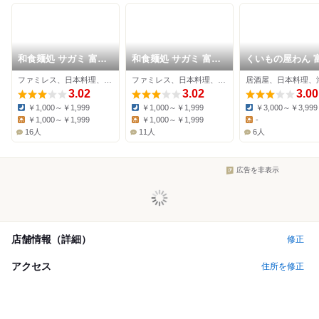
和食麺処 サガミ 富士
和食麺処 サガミ 富士
くいもの屋わん 
伝法店
柚木店
駅前店
ファミレス、日本料理、そば
ファミレス、日本料理、そば
居酒屋、日本料理、
3.02
3.02
3.00
￥1,000～￥1,999
￥1,000～￥1,999
￥3,000～￥3,999
Dinner:
Dinner:
Dinner:
￥1,000～￥1,999
￥1,000～￥1,999
-
Lunch:
Lunch:
Lunch:
16人
11人
6人
広告を非表示
店舗情報（詳細）
修正
アクセス
住所を修正