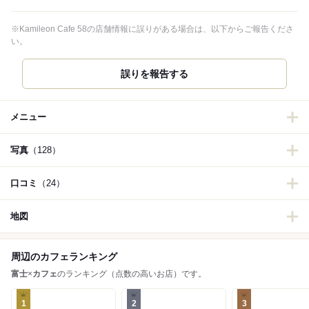
※Kamileon Cafe 58の店舗情報に誤りがある場合は、以下からご報告くださ
い。
誤りを報告する
メニュー
写真
（128）
口コミ
（24）
地図
周辺のカフェランキング
富士
×
カフェ
のランキング（点数の高いお店）です。
1
2
3