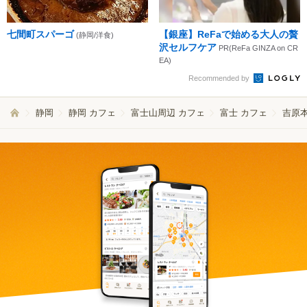
七間町スパーゴ
【銀座】ReFaで始める大人の贅
(静岡/洋食)
沢セルフケア
PR(ReFa GINZA on CR
EA)
Recommended by
静岡
静岡 カフェ
富士山周辺 カフェ
富士 カフェ
吉原本