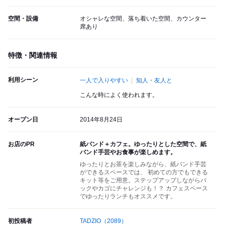
空間・設備
オシャレな空間、落ち着いた空間、カウンター
席あり
特徴・関連情報
利用シーン
一人で入りやすい
知人・友人と
こんな時によく使われます。
オープン日
2014年8月24日
お店のPR
紙バンド＋カフェ。ゆったりとした空間で、紙
バンド手芸やお食事が楽しめます。
ゆったりとお茶を楽しみながら、紙バンド手芸
ができるスペースでは、 初めての方でもできる
キット等をご用意。ステップアップしながらバ
ックやカゴにチャレンジも！？ カフェスペース
でゆったりランチもオススメです。
初投稿者
TADZIO
（2089）