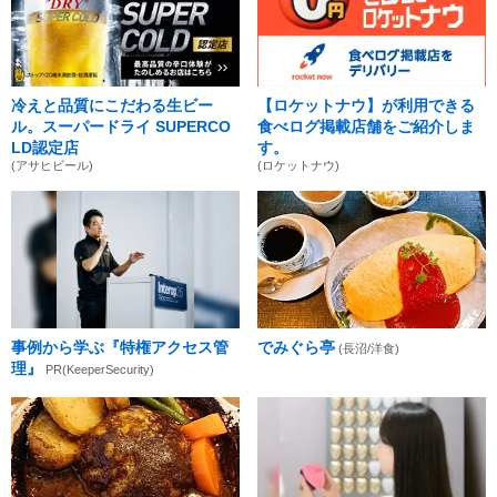
冷えと品質にこだわる生ビー
【ロケットナウ】が利用できる
ル。スーパードライ SUPERCO
食べログ掲載店舗をご紹介しま
LD認定店
す。
(アサヒビール)
(ロケットナウ)
事例から学ぶ『特権アクセス管
でみぐら亭
(長沼/洋食)
理』
PR(KeeperSecurity)