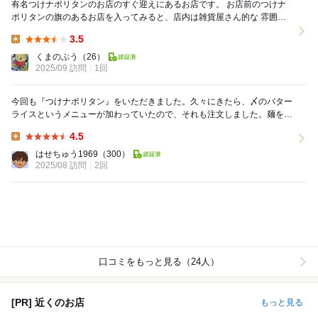
有名つけナポリタンのお店のすぐ迎えにあるお店です。 お店前のつけナ
ポリタンの旗のあるお店を入ってみると、店内は雑貨屋さん的な 雰囲気
で、始めはびっくりさせられました。 ...
3.5
Lunch:
くまのぷう
（26）
2025/09 訪問
1回
今回も『つけナポリタン』をいただきました。久々にきたら、〆のバター
ライスというメニューが加わっていたので、それも注文しました。麺を全
ていただいた後のつけスープに投入して、リゾットの...
4.5
Lunch:
はせちゅう1969
（300）
2025/08 訪問
2回
口コミをもっと見る（24人）
[PR] 近くのお店
もっと見る