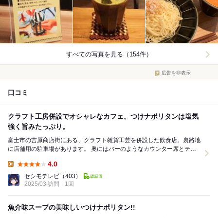
すべての写真を見る（154件）
広告を非表示
口コミ
クラフト工房併設でオシャレなカフェ。つけナポリタンは塩気
強く旨みたっぷり。
富士市の吉原商店街にある、クラフト雑貨工芸を併設した飲食店。裏路地
に店舗用の駐車場があります。 奥にはバーのようなカウンター席とテー
ブル席があり、オシャレな雰囲気は昼でも落ち着き...
4.0
Lunch:
セシモテレビ
（403）
2025/03 訪問
1回
魚介味スープの美味しいつけナポリタン!!