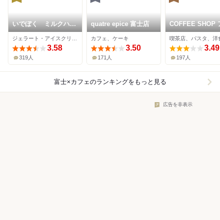
いでぼく ミルクハウ
quatre epice 富士店
COFFEE SHOP
ス
ニス
ジェラート・アイスクリーム、カフェ
カフェ、ケーキ
喫茶店、パスタ、洋
3.58
3.50
3.49
319人
171人
197人
富士×カフェ
のランキングをもっと見る
広告を非表示