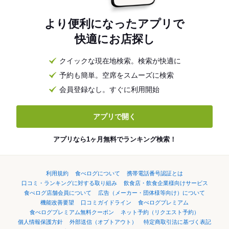
より便利になったアプリで
快適にお店探し
クイックな現在地検索。検索が快適に
予約も簡単。空席をスムーズに検索
会員登録なし。すぐに利用開始
アプリで開く
アプリなら1ヶ月無料でランキング検索！
利用規約
食べログについて
携帯電話番号認証とは
口コミ・ランキングに対する取り組み
飲食店・飲食企業様向けサービス
食べログ店舗会員について
広告（メーカー・団体様等向け）について
機能改善要望
口コミガイドライン
食べログプレミアム
食べログプレミアム無料クーポン
ネット予約（リクエスト予約）
個人情報保護方針
外部送信（オプトアウト）
特定商取引法に基づく表記