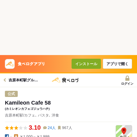
インストール
アプリで開く
吉原本町駅グルメへ
ログイン
公式
Kamileon Cafe 58
(カミレオンカフェゴジュウハチ)
吉原本町駅/カフェ､ パスタ､ 洋食
3.10
24
人
967
人
-
￥1,000～￥1,999