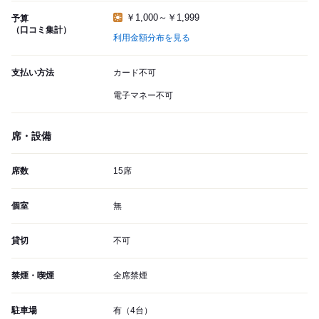
￥1,000～￥1,999
予算
（口コミ集計）
利用金額分布を見る
支払い方法
カード不可
電子マネー不可
席・設備
席数
15席
個室
無
貸切
不可
禁煙・喫煙
全席禁煙
駐車場
有（4台）