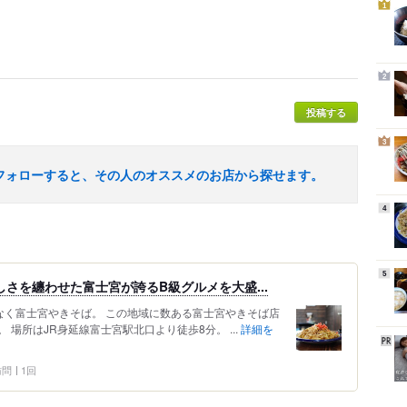
1
2
投稿する
3
フォローすると、その人のオススメのお店から探せます。
4
5
さを纏わせた富士宮が誇るB級グルメを大盛...
なく富士宮やきそば。 この地域に数ある富士宮やきそば店
場所はJR身延線富士宮駅北口より徒歩8分。 ...
詳細を
 訪問
1回