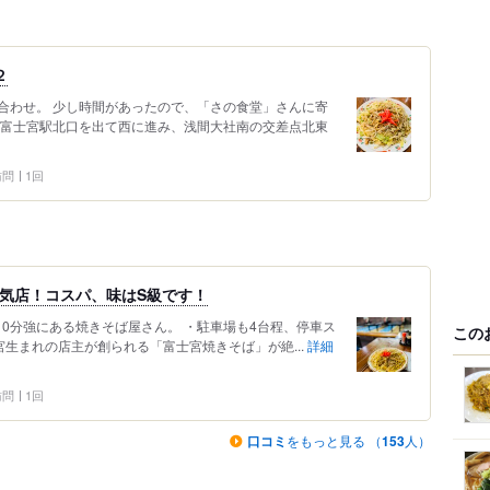
２
合わせ。 少し時間があったので、「さの食堂」さんに寄
R富士宮駅北口を出て西に進み、浅間大社南の交差点北東
 訪問
1回
気店！コスパ、味はS級です！
10分強にある焼きそば屋さん。 ・駐車場も4台程、停車ス
この
宮生まれの店主が創られる「富士宮焼きそば」が絶...
詳細
 訪問
1回
口コミ
をもっと見る （
153
人）