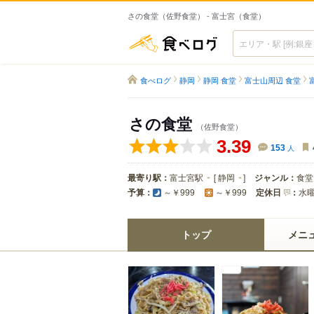
さの食堂（佐野食堂） - 富士宮（食堂）
食べログ
食べログ
静岡
静岡 食堂
富士山周辺 食堂
さの食堂
（佐野食堂）
3.39
153
人
最寄り駅：
富士宮駅
[
静岡
]
ジャンル：
食堂
予算：
定休日
：
水
～￥999
～￥999
トップ
メニ