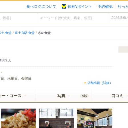
食べログについて
保有Vポイント
予約確認
行っ
富士 食堂
富士宮駅 食堂
さの食堂
4509
人
曜日、木曜日、金曜日
店舗情報（詳細）
ュー・コース
写真
口コミ
450