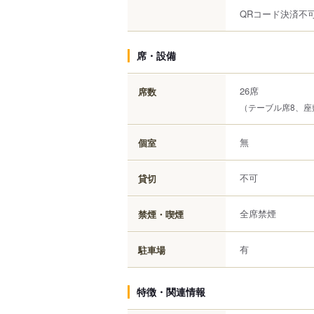
QRコード決済不
席・設備
26席
席数
（テーブル席8、座
無
個室
不可
貸切
全席禁煙
禁煙・喫煙
有
駐車場
特徴・関連情報