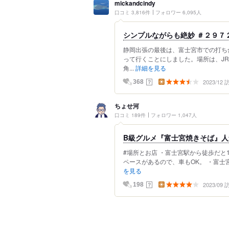
mickandcindy
口コミ 3,816件
フォロワー 6,095人
シンプルながらも絶妙 ＃２９７
静岡出張の最後は、富士宮市での打ち
って行くことにしました。場所は、J
角...
詳細を見る
2023/12
？
368
ちょせ河
口コミ 189件
フォロワー 1,047人
B級グルメ『富士宮焼きそば』人
#場所とお店 ・富士宮駅から徒歩だと
ペースがあるので、車もOK。 ・富士
を見る
2023/09
？
198