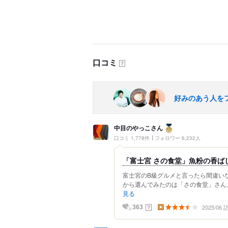
口コミ
？
好みのあう人を
中目のやっこさん
口コミ 1,778件
フォロワー 6,232人
「富士宮 さの食堂」魚粉の香ばし
富士宮のB級グルメと言ったら間違い
から選んでみたのは「さの食堂」さん。 
見る
2025/06
？
363