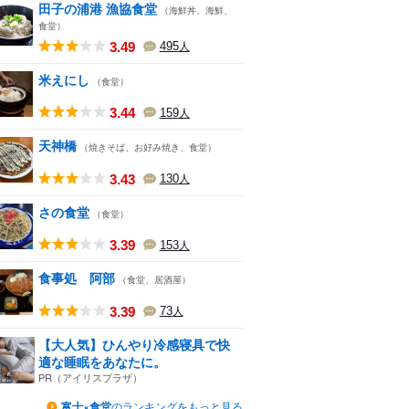
田子の浦港 漁協食堂
（海鮮丼、海鮮、
食堂）
3.49
495
人
米えにし
（食堂）
3.44
159
人
天神橋
（焼きそば、お好み焼き、食堂）
3.43
130
人
さの食堂
（食堂）
3.39
153
人
食事処 阿部
（食堂、居酒屋）
3.39
73
人
【大人気】ひんやり冷感寝具で快
適な睡眠をあなたに。
PR（アイリスプラザ）
富士×食堂
のランキングをもっと見る