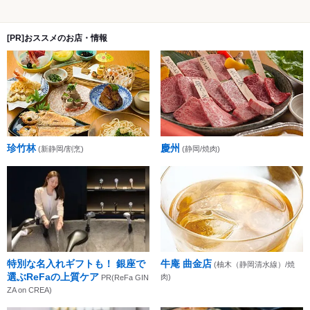
[PR]おススメのお店・情報
珍竹林
慶州
(新静岡/割烹)
(静岡/焼肉)
特別な名入れギフトも！ 銀座で
牛庵 曲金店
(柚木（静岡清水線）/焼
選ぶReFaの上質ケア
肉)
PR(ReFa GIN
ZA on CREA)