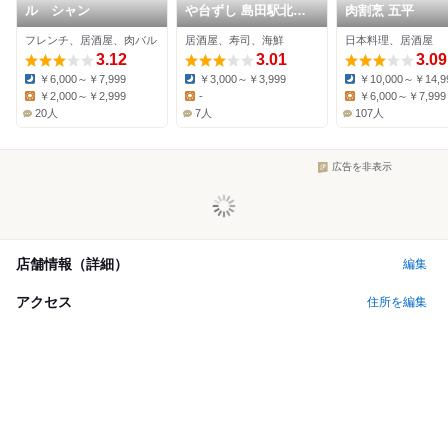
ル シャン
や台ずし 島田駅北口
肉割烹 五平
町
フレンチ、居酒屋、肉バル
居酒屋、寿司、海鮮
日本料理、居酒屋
3.12
3.01
3.09
￥6,000～￥7,999
￥3,000～￥3,999
￥10,000～￥14,9
Dinner:
Dinner:
Dinner:
￥2,000～￥2,999
-
￥6,000～￥7,999
Lunch:
Lunch:
Lunch:
20人
7人
107人
広告を非表示
店舗情報（詳細）
編集
アクセス
住所を編集