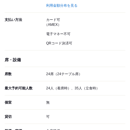
利用金額分布を見る
支払い方法
カード可
（AMEX）
電子マネー不可
QRコード決済可
席・設備
席数
24席（24テーブル席）
最大予約可能人数
24人（着席時）、35人（立食時）
個室
無
貸切
可