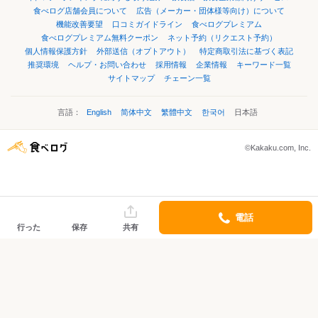
食べログ店舗会員について
広告（メーカー・団体様等向け）について
機能改善要望
口コミガイドライン
食べログプレミアム
食べログプレミアム無料クーポン
ネット予約（リクエスト予約）
個人情報保護方針
外部送信（オプトアウト）
特定商取引法に基づく表記
推奨環境
ヘルプ・お問い合わせ
採用情報
企業情報
キーワード一覧
サイトマップ
チェーン一覧
言語：
English
简体中文
繁體中文
한국어
日本語
©Kakaku.com, Inc.
電話
行った
保存
共有