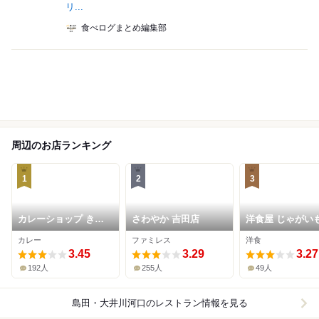
リ...
食べログまとめ編集部
周辺のお店ランキング
1
2
3
カレーショップ きし
さわやか 吉田店
洋食屋 じゃがいも
ばた
田店
カレー
ファミレス
洋食
3.45
3.29
3.27
192人
255人
49人
島田・大井川河口
のレストラン情報を見る