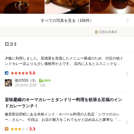
すべての写真を見る（166件）
広告を非表示
口コミ
夕飯に利用しました。居酒屋を意識したメニュー構成のため、付近の他イ
ンドカレー店よりも少し価格帯が上です。 店内に入るとエスニックなお
香が肺を侵略しますが、カレーを食べると嗅覚では...
5.0
Dinner:
徳川555
（3）
2026/02 訪問
1回
旨味凝縮のキーマカレーとタンドリー料理を欲張る至福のイン
ドカレーランチ！
榛原郡吉田町にある本格インド・ネパール料理の人気店「シヴァのカレ
ー」さんへ。 今回は、お店の魅力をこれでもかと詰め込んだ豪華な「ス
ペシャルセット」をいただきました。 運ばれ...
3.3
Lunch: