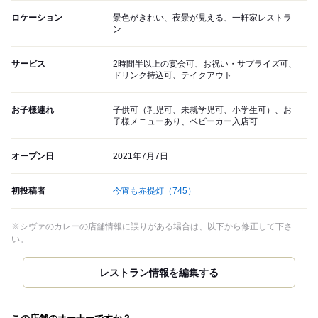
ロケーション
景色がきれい、夜景が見える、一軒家レストラ
ン
サービス
2時間半以上の宴会可、お祝い・サプライズ可、
ドリンク持込可、テイクアウト
お子様連れ
子供可（乳児可、未就学児可、小学生可）、お
子様メニューあり、ベビーカー入店可
オープン日
2021年7月7日
初投稿者
今宵も赤提灯
（745）
※シヴァのカレーの店舗情報に誤りがある場合は、以下から修正して下さ
い。