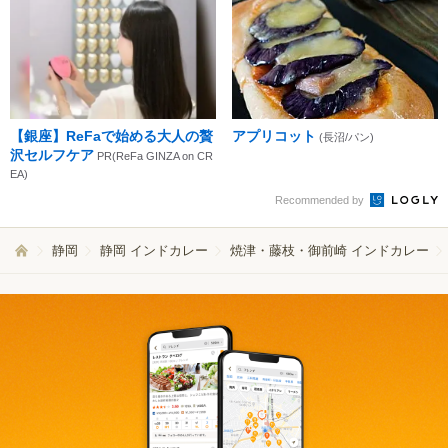
【銀座】ReFaで始める大人の贅
アプリコット
(長沼/パン)
沢セルフケア
PR(ReFa GINZA on CR
EA)
Recommended by
静岡
静岡 インドカレー
焼津・藤枝・御前崎 インドカレー