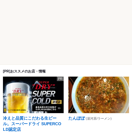
[PR]おススメのお店・情報
PR
冷えと品質にこだわる生ビー
たんぽぽ
(湯河原/ラーメン)
ル。スーパードライ SUPERCO
LD認定店