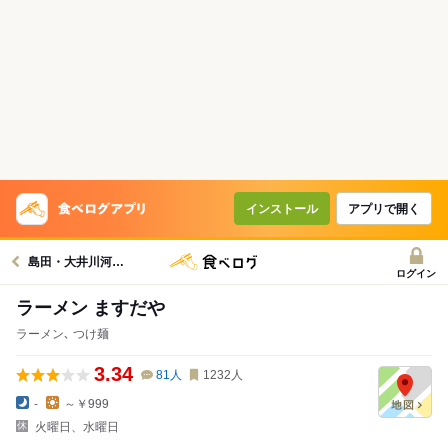
インストール
アプリで開く
島田・大井川河口グルメへ
ログイン
ラーメン ますだや
ラーメン､ つけ麺
3.34
81
人
1232
人
-
～￥999
火曜日、水曜日