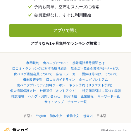
予約も簡単。空席をスムーズに検索
会員登録なし。すぐに利用開始
アプリで開く
アプリなら1ヶ月無料でランキング検索！
利用規約
食べログについて
携帯電話番号認証とは
口コミ・ランキングに対する取り組み
飲食店・飲食企業様向けサービス
食べログ店舗会員について
広告（メーカー・団体様等向け）について
機能改善要望
口コミガイドライン
食べログプレミアム
食べログプレミアム無料クーポン
ネット予約（リクエスト予約）
個人情報保護方針
外部送信（オプトアウト）
特定商取引法に基づく表記
推奨環境
ヘルプ・お問い合わせ
採用情報
企業情報
キーワード一覧
サイトマップ
チェーン一覧
言語：
English
简体中文
繁體中文
한국어
日本語
©Kakaku.com, Inc.