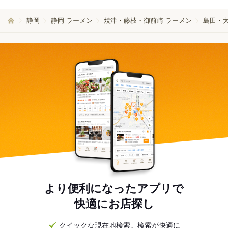
静岡
静岡 ラーメン
焼津・藤枝・御前崎 ラーメン
島田・
より便利になったアプリで
快適にお店探し
クイックな現在地検索。検索が快適に