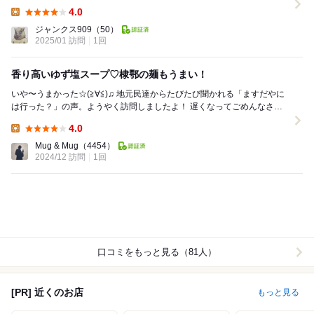
に。 ところが狙っていたラーメン屋さん...
4.0
Lunch:
ジャンクス909
（50）
2025/01 訪問
1回
香り高いゆず塩スープ♡棣鄂の麺もうまい！
いや〜うまかった☆(≧∀≦)♫ 地元民達からたびたび聞かれる「ますだやに
は行った？」の声。ようやく訪問しましたよ！ 遅くなってごめんなさい
^^; なんでもかつて三島市...
4.0
Lunch:
Mug & Mug
（4454）
2024/12 訪問
1回
口コミをもっと見る（81人）
[PR] 近くのお店
もっと見る