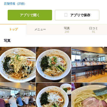
店舗情報（詳細）
アプリで開く
アプリで保存
写真
口コミ
トップ
メニュー
248
81
写真