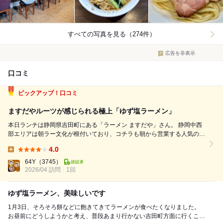
すべての写真を見る（274件）
広告を非表示
口コミ
ピックアップ！口コミ
ますだやルーツが感じられる極上「ゆず塩ラーメン」
本日ランチは静岡県吉田町にある「ラーメン ますだや」さん。 静岡中西
部エリアは朝ラー文化が根付いており、コチラも朝から営業する人気の
店。 静岡はご当地ラーメンは無いもの、こだわりの名店が多く、「ます
4.0
だや」さんもその一軒。 既に閉店された三島市の名店「めん処 藤堂」さ
Lunch:
んで修行された店...
64Y
（3745）
2026/04 訪問
1回
ゆず塩ラーメン、美味しいです
1月3日、そろそろ餅などに飽きてきてラーメンが食べたくなりました。
お昼前にどうしようかと考え、普段あまり行かない吉田町方面に行くこと