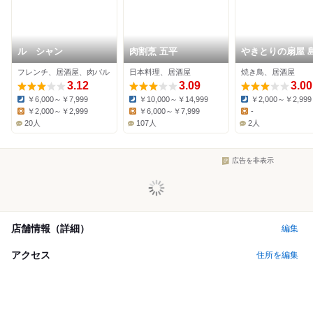
ル シャン
肉割烹 五平
やきとりの扇屋 
店
フレンチ、居酒屋、肉バル
日本料理、居酒屋
焼き鳥、居酒屋
3.12
3.09
3.00
￥6,000～￥7,999
￥10,000～￥14,999
￥2,000～￥2,999
Dinner:
Dinner:
Dinner:
￥2,000～￥2,999
￥6,000～￥7,999
-
Lunch:
Lunch:
Lunch:
20人
107人
2人
広告を非表示
店舗情報（詳細）
編集
アクセス
住所を編集