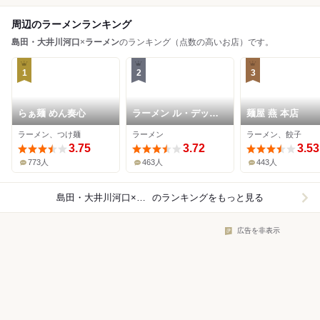
周辺のラーメンランキング
島田・大井川河口
×
ラーメン
のランキング（点数の高いお店）です。
1
2
3
らぁ麺 めん奏心
ラーメン ル・デッサ
麺屋 燕 本店
ン
ラーメン、つけ麺
ラーメン
ラーメン、餃子
3.75
3.72
3.53
773人
463人
443人
島田・大井川河口×ラーメン
のランキングをもっと見る
広告を非表示