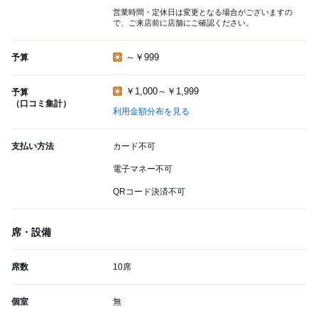
営業時間・定休日は変更となる場合がございますの
で、ご来店前に店舗にご確認ください。
～￥999
予算
￥1,000～￥1,999
予算
（口コミ集計）
利用金額分布を見る
支払い方法
カード不可
電子マネー不可
QRコード決済不可
席・設備
席数
10席
個室
無