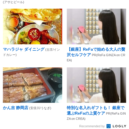
(アサヒビール)
マハラジャ ダイニング
【銀座】ReFaで始める大人の贅
(古庄/イン
沢セルフケア
ドカレー)
PR(ReFa GINZA on CR
EA)
かん吉 静岡店
特別な名入れギフトも！ 銀座で
(安倍川/うなぎ)
選ぶReFaの上質ケア
PR(ReFa GIN
ZA on CREA)
Recommended by