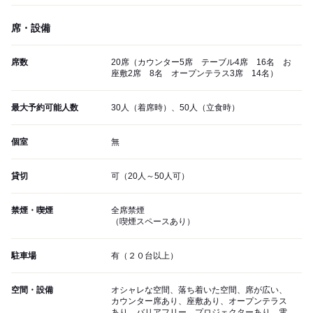
席・設備
席数
20席（カウンター5席 テーブル4席 16名 お
座敷2席 8名 オープンテラス3席 14名）
最大予約可能人数
30人（着席時）、50人（立食時）
個室
無
貸切
可（20人～50人可）
禁煙・喫煙
全席禁煙
（喫煙スペースあり）
駐車場
有（２０台以上）
空間・設備
オシャレな空間、落ち着いた空間、席が広い、
カウンター席あり、座敷あり、オープンテラス
あり、バリアフリー、プロジェクターあり、電