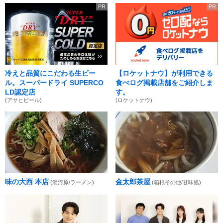
PR
PR
冷えと品質にこだわる生ビー
【ロケットナウ】が利用できる
ル。スーパードライ SUPERCO
食べログ掲載店舗をご紹介しま
LD認定店
す。
(アサヒビール)
(ロケットナウ)
味の大西 本店
金太郎茶屋
(湯河原/ラーメン)
(箱根その他/甘味処)