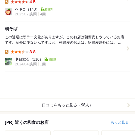
4.5
Lunch:
ヘキコ
（143）
2025/02 訪問
4回
朝そば
この近辺は朝ラー文化がありますが、このお店は朝蕎麦もやっているお店
です。意外に少ないんですよね、朝蕎麦のお店は。駅蕎麦以外には。 店
主はオーガニックにこだわる元音楽をやっていた人...
3.8
Lunch:
冬目漱石
（110）
2024/04 訪問
1回
口コミをもっと見る（98人）
[PR] 近くの和食のお店
もっと見る