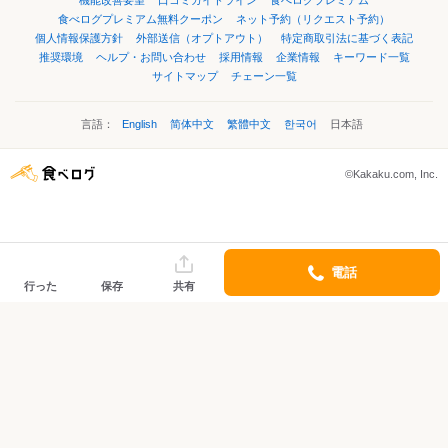
機能改善要望
口コミガイドライン
食べログプレミアム
食べログプレミアム無料クーポン
ネット予約（リクエスト予約）
個人情報保護方針
外部送信（オプトアウト）
特定商取引法に基づく表記
推奨環境
ヘルプ・お問い合わせ
採用情報
企業情報
キーワード一覧
サイトマップ
チェーン一覧
言語：
English
简体中文
繁體中文
한국어
日本語
©Kakaku.com, Inc.
電話
行った
保存
共有