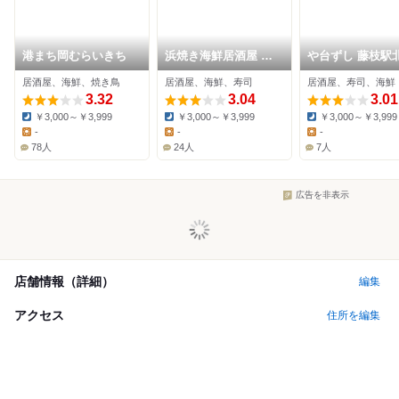
港まち岡むらいきち
浜焼き海鮮居酒屋 大
や台ずし 藤枝駅
庄水産 藤枝店
町
居酒屋、海鮮、焼き鳥
居酒屋、海鮮、寿司
居酒屋、寿司、海鮮
3.32
3.04
3.01
￥3,000～￥3,999
￥3,000～￥3,999
￥3,000～￥3,999
Dinner:
Dinner:
Dinner:
-
-
-
Lunch:
Lunch:
Lunch:
78人
24人
7人
広告を非表示
店舗情報（詳細）
編集
アクセス
住所を編集