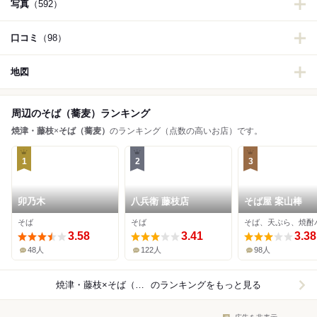
写真
（592）
口コミ
（98）
地図
周辺のそば（蕎麦）ランキング
焼津・藤枝
×
そば（蕎麦）
のランキング（点数の高いお店）です。
1
2
3
卯乃木
八兵衛 藤枝店
そば屋 案山棒
そば
そば
そば、天ぷら、焼酎
3.58
3.41
3.38
48人
122人
98人
焼津・藤枝×そば（蕎麦）
のランキングをもっと見る