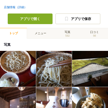
店舗情報（詳細）
アプリで開く
アプリで保存
写真
口コミ
トップ
メニュー
592
98
写真