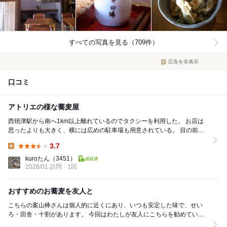
すべての写真を見る（709件）
広告を非表示
口コミ
アトリエの様な蕎麦屋
西焼津駅から南へ1km以上離れているのでタクシーを利用した。 お店は
思ったよりも大きく、横には広めの駐車場も用意されている。 目の前を
疎水が流れ人家も密集していない閑静な環境だ...
3.7
Lunch:
kuroたん
（3451）
2026/01 訪問
1回
おすすめのお蕎麦を友人と
こちらの案山棒さんは個人的に近くにあり、いつも安定した味で、せい
ろ・田舎・十割があります。 今回はわたしが友人にこちらを勧めていた
ところ、お誘いが来たので伺いました。 AM...