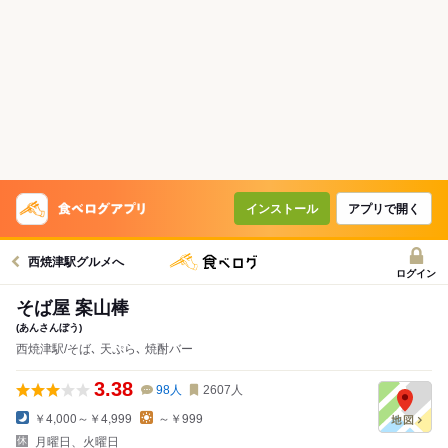
インストール
アプリで開く
西焼津駅グルメへ
ログイン
そば屋 案山棒
(あんさんぼう)
西焼津駅/そば､ 天ぷら､ 焼酎バー
3.38
98
人
2607
人
￥4,000～￥4,999
～￥999
月曜日、火曜日