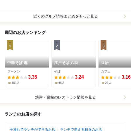
近くのグルメ情報まとめをもっと見る
周辺のお店ランキング
1
2
3
中華そば 纏
江戸そば 八助
豆治
ラーメン
そば
カフェ
3.35
3.24
3.16
101人
46人
21人
焼津・藤枝
のレストラン情報を見る
ランチのお店を探す
子連れでランチができるお店
ランチで使える和食のお店