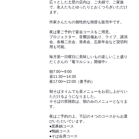
広々とした土壁の店内は、ご夫婦で、ご家族
で、友人たちとゆったりとおくつろぎいただけ
ます。
作家さんたちの個性的な雑貨も販売中です。
夜は要ご予約で宴会コースをご用意。
プロジェクター、音響設備あり、ライブ、講演
会、各種二次会、発表会、忘新年会など貸切利
用も可能。
毎月第一日曜日に美味しいもの楽しいこと盛り
だくさんの『竈マルシェ』開催中♪
朝7:00〜9:00
昼11:30〜14:30
夜17:00〜22:00（要予約）
朝そばタイムでも昼メニューをお召し上がりい
ただけるようになりました。
※そばの実雑炊は、朝のみのメニューとなりま
す。
夜はご予約の上、下記の４つのコースからお選
びいただいています。
●黒豚鍋コース
●鴨鍋コース
●そば会席コース