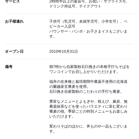
サービス
2時間半以上の宴会可、お祝い・サプライズ可、
ドリンク持込可、テイクアウト
お子様連れ
子供可（乳児可、未就学児可、小学生可）、ベ
ビーカー入店可
バウンサー・バンボ・お子さまイスもございま
す。
オープン日
2010年10月31日
備考
朝7時から自家製粉石臼挽きの本格手打ちそばを
ワンコインでお召し上がりいただけます。
福井の在来種と栽培期間中農薬不使用の北海道
の蘭越産玄蕎麦を使用。
石臼挽き自家製粉のこだわりの手打ち蕎麦。
豊富なメニューとよもぎや、桜えび、麻炭、無
農薬抹茶などを使ったバラエティに富む変わり
蕎麦の他、季節ごとの特別メニューもお楽しみ
いただけます。
変わりそばのほかに、丼ものや一品もございま
す。