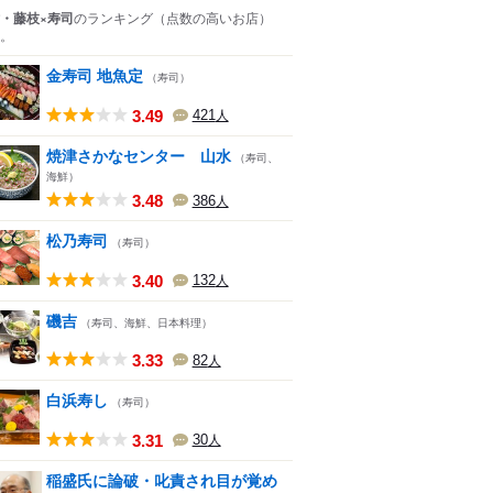
・藤枝×寿司
のランキング
（点数の高いお店）
。
金寿司 地魚定
（寿司）
3.49
421
人
焼津さかなセンター 山水
（寿司、
海鮮）
3.48
386
人
松乃寿司
（寿司）
3.40
132
人
磯吉
（寿司、海鮮、日本料理）
3.33
82
人
白浜寿し
（寿司）
3.31
30
人
稲盛氏に論破・叱責され目が覚め