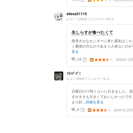
alissa51115
口コミ 1,065件
フォロワー 307人
生しらすが食べたくて
焼津さかなセンターに来た週末はこちら
く裏側の方なのであまり人来ないのかな
見る
2025/01 訪
？
14
ﾌﾗﾝｼﾞﾊﾟﾆ
口コミ 309件
フォロワー 51人
日曜日の11時くらいに行きました。
すがネタも大きくておいしかったです
まり好...
詳細を見る
2024/12 訪問
？
9