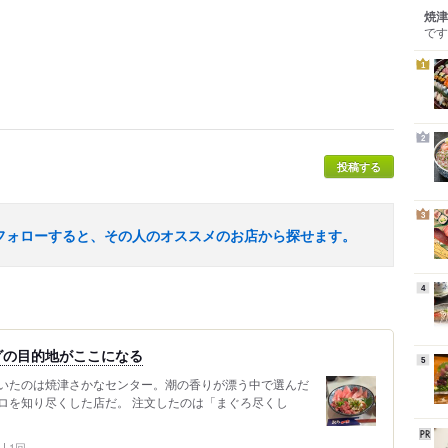
焼津
です
1
2
投稿する
3
フォローすると、その人のオススメのお店から探せます。
4
グの目的地がここになる
5
いたのは焼津さかなセンター。潮の香りが漂う中で選んだ
ロを知り尽くした店だ。 注文したのは「まぐろ尽くし
1回