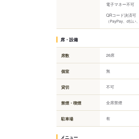
電子マネー不可
QRコード決済可
（PayPay、d払い
席・設備
26席
席数
無
個室
不可
貸切
全席禁煙
禁煙・喫煙
有
駐車場
メニュー