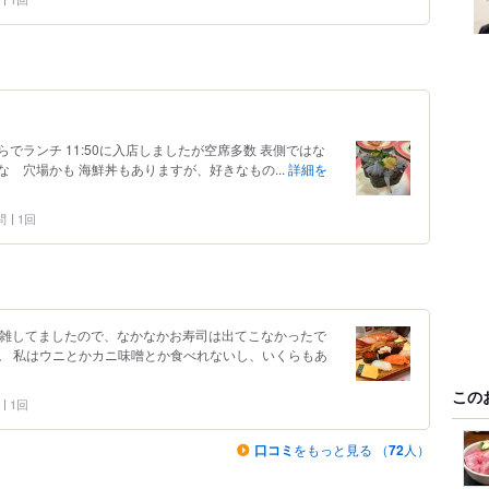
でランチ 11:50に入店しましたが空席多数 表側ではな
 穴場かも 海鮮丼もありますが、好きなもの...
詳細を
問
1回
混雑してましたので、なかなかお寿司は出てこなかったで
。 私はウニとかカニ味噌とか食べれないし、いくらもあ
この
1回
口コミ
をもっと見る （
72
人）