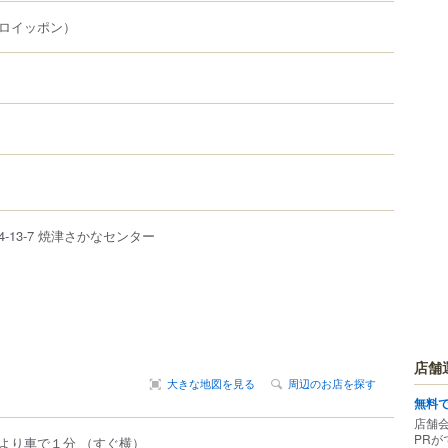
ロイッポン）
4-13-7
焼津さかなセンター
店舗
大きな地図を見る
周辺のお店を探す
無料
店舗
PRが
より車で１分 （すぐ横）