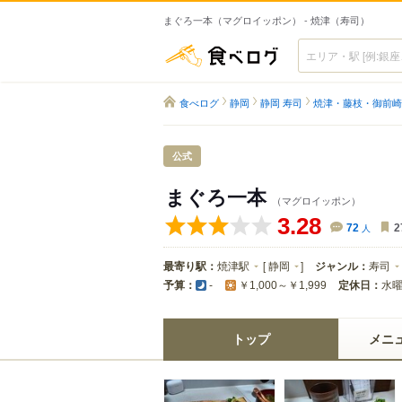
まぐろ一本（マグロイッポン） - 焼津（寿司）
食べログ
食べログ
静岡
静岡 寿司
焼津・藤枝・御前崎
公式
まぐろ一本
（マグロイッポン）
3.28
72
人
2
最寄り駅：
焼津駅
[
静岡
]
ジャンル：
寿司
予算：
定休日：
水
-
￥1,000～￥1,999
トップ
メニ