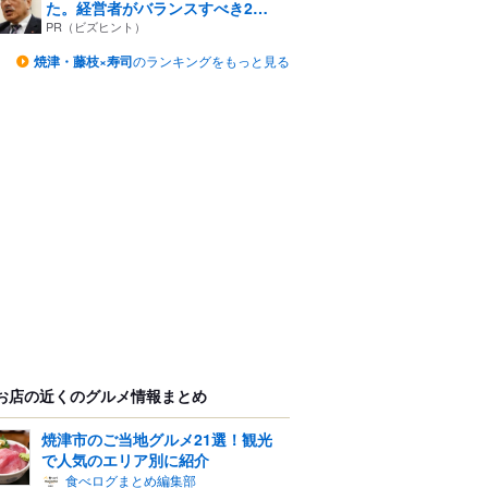
た。経営者がバランスすべき2
つ...
PR（ビズヒント）
焼津・藤枝×寿司
のランキングをもっと見る
お店の近くのグルメ情報まとめ
焼津市のご当地グルメ21選！観光
で人気のエリア別に紹介
食べログまとめ編集部