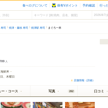
食べログについて
保有Vポイント
予約確認
行っ
 寿司
焼津・藤枝 寿司
焼津駅 寿司
まぐろ一本
789
人
海鮮丼
曜日、木曜日
店舗情報（詳細）
ュー・コース
写真
口コミ
262