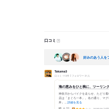
口コミ
？
好みのあう人を
Takama3
口コミ 113件
フォロワー 31人
海の恵みをひと椀に、ツーリン
神奈川からバイクを走らせ、たどり着
店は「まぐろ一本」。名の通り、マグ
丼」...
詳細を見る
2025/09 訪問
？
0