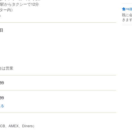
津駅からタクシーで12分
食べ
ター内）
既に
m
きま
日
合は営業
99
99
見る
JCB、AMEX、Diners）