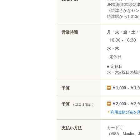
JR東海道本線焼
（焼津さかなセン
焼津駅から1,613
月・火・金・土・
営業時間
10:30 - 16:30
水・木
定休日
■ 定休日
水・木※祝日の場
予算
￥1,000～￥1,9
予算
（口コミ集計）
￥2,000～￥2,9
利用金額分布を
カード可
支払い方法
（VISA、Master、