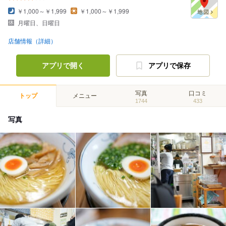
￥1,000～￥1,999
￥1,000～￥1,999
月曜日、日曜日
店舗情報（詳細）
アプリで開く
アプリで保存
写真
口コミ
トップ
メニュー
1744
433
写真