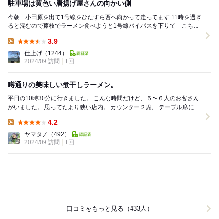
駐車場は黄色い唐揚げ屋さんの向かい側
今朝 小田原を出て1号線をひたすら西へ向かって走ってます 11時を過ぎ
ると混むので藤枝でラーメン食べようと1号線バイパスを下りて こちら
へやってきました お店の前に到着...
3.9
Lunch:
仕上げ
（1244）
2024/09 訪問
1回
噂通りの美味しい煮干しラーメン。
平日の10時30分に行きました。 こんな時間だけど、５〜６人のお客さん
がいました。 思ってたより狭い店内。 カウンター２席。 テーブル席には
８人座れます。 ...
4.2
Lunch:
ヤマタノ
（492）
2024/09 訪問
1回
口コミをもっと見る（433人）