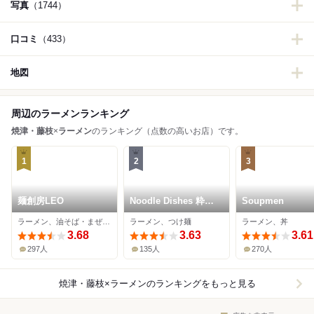
写真
（1744）
口コミ
（433）
地図
周辺のラーメンランキング
焼津・藤枝
×
ラーメン
のランキング（点数の高いお店）です。
1
2
3
麺創房LEO
Noodle Dishes 粋蓮
Soupmen
華
ラーメン、油そば・まぜそば、つけ麺
ラーメン、つけ麺
ラーメン、丼
3.68
3.63
3.61
297人
135人
270人
焼津・藤枝×ラーメン
のランキングをもっと見る