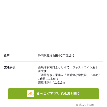
住所
静岡県藤枝市田中2丁目13-6
交通手段
西焼津駅南口よりしずてつジャストライン五十
海大住
「清里行き」乗車→「西益津小学校前」下車3分
1時間に1本程度
西焼津駅から1,616m
食べログアプリで地図を開く
広告を非表示