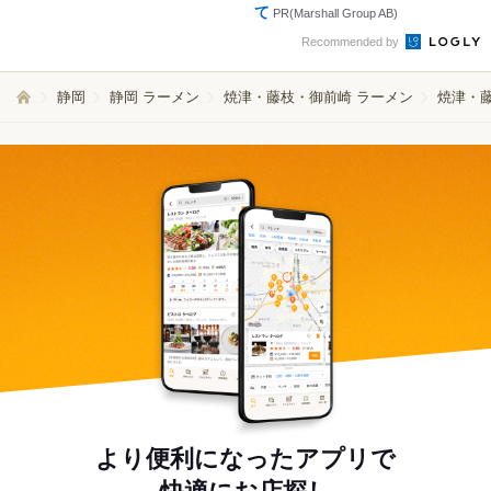
て
PR(Marshall Group AB)
Recommended by
静岡
静岡 ラーメン
焼津・藤枝・御前崎 ラーメン
焼津・藤
より便利になったアプリで