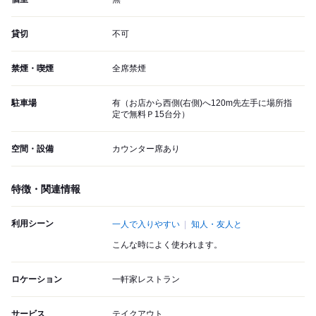
貸切
不可
禁煙・喫煙
全席禁煙
駐車場
有（お店から西側(右側)へ120m先左手に場所指
定で無料Ｐ15台分）
空間・設備
カウンター席あり
特徴・関連情報
利用シーン
一人で入りやすい
知人・友人と
こんな時によく使われます。
ロケーション
一軒家レストラン
サービス
テイクアウト