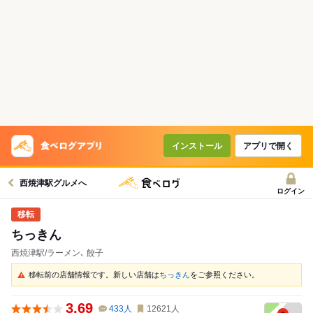
インストール
アプリで開く
西焼津駅グルメへ
ログイン
ちっきん
西焼津駅/ラーメン､ 餃子
移転前の店舗情報です。新しい店舗は
ちっきん
をご参照ください。
3.69
433
人
12621
人