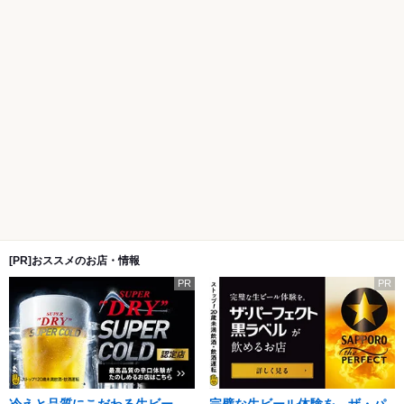
[PR]おススメのお店・情報
PR
PR
冷えと品質にこだわる生ビー
完璧な生ビール体験を。ザ・パ