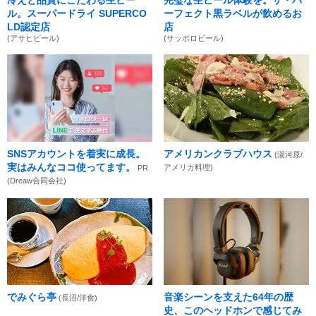
ル。スーパードライ SUPERCO
ーフェクト黒ラベルが飲めるお
LD認定店
店
(アサヒビール)
(サッポロビール)
SNSアカウントを着実に成長。
アメリカンクラブハウス
(湯河原/
実はみんなココ使ってます。
アメリカ料理)
PR
(Dreaw合同会社)
でみぐら亭
音楽シーンを支えた64年の歴
(長沼/洋食)
史、このヘッドホンで感じてみ