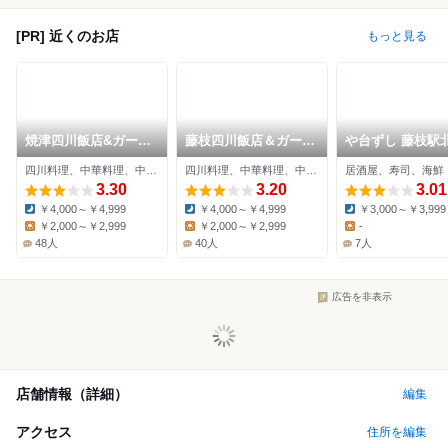
[PR] 近くのお店
もっと見る
焼津四川飯店&ガーデ
藤枝四川飯店＆ガーデ
や台ずし 藤枝駅
ンズ
ンズ
町
四川料理、中華料理、中華粥
四川料理、中華料理、中華粥
居酒屋、寿司、海鮮
3.30
3.20
3.01
￥4,000～￥4,999
￥4,000～￥4,999
￥3,000～￥3,999
Dinner:
Dinner:
Dinner:
￥2,000～￥2,999
￥2,000～￥2,999
-
Lunch:
Lunch:
Lunch:
48人
40人
7人
広告を非表示
店舗情報（詳細）
編集
アクセス
住所を編集