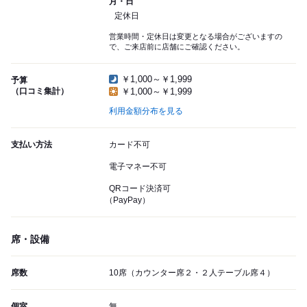
月・日
定休日
営業時間・定休日は変更となる場合がございますの
で、ご来店前に店舗にご確認ください。
￥1,000～￥1,999
予算
（口コミ集計）
￥1,000～￥1,999
利用金額分布を見る
支払い方法
カード不可
電子マネー不可
QRコード決済可
（PayPay）
席・設備
席数
10席（カウンター席２・２人テーブル席４）
個室
無