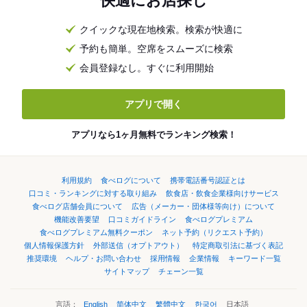
快適にお店探し
クイックな現在地検索。検索が快適に
予約も簡単。空席をスムーズに検索
会員登録なし。すぐに利用開始
アプリで開く
アプリなら1ヶ月無料でランキング検索！
利用規約
食べログについて
携帯電話番号認証とは
口コミ・ランキングに対する取り組み
飲食店・飲食企業様向けサービス
食べログ店舗会員について
広告（メーカー・団体様等向け）について
機能改善要望
口コミガイドライン
食べログプレミアム
食べログプレミアム無料クーポン
ネット予約（リクエスト予約）
個人情報保護方針
外部送信（オプトアウト）
特定商取引法に基づく表記
推奨環境
ヘルプ・お問い合わせ
採用情報
企業情報
キーワード一覧
サイトマップ
チェーン一覧
言語：
English
简体中文
繁體中文
한국어
日本語