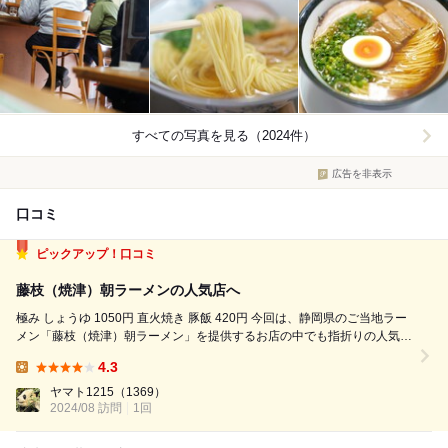
すべての写真を見る（2024件）
広告を非表示
口コミ
ピックアップ！口コミ
藤枝（焼津）朝ラーメンの人気店へ
極み しょうゆ 1050円 直火焼き 豚飯 420円 今回は、静岡県のご当地ラー
メン「藤枝（焼津）朝ラーメン」を提供するお店の中でも指折りの人気店
であるちっきんさんにお邪魔しました！ 藤枝（焼津）朝ラーメンとは、
4.3
お茶の名産地である藤枝で朝早くからお茶に関する仕事をする人のために
Lunch:
早朝から食べ...
ヤマト1215
（1369）
2024/08 訪問
1回