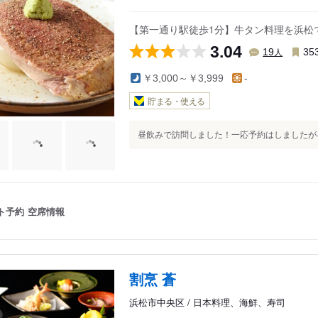
【第一通り駅徒歩1分】牛タン料理を浜松
3.04
人
19
35
￥3,000～￥3,999
-
貯まる・使える
昼飲みで訪問しました！一応予約はしましたが早
ト予約
空席情報
割烹 蒼
浜松市中央区 / 日本料理、海鮮、寿司