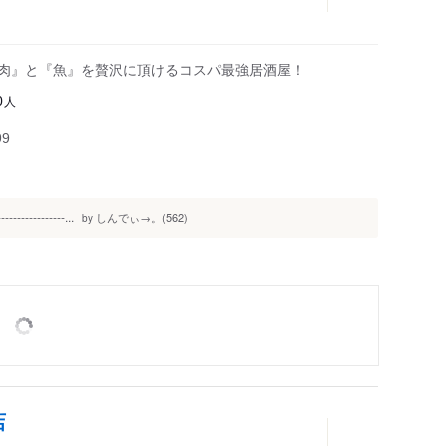
『肉』と『魚』を贅沢に頂けるコスパ最強居酒屋！
人
0
99
----------...
しんでぃ→。(562)
by
店