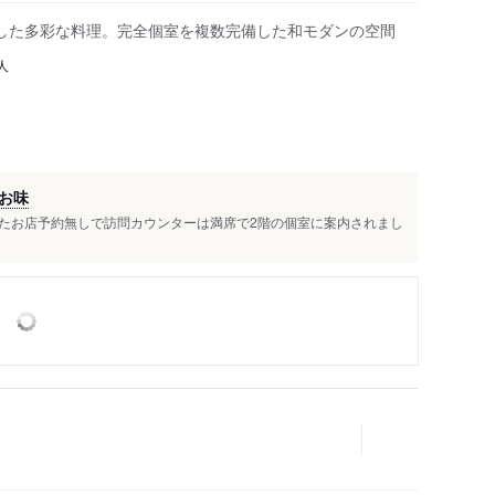
した多彩な料理。完全個室を複数完備した和モダンの空間
人
お味
たお店⁡予約無しで訪問カウンターは満席で2階の個室に案内されまし