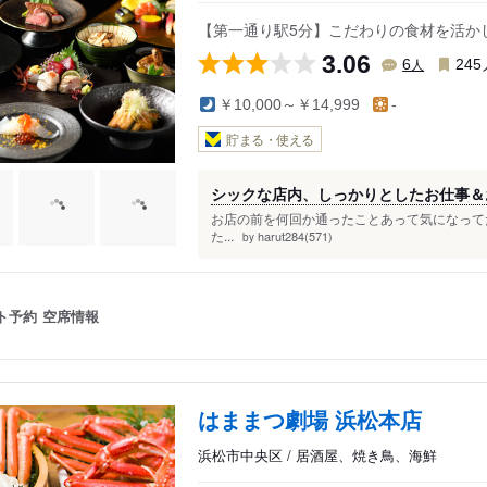
【第一通り駅5分】こだわりの食材を活か
3.06
人
6
245
￥10,000～￥14,999
-
貯まる・使える
シックな店内、しっかりとしたお仕事＆
お店の前を何回か通ったことあって気になって
た...
harut284(571)
by
ト予約
空席情報
はままつ劇場 浜松本店
浜松市中央区 / 居酒屋、焼き鳥、海鮮