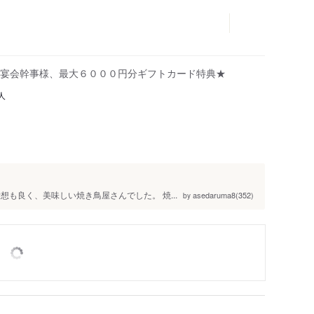
宴会幹事様、最大６０００円分ギフトカード特典★
人
駅
も良く、美味しい焼き鳥屋さんでした。 焼...
asedaruma8(352)
by