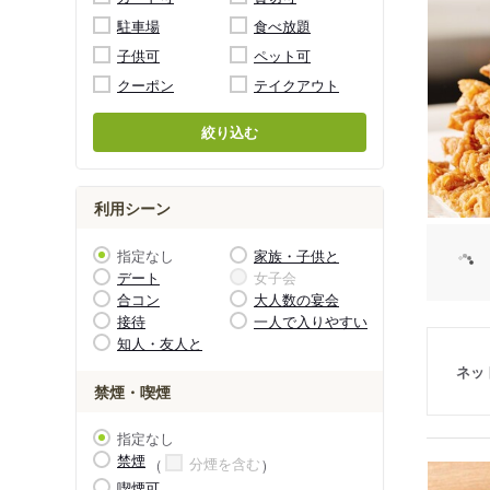
駐車場
食べ放題
子供可
ペット可
クーポン
テイクアウト
絞り込む
利用シーン
指定なし
家族・子供と
デート
女子会
合コン
大人数の宴会
接待
一人で入りやすい
知人・友人と
ネッ
禁煙・喫煙
指定なし
禁煙
分煙を含む
喫煙可