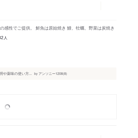
の感性でご提供。 鮮魚は原始焼き 鰻、牡蠣、野菜は炭焼き
人
32
や薬味の使い方...
アンソニー1208(8)
by