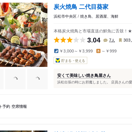
小和田駅
浜北駅
金指駅
炭火焼鳥 二代目葵家
新浜松駅
美薗中央公園駅
岡地駅
浜松市中央区 / 焼き鳥、居酒屋、海鮮
第一通り駅
遠州小林駅
気賀駅
遠州病院駅
遠州芝本駅
西気賀駅
本格炭火焼鳥と市場直送の鮮魚に舌鼓！★
八幡駅
遠州岩水寺駅
寸座駅
3.04
人
7
303
助信駅
西鹿島駅
浜名湖佐久米
￥3,000～￥3,999
～￥999
駅
曳馬駅
天竜二俣駅
東都筑駅
上島駅
二俣本町駅
都筑駅
貯まる・使える
自動車学校前駅
岩水寺駅
三ケ日駅
安くて美味しい焼き鳥屋さん
浜松出張の時にお邪魔しました。 店員さんの愛想
ト予約
空席情報