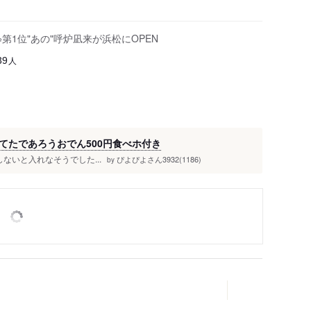
※第1位"あの"呼炉凪来が浜松にOPEN
人
39
てたであろうおでん500円食べホ付き
ないと入れなそうでした...
ぴよぴよさん3932(1186)
by