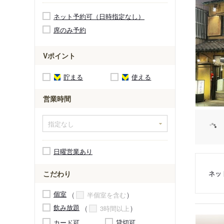
ネット予約可（日時指定なし）
席のみ予約
Vポイント
貯まる
使える
営業時間
日曜営業あり
ネッ
こだわり
個室
半個室を含む
飲み放題
3時間以上
カード可
貸切可