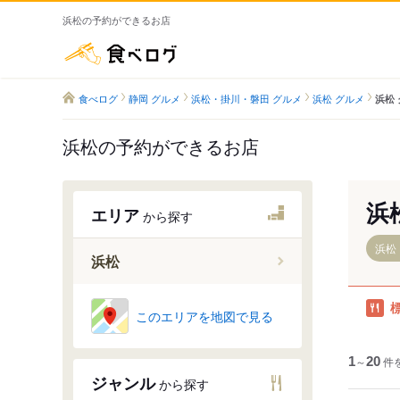
浜松の予約ができるお店
食べログ
食べログ
静岡 グルメ
浜松・掛川・磐田 グルメ
浜松 グルメ
浜松
浜松の予約ができるお店
浜
エリア
から探す
浜松
浜松
天竜川駅
このエリアを地図で見る
浜松駅
高塚駅
1
～
20
件
ジャンル
から探す
舞阪駅