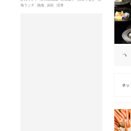
海ランチ
熱海
浜松
沼津
ネッ