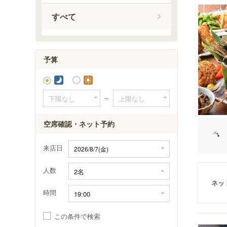
弁天島駅
すべて
出馬駅
上市場駅
浦川駅
予算
早瀬駅
下川合駅
中部天竜
～
佐久間駅
相月駅
空席確認・ネット予約
来店日
人数
ネッ
時間
この条件で検索