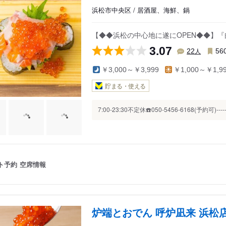
浜松市中央区 / 居酒屋、海鮮、鍋
【◆◆浜松の中心地に遂にOPEN◆◆】
3.07
人
22
56
￥3,000～￥3,999
￥1,000～￥1,9
貯まる・使える
7:00-23:30不定休☎️050-5456-6168(予約可)-----------
ト予約
空席情報
炉端とおでん 呼炉凪来 浜松