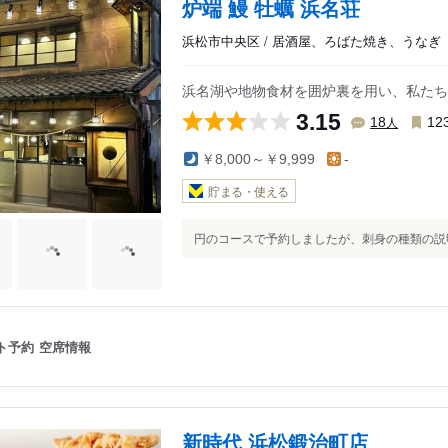
炉端 鰻 牡蠣 浜名荘
浜松市中央区 / 居酒屋、ろばた焼き、うなぎ
浜名湖や地物食材を囲炉裏を用い、私たち
3.15
人
18
12
￥8,000～￥9,999
-
貯まる・使える
円のコースで予約しましたが、刺身の種類の説明
ト予約
空席情報
新時代 浜松鍛治町店