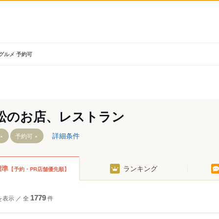
 グルメ 予約可
松のお店、レストラン
詳細条件
予約可
標準
ランキング
【予約・PR店舗優先順】
城西駅
さぎの宮駅
宮口駅
向市場駅
積志駅
フルーツパー
水窪駅
遠州西ケ崎駅
都田駅
を表示
／
全
1779
件
大嵐駅
遠州小松駅
常葉大学前駅