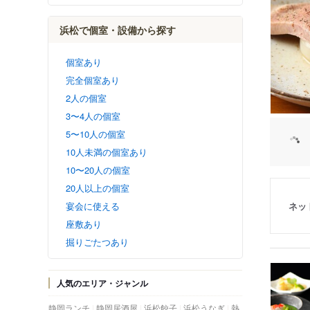
浜松で個室・設備から探す
個室あり
完全個室あり
2人の個室
3〜4人の個室
5〜10人の個室
10人未満の個室あり
10〜20人の個室
20人以上の個室
ネッ
宴会に使える
座敷あり
掘りごたつあり
人気のエリア・ジャンル
静岡ランチ
静岡居酒屋
浜松餃子
浜松うなぎ
熱