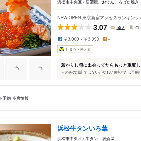
浜松市中央区 / 居酒屋、おでん、ろばた焼き
NEW OPEN 東京新宿アクセスランキング
3.07
人
59
21
￥3,000～￥3,999
-
貯まる・使える
若かりし頃に出会ってたらもっと重宝し
人のみの場所ではないかな18.19時どきは予約し
ト予約
空席情報
浜松牛タンいろ葉
浜松市中央区 / 牛タン、居酒屋