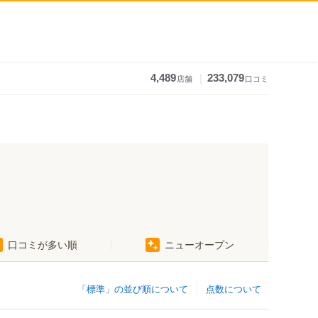
｜
4,489
233,079
店舗
口コミ
口コミが多い順
ニューオープン
奥浜名湖駅
ク駅
尾奈駅
「標準」の並び順について
点数について