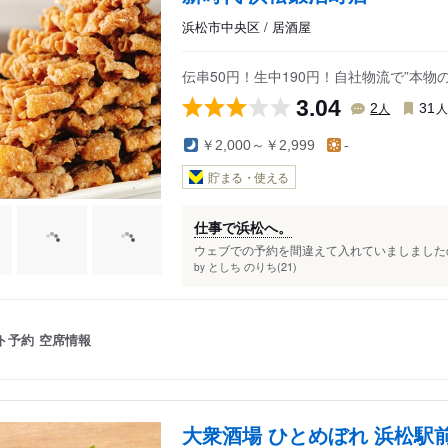
浜松市中央区 / 居酒屋
伝串50円！生中190円！自社物流で”本物
3.04
人
2
31
￥2,000～￥2,999
-
貯まる・使える
仕事で浜松へ。
ウェブでの予約を間違えて入れていましましたの
としち のりち(21)
by
ト予約
空席情報
大衆酒場 ひとめぼれ 浜松駅