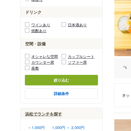
ドリンク
ワインあり
日本酒あり
焼酎あり
空間・設備
オシャレな空間
カップルシート
カウンター席
ソファー席
座敷
絞り込む
詳細条件
ネッ
浜松でランチを探す
～1,000円
1,000円 ～ 2,000円