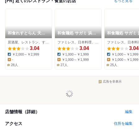
[PR] 近くのレストラン・食堂のお店
もっと見る
和食れすとらん 天狗
和食麺処 サガミ 浜松
和食麺処 サガミ 
浜松佐鳴台店
可美店
有玉店
居酒屋、レストラン、すき焼き
ファミレス、日本料理、そば
3.04
3.04
3.04
￥2,000～￥2,999
￥1,000～￥1,999
￥1,000～￥1,999
Dinner:
Dinner:
Dinner:
-
￥1,000～￥1,999
￥1,000～￥1,999
Lunch:
Lunch:
Lunch:
28人
27人
25人
広告を非表示
店舗情報（詳細）
編集
アクセス
住所を編集