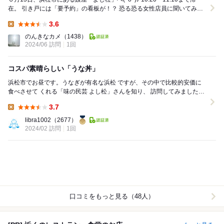
在。 引き戸には「要予約」の看板が！？ 恐る恐る女性店員に聞いてみた
ら「今の時間でし...
3.6
Lunch:
のんきなカメ
（1438）
2024/06 訪問
1回
コスパ素晴らしい「うな丼」
浜松市でお昼です。うなぎが有名な浜松 ですが、その中で比較的安価に
食べさせて くれる「味の民芸 よし松」さんを知り、 訪問してみました。
三方原古戦場の史跡が目の前にあ...
3.7
Lunch:
libra1002
（2677）
2024/02 訪問
1回
口コミをもっと見る（48人）