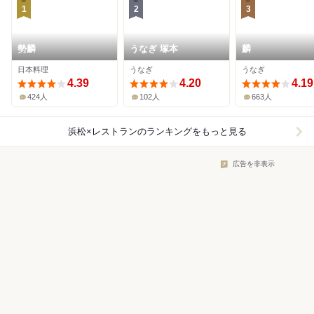
1
2
3
勢麟
うなぎ 塚本
麟
日本料理
うなぎ
うなぎ
4.39
4.20
4.19
424人
102人
663人
浜松×レストラン
のランキングをもっと見る
広告を非表示