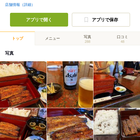
店舗情報（詳細）
アプリで開く
アプリで保存
写真
口コミ
トップ
メニュー
288
48
写真