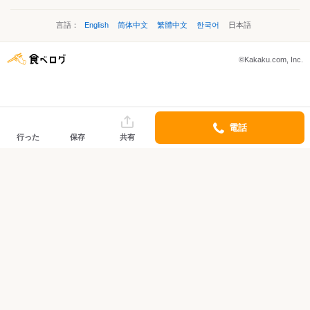
言語：
English
简体中文
繁體中文
한국어
日本語
©Kakaku.com, Inc.
電話
行った
保存
共有