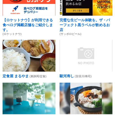
【ロケットナウ】が利用できる
完璧な生ビール体験を。ザ・パ
食べログ掲載店舗をご紹介しま
ーフェクト黒ラベルが飲めるお
す。
店
(ロケットナウ)
(サッポロビール)
定食屋 まるやま
駿河寿し
(東静岡/定食)
(安倍川/寿司)