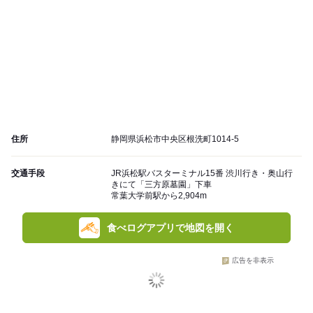
住所
静岡県浜松市中央区根洗町1014-5
交通手段
JR浜松駅バスターミナル15番 渋川行き・奥山行
きにて「三方原墓園」下車
常葉大学前駅から2,904m
食べログアプリで地図を開く
広告を非表示