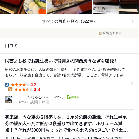
すべての写真を見る（322件）
広告を非表示
口コミ
民芸よし松でお誕生祝いで背開きの関西風うなぎを堪能！
家族のお誕生会に、大阪の娘も里帰り。 予約電話を入れ座席を確保して
もらい、妹家族も合流して、合計9名の大所帯。 ここは、背開きでも蒸さ
ずに焼き上げる関西風 比較的小さなうなぎ...
4.2
Dinner:
3.8
Lunch:
(￣￢￣*)じゅるぅ～
（1867）
2025/08 訪問
16回
初来店、うな重の２段盛りを。１尾分の鰻の蒲焼、それに半尾
分の鰻が入ったご飯が２段盛りで出てきます、ボリューム満
点！？それが3000円ちょっとで食べられるのはスゴいですね〜
(≧∇≦)b
６月15日、浜松市にある鰻屋「よし松」へ(^o^)♪ 10:20〜11:10まで滞