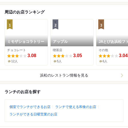
周辺のお店ランキング
1
2
3
ミモザショコラトリー
アップル
JAとぴあ浜松フ
マーズマーケット
チョコレート
喫茶店
その他
方原店
3.08
3.05
3.04
12人
5人
6人
浜松
のレストラン情報を見る
ランチのお店を探す
個室でランチができるお店
ランチで使える和食のお店
ランチができる日曜営業のお店