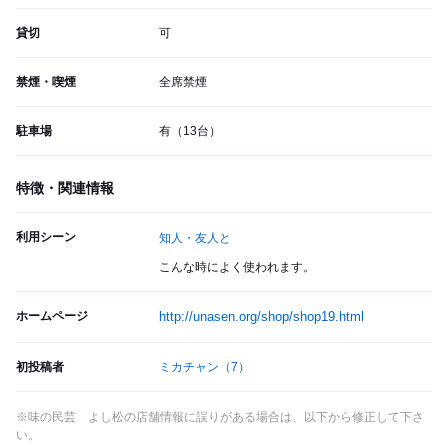
貸切
可
禁煙・喫煙
全席禁煙
駐車場
有（13台）
特徴・関連情報
利用シーン
知人・友人と
こんな時によく使われます。
ホームページ
http://unasen.org/shop/shop19.html
初投稿者
ミカチャン
（7）
※味の民芸 よし松の店舗情報に誤りがある場合は、以下から修正して下さ
い。