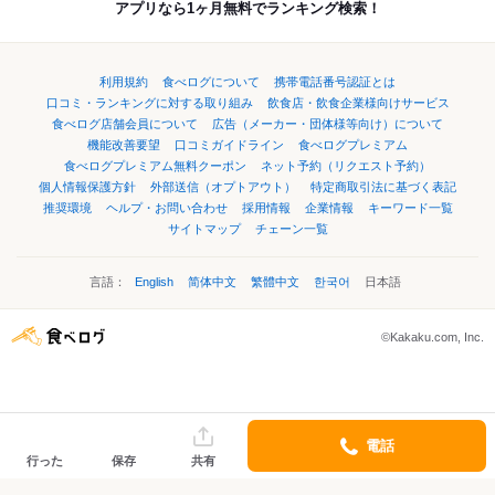
アプリなら1ヶ月無料でランキング検索！
利用規約
食べログについて
携帯電話番号認証とは
口コミ・ランキングに対する取り組み
飲食店・飲食企業様向けサービス
食べログ店舗会員について
広告（メーカー・団体様等向け）について
機能改善要望
口コミガイドライン
食べログプレミアム
食べログプレミアム無料クーポン
ネット予約（リクエスト予約）
個人情報保護方針
外部送信（オプトアウト）
特定商取引法に基づく表記
推奨環境
ヘルプ・お問い合わせ
採用情報
企業情報
キーワード一覧
サイトマップ
チェーン一覧
言語：
English
简体中文
繁體中文
한국어
日本語
©Kakaku.com, Inc.
電話
行った
保存
共有