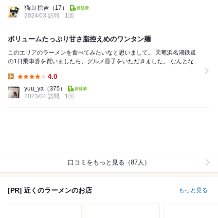
Lunch:
猫山 捨吉
（17）
2024/03 訪問
1回
ボリュームたっぷり甘さ脂控えめのワンタン麺
このエリアのラーメンを食べてみたいなと思いまして。 天竜浜名湖鉄道
の1日乗車券を買いましたら、グルメ冊子をいただきました。 なんとなく
選んで・・・ ここに。 二俣本町で...
4.0
Lunch:
yuu_ya
（375）
2023/04 訪問
1回
口コミをもっと見る（87人）
[PR] 近くのラーメンのお店
もっと見る