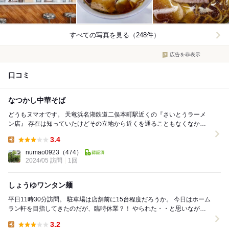
すべての写真を見る（248件）
広告を非表示
口コミ
なつかし中華そば
どうもヌマオです。 天竜浜名湖鉄道二俣本町駅近くの『さいとうラーメ
ン店』 存在は知っていたけどその立地から近くを通ることもなくなかな
か機会に恵まれず数年。 この度...
3.4
Lunch:
numao0923
（474）
2024/05 訪問
1回
しょうゆワンタン麺
平日11時30分訪問。 駐車場は店舗前に15台程度だろうか。 今日はホーム
ラン軒を目指してきたのだが、臨時休業？！ やられた・・と思いながら
食べログで近所を検索。 ...
3.2