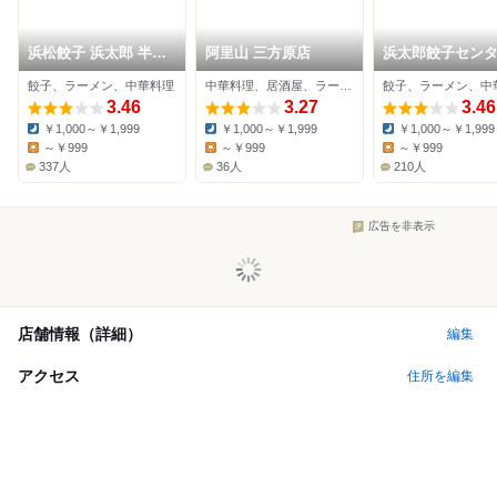
浜松餃子 浜太郎 半田
阿里山 三方原店
浜太郎餃子セン
山店（本店）
餃子、ラーメン、中華料理
中華料理、居酒屋、ラーメン
餃子、ラーメン、中
3.46
3.27
3.46
￥1,000～￥1,999
￥1,000～￥1,999
￥1,000～￥1,999
Dinner:
Dinner:
Dinner:
～￥999
～￥999
～￥999
Lunch:
Lunch:
Lunch:
337人
36人
210人
広告を非表示
店舗情報（詳細）
編集
アクセス
住所を編集