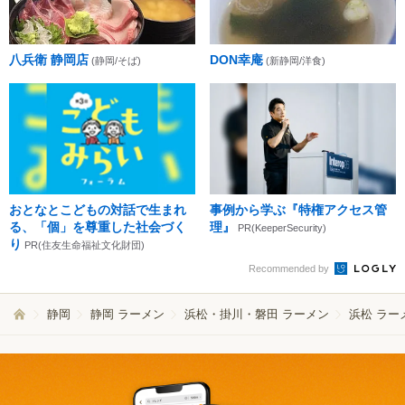
八兵衛 静岡店
DON幸庵
(静岡/そば)
(新静岡/洋食)
おとなとこどもの対話で生まれ
事例から学ぶ『特権アクセス管
る、「個」を尊重した社会づく
理』
PR(KeeperSecurity)
り
PR(住友生命福祉文化財団)
Recommended by
静岡
静岡 ラーメン
浜松・掛川・磐田 ラーメン
浜松 ラー