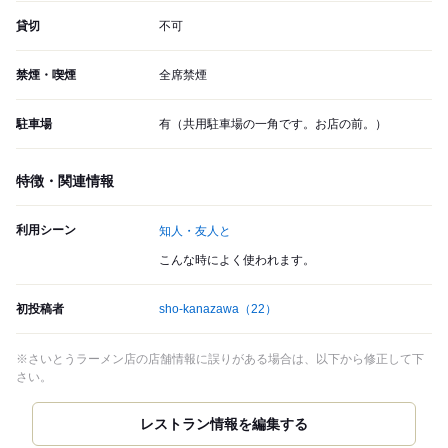
貸切
不可
禁煙・喫煙
全席禁煙
駐車場
有（共用駐車場の一角です。お店の前。）
特徴・関連情報
利用シーン
知人・友人と
こんな時によく使われます。
初投稿者
sho-kanazawa
（22）
※さいとうラーメン店の店舗情報に誤りがある場合は、以下から修正して下
さい。