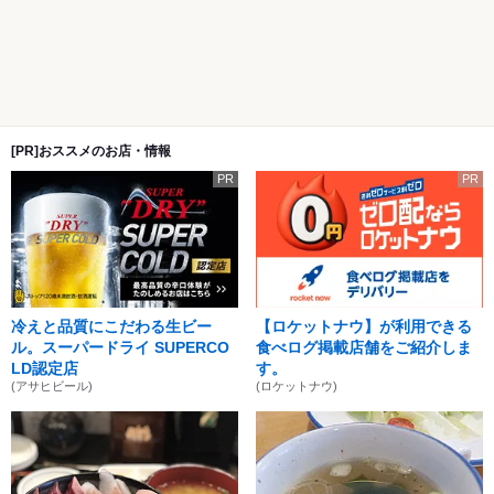
[PR]おススメのお店・情報
PR
PR
冷えと品質にこだわる生ビー
【ロケットナウ】が利用できる
ル。スーパードライ SUPERCO
食べログ掲載店舗をご紹介しま
LD認定店
す。
(アサヒビール)
(ロケットナウ)