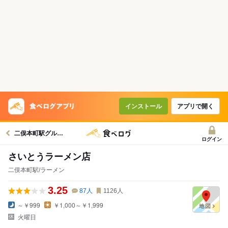
インストール
アプリで開く
二俣本町駅グルメへ
ログイン
さいとうラーメン店
二俣本町駅/ラーメン
3.25
87
人
1126
人
～￥999
￥1,000～￥1,999
火曜日