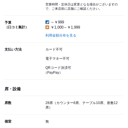
営業時間・定休日は変更となる場合がございますの
で、ご来店前に店舗にご確認ください。
～￥999
予算
（口コミ集計）
￥1,000～￥1,999
利用金額分布を見る
支払い方法
カード不可
電子マネー不可
QRコード決済可
（PayPay）
席・設備
席数
28席（カウンター6席、テーブル10席、座敷12
席）
個室
無