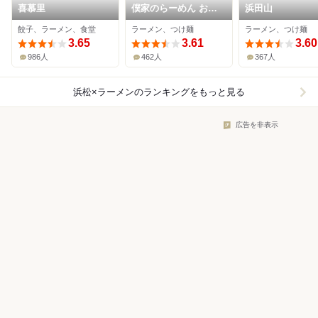
喜慕里
僕家のらーめん おえ
浜田山
かき
餃子、ラーメン、食堂
ラーメン、つけ麺
ラーメン、つけ麺
3.65
3.61
3.60
986人
462人
367人
浜松×ラーメン
のランキングをもっと見る
広告を非表示