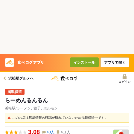
インストール
アプリで開く
浜松駅グルメへ
ログイン
らーめんるんるん
浜松駅/ラーメン､ 餃子､ ホルモン
このお店は店舗情報の確認が取れていないため掲載保留中です。
3.08
40
人
411
人