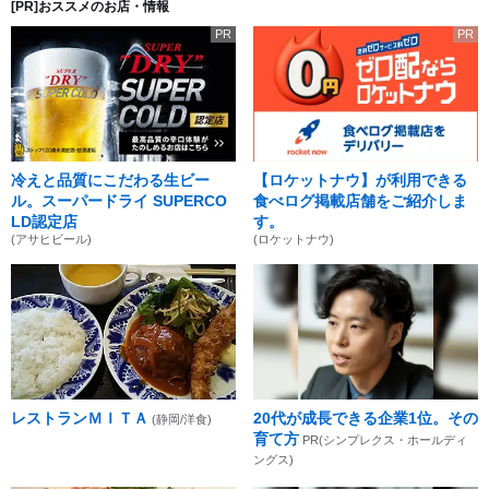
[PR]おススメのお店・情報
PR
PR
冷えと品質にこだわる生ビー
【ロケットナウ】が利用できる
ル。スーパードライ SUPERCO
食べログ掲載店舗をご紹介しま
LD認定店
す。
(アサヒビール)
(ロケットナウ)
レストランＭＩＴＡ
20代が成長できる企業1位。その
(静岡/洋食)
育て方
PR(シンプレクス・ホールディ
ングス)