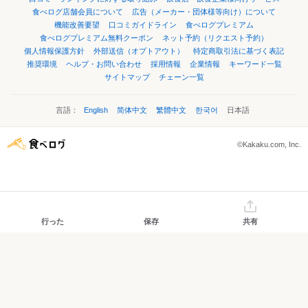
食べログ店舗会員について
広告（メーカー・団体様等向け）について
機能改善要望
口コミガイドライン
食べログプレミアム
食べログプレミアム無料クーポン
ネット予約（リクエスト予約）
個人情報保護方針
外部送信（オプトアウト）
特定商取引法に基づく表記
推奨環境
ヘルプ・お問い合わせ
採用情報
企業情報
キーワード一覧
サイトマップ
チェーン一覧
言語：
English
简体中文
繁體中文
한국어
日本語
©Kakaku.com, Inc.
行った
保存
共有