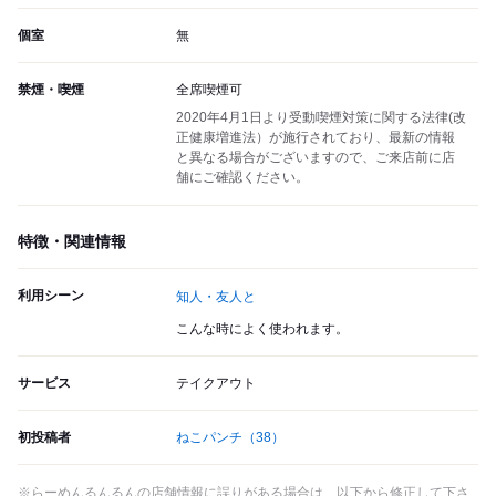
個室
無
禁煙・喫煙
全席喫煙可
2020年4月1日より受動喫煙対策に関する法律(改
正健康増進法）が施行されており、最新の情報
と異なる場合がございますので、ご来店前に店
舗にご確認ください。
特徴・関連情報
利用シーン
知人・友人と
こんな時によく使われます。
サービス
テイクアウト
初投稿者
ねこパンチ
（38）
※らーめんるんるんの店舗情報に誤りがある場合は、以下から修正して下さ