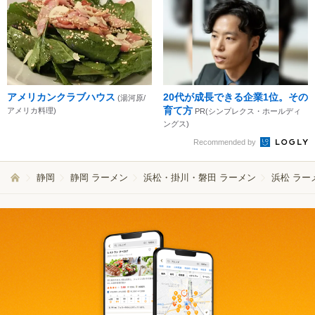
アメリカンクラブハウス
20代が成長できる企業1位。その
(湯河原/
育て方
アメリカ料理)
PR(シンプレクス・ホールディ
ングス)
Recommended by
静岡
静岡 ラーメン
浜松・掛川・磐田 ラーメン
浜松 ラー