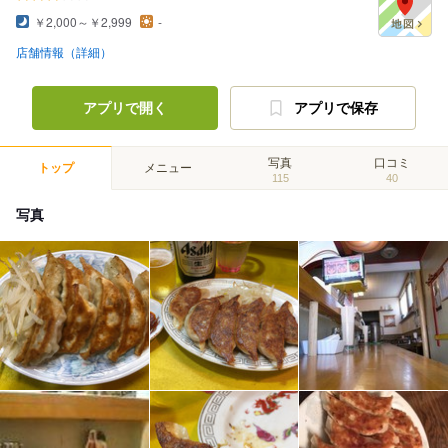
￥2,000～￥2,999
-
店舗情報（詳細）
アプリで開く
アプリで保存
写真
口コミ
トップ
メニュー
115
40
写真