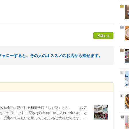
1
2
投稿する
3
フォローすると、その人のオススメのお店から探せます。
4
5
寺門前通りにある地元に愛される和菓子店「しず花」さん。 お店
いちごの雫』です！ 家族は数年前に差し入れで食べたこと
一度食べてみたいと願っていたいちご大福なのです。 ...