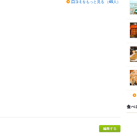
口コミ
をもっと見る （
45
人）
食べ