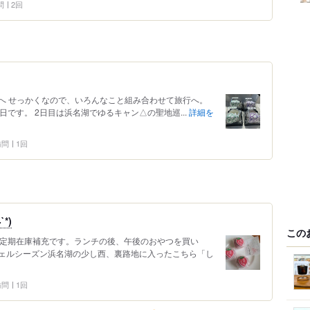
問
2回
へ せっかくなので、いろんなこと組み合わせて旅行へ。
日です。 2日目は浜名湖でゆるキャン△の聖地巡...
詳細を
 訪問
1回
*)
この
で定期在庫補充です。ランチの後、午後のおやつを買い
ェルシーズン浜名湖の少し西、裏路地に入ったこちら「し
 訪問
1回