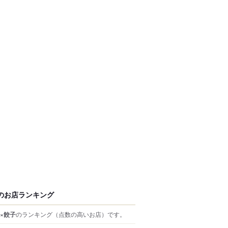
のお店ランキング
×餃子
のランキング
（点数の高いお店）
です。