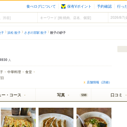
食べログについて
保有Vポイント
予約確認
行っ
餃子
浜松 餃子
さぎの宮駅 餃子
餃子の砂子
4930
人
子
中華料理
食堂
曜日
店舗情報（詳細）
ュー・コース
写真
口コミ
598