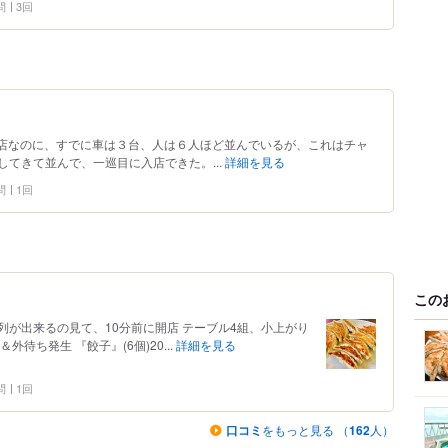
問
3回
0分開店なのに、すでに車は３台、人は６人ほど並んでいるが、これはチャ
てきて並んで、一巡目に入店できた。...
詳細を見る
問
1回
この
 列が出来るの見て、10分前に開店 テーブル4組、小上がり
待ち発生 『餃子』(6個)20...
詳細を見る
問
1回
口コミ
をもっと見る （
162
人）