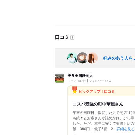
口コミ
？
好みのあう人を
美食王国静岡人
口コミ 137件
フォロワー 64人
ピックアップ！口コミ
コスパ最強の町中華屋さん
年末の日曜日、散髪した足で開店1時間
も続々とお客さんが詰めかけ、少し早
した。ただ、本当に安くて美味しいので
飯 380円 ・餃子6個 2...
詳細を見る