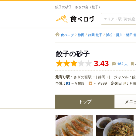
餃子の砂子 - さぎの宮（餃子）
食べログ
食べログ
静岡
静岡 餃子
浜松・掛川・磐田 
餃子の砂子
3.43
162
人
最寄り駅：
さぎの宮駅
[
静岡
]
ジャンル：
餃
予算：
定休日
：
月
～￥999
～￥999
トップ
メニ