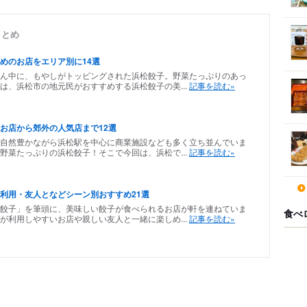
まとめ
めのお店をエリア別に14選
ん中に、もやしがトッピングされた浜松餃子。野菜たっぷりのあっ
は、浜松市の地元民がおすすめする浜松餃子の美...
記事を読む»
お店から郊外の人気店まで12選
自然豊かながら浜松駅を中心に商業施設なども多く立ち並んでいま
野菜たっぷりの浜松餃子！そこで今回は、浜松で...
記事を読む»
利用・友人となどシーン別おすすめ21選
餃子」を筆頭に、美味しい餃子が食べられるお店が軒を連ねていま
食べ
が利用しやすいお店や親しい友人と一緒に楽しめ...
記事を読む»