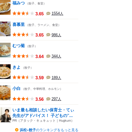
福みつ
（餃子、食堂）
3.65
1554
人
喜慕里
（餃子、ラーメン、食堂）
3.65
986
人
むつ菊
（餃子）
3.64
344
人
きよ
（餃子）
3.59
189
人
小白
（餃子、中華料理、ホルモン）
3.56
297
人
いま最も相談したい保育士・てぃ
先生がアドバイス！ 子どもの“...
PR（アタック・キュキュット｜Hugkum）
浜松×餃子
のランキングをもっと見る