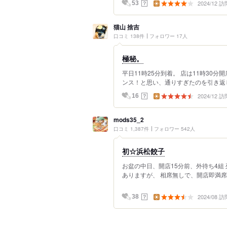
2024/12 訪
？
53
猫山 捨吉
口コミ 138件
フォロワー 17人
極秘。
平日11時25分到着。 店は11時3
ンス！と思い、通りすぎたのを引き返し
2024/12 訪
？
16
mods35_2
口コミ 1,387件
フォロワー 542人
初☆浜松餃子
お盆の中日、開店15分前、外待ち4組
ありますが、 相席無しで、開店即満席＆外
2024/08 訪
？
38