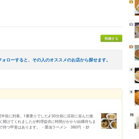
1
2
投稿する
3
フォローすると、その人のオススメのお店から探せます。
4
5
半前に到着。1番乗りでした♪ 30分前に店前に並んだ後
く開けてくれましたが料理提供に時間がかかり結構待ちま
待つ甲斐はあります。 ・醤油ラーメン 380円 ・炒