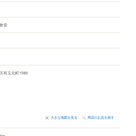
食堂
区
有玉北町
1589
大きな地図を見る
周辺のお店を探す
4m