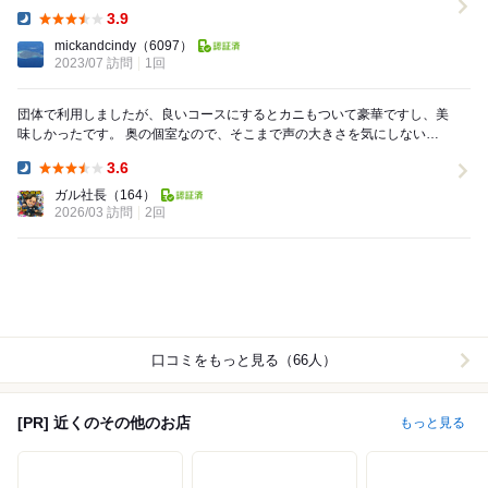
は、遠鉄新浜松駅の西側、モール街沿いです。 ...
3.9
Dinner:
mickandcindy
（6097）
2023/07 訪問
1回
団体で利用しましたが、良いコースにするとカニもついて豪華ですし、美
味しかったです。 奥の個室なので、そこまで声の大きさを気にしないで
話せる感じが良いです。 団体でくっちゃべって...
3.6
Dinner:
ガル社長
（164）
2026/03 訪問
2回
口コミをもっと見る（66人）
[PR] 近くのその他のお店
もっと見る