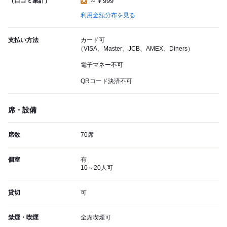
（口コミ集計）
～￥999
利用金額分布を見る
支払い方法
カード可
（VISA、Master、JCB、AMEX、Diners）
電子マネー不可
QRコード決済不可
席・設備
席数
70席
個室
有
10～20人可
貸切
可
禁煙・喫煙
全席喫煙可