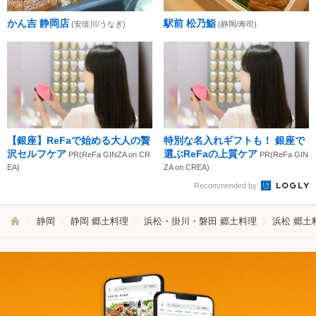
かん吉 静岡店
駅前 松乃鮨
(安倍川/うなぎ)
(静岡/寿司)
【銀座】ReFaで始める大人の贅
特別な名入れギフトも！ 銀座で
沢セルフケア
選ぶReFaの上質ケア
PR(ReFa GINZA on CR
PR(ReFa GIN
EA)
ZA on CREA)
Recommended by
静岡
静岡 郷土料理
浜松・掛川・磐田 郷土料理
浜松 郷土