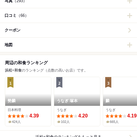
写真
（293）
口コミ
（66）
クーポン
地図
周辺の和食ランキング
浜松
×
和食
のランキング（点数の高いお店）です。
1
2
3
勢麟
うなぎ 塚本
麟
日本料理
うなぎ
うなぎ
4.39
4.20
4.19
424人
102人
665人
浜松×和食
のランキングをもっと見る