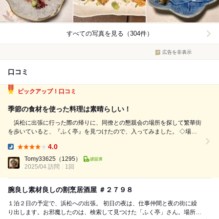
すべての写真を見る（304件）
広告を非表示
口コミ
ピックアップ！口コミ
季節の食材を使った料理は素晴らしい！
浜松に出張に行った際の帰りに、同僚との懇親会の場所を探して繁華街
を歩いていると、『ふく亭』を見つけたので、入ってみました。 ◇場所
JR浜松駅から徒歩8分程の所です。 ◇ 待ち時間・混雑状況 平日の18
4.0
時前、予約なしでお店に行きましたが、待ち時間なく、座敷のテーブル席
Dinner:
に案内頂き...
Tomy33625
（1295）
2025/04 訪問
1回
腕良し素材良しの割烹居酒屋 ＃２７９８
１泊２日の予定で、浜松への出張。 初日の夜は、仕事仲間と夜の街に繰
り出します。お邪魔したのは、検索して見つけた「ふく亭」さん。場所