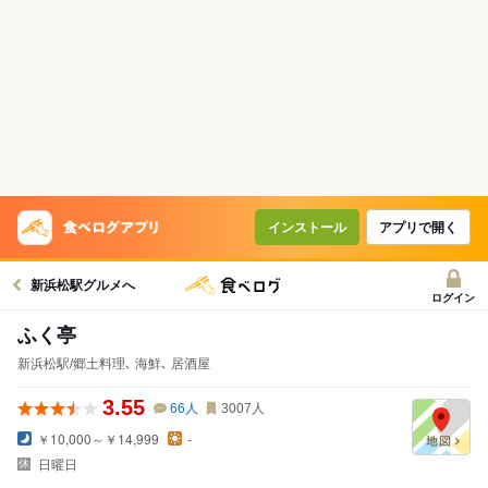
インストール
アプリで開く
新浜松駅グルメへ
ログイン
ふく亭
新浜松駅/郷土料理､ 海鮮､ 居酒屋
3.55
66
人
3007
人
￥10,000～￥14,999
-
日曜日