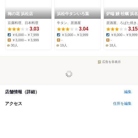
梅の花 浜松店
浜松牛タンいろ葉
炉端 鰻 牡蠣 浜
豆腐料理、日本料理
牛タン、居酒屋
3.03
3.04
3.15
￥6,000～￥7,999
￥3,000～￥3,999
￥8,000～￥9,999
Dinner:
Dinner:
Dinner:
￥3,000～￥3,999
-
-
Lunch:
Lunch:
Lunch:
30人
19人
18人
広告を非表示
店舗情報（詳細）
編集
アクセス
住所を編集