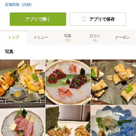
店舗情報（詳細）
アプリで開く
アプリで保存
写真
口コミ
トップ
メニュー
クーポン
293
66
写真