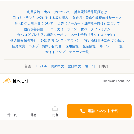
利用規約
食べログについて
携帯電話番号認証とは
口コミ・ランキングに対する取り組み
飲食店・飲食企業様向けサービス
食べログ店舗会員について
広告（メーカー・団体様等向け）について
機能改善要望
口コミガイドライン
食べログプレミアム
食べログプレミアム無料クーポン
ネット予約（リクエスト予約）
個人情報保護方針
外部送信（オプトアウト）
特定商取引法に基づく表記
推奨環境
ヘルプ・お問い合わせ
採用情報
企業情報
キーワード一覧
サイトマップ
チェーン一覧
言語：
English
简体中文
繁體中文
한국어
日本語
©Kakaku.com, Inc.
電話・ネット予約
行った
保存
共有