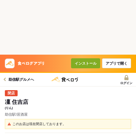
インストール
アプリで開く
助信駅グルメへ
ログイン
凜 住吉店
(りん)
助信駅/居酒屋
このお店は現在閉店しております。