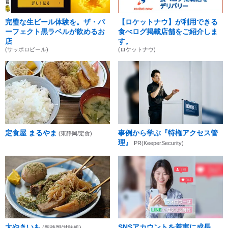
完璧な生ビール体験を。ザ・パ
【ロケットナウ】が利用できる
ーフェクト黒ラベルが飲めるお
食べログ掲載店舗をご紹介しま
店
す。
(サッポロビール)
(ロケットナウ)
定食屋 まるやま
事例から学ぶ『特権アクセス管
(東静岡/定食)
理』
PR(KeeperSecurity)
大やきいも
SNSアカウントを着実に成長。
(新静岡/甘味処)