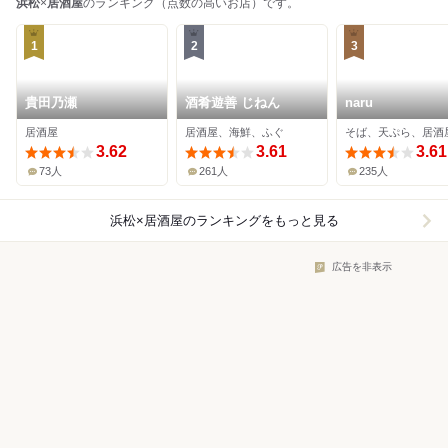
浜松
×
居酒屋
のランキング（点数の高いお店）です。
1
2
3
貴田乃瀬
酒肴遊善 じねん
naru
居酒屋
居酒屋、海鮮、ふぐ
そば、天ぷら、居酒
3.62
3.61
3.61
73人
261人
235人
浜松×居酒屋
のランキングをもっと見る
広告を非表示