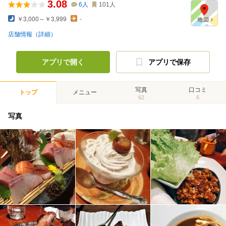
3.08
6
人
101
人
￥3,000～￥3,999
-
店舗情報（詳細）
アプリで開く
アプリで保存
写真
口コミ
トップ
メニュー
62
6
写真