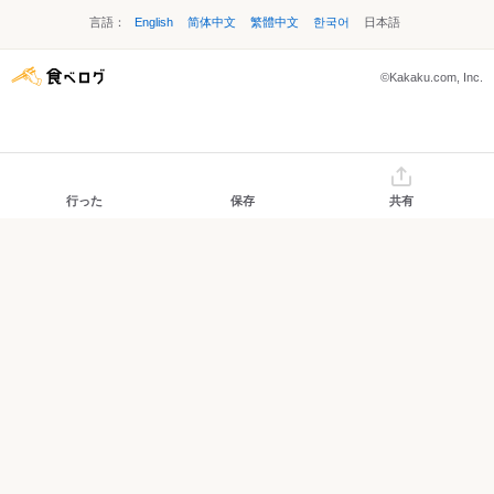
言語：
English
简体中文
繁體中文
한국어
日本語
©Kakaku.com, Inc.
行った
保存
共有