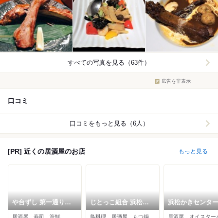
すべての写真を見る（63件）
広告を非表示
口コミ
口コミをもっと見る（6人）
[PR] 近くの居酒屋のお店
もっと見る
や台ずし 第一通り駅
じとっこ組合 浜松モ
浜松かきセンタ
前町
ール街店
居酒屋、寿司、海鮮
鳥料理、居酒屋、もつ鍋