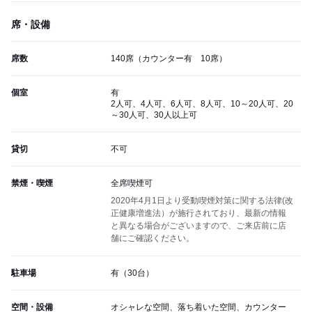
席・設備
席数
140席（カウンター有 10席）
個室
有
2人可、4人可、6人可、8人可、10～20人可、20
～30人可、30人以上可
貸切
不可
禁煙・喫煙
全席喫煙可
2020年4月1日より受動喫煙対策に関する法律(改
正健康増進法）が施行されており、最新の情報
と異なる場合がございますので、ご来店前に店
舗にご確認ください。
駐車場
有（30台）
空間・設備
オシャレな空間、落ち着いた空間、カウンター