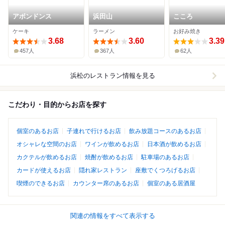
アボンドンス
浜田山
こころ
ケーキ
ラーメン
お好み焼き
3.68
3.60
3.39
457人
367人
62人
浜松
のレストラン情報を見る
こだわり・目的からお店を探す
個室のあるお店
子連れで行けるお店
飲み放題コースのあるお店
オシャレな空間のお店
ワインが飲めるお店
日本酒が飲めるお店
カクテルが飲めるお店
焼酎が飲めるお店
駐車場のあるお店
カードが使えるお店
隠れ家レストラン
座敷でくつろげるお店
喫煙のできるお店
カウンター席のあるお店
個室のある居酒屋
関連の情報をすべて表示する