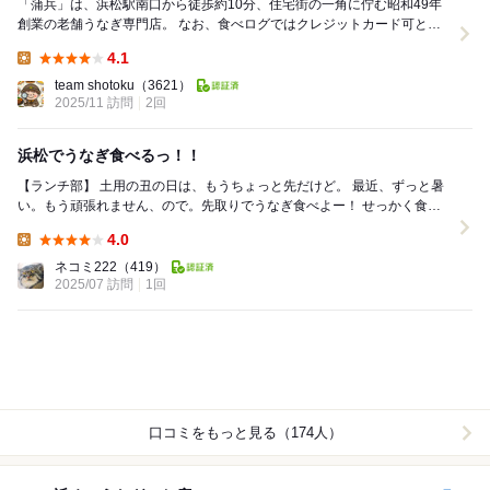
「蒲兵」は、浜松駅南口から徒歩約10分、住宅街の一角に佇む昭和49年
創業の老舗うなぎ専門店。 なお、食べログではクレジットカード可とな
っていますが、実際は現金のみ使用可能です。 ...
4.1
Lunch:
team shotoku
（3621）
2025/11 訪問
2回
浜松でうなぎ食べるっ！！
【ランチ部】 土用の丑の日は、もうちょっと先だけど。 最近、ずっと暑
い。もう頑張れません、ので。先取りでうなぎ食べよー！ せっかく食べ
るなら、ちょっと遠出して浜松まで。 ...
4.0
Lunch:
ネコミ222
（419）
2025/07 訪問
1回
口コミをもっと見る（174人）