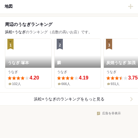
地図
周辺のうなぎランキング
浜松
×
うなぎ
のランキング（点数の高いお店）です。
1
2
3
うなぎ 塚本
麟
炭焼うなぎ 加茂
うなぎ
うなぎ
うなぎ
4.20
4.19
3.75
102人
666人
931人
浜松×うなぎ
のランキングをもっと見る
広告を非表示