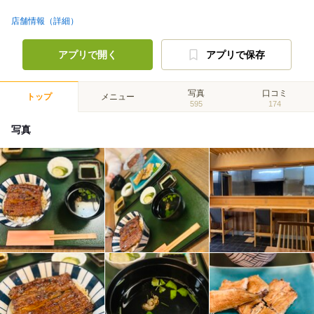
店舗情報（詳細）
アプリで開く
アプリで保存
写真
口コミ
トップ
メニュー
595
174
写真