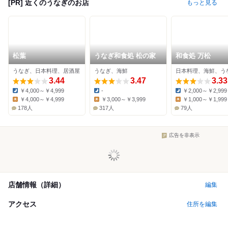
[PR] 近くのうなぎのお店
もっと見る
松葉
うなぎ和食処 松の家
和食処 万松
うなぎ、日本料理、居酒屋
うなぎ、海鮮
日本料理、海鮮、う
3.44
3.47
3.33
￥4,000～￥4,999
-
￥2,000～￥2,999
Dinner:
Dinner:
Dinner:
￥4,000～￥4,999
￥3,000～￥3,999
￥1,000～￥1,999
Lunch:
Lunch:
Lunch:
178人
317人
79人
広告を非表示
店舗情報（詳細）
編集
アクセス
住所を編集