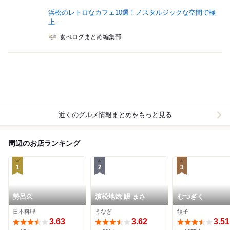
浜松のレトロなカフェ10選！ノスタルジックな空間で極
上...
食べログまとめ編集部
近くのグルメ情報まとめをもっと見る
周辺のお店ランキング
1
2
3
勢呂久
濱松地焼 鰻 まさ
むつぎく
日本料理
うなぎ
餃子
3.63
3.62
3.51