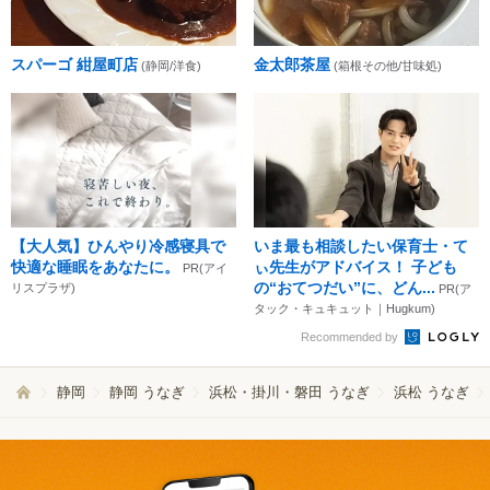
スパーゴ 紺屋町店
金太郎茶屋
(静岡/洋食)
(箱根その他/甘味処)
【大人気】ひんやり冷感寝具で
いま最も相談したい保育士・て
快適な睡眠をあなたに。
ぃ先生がアドバイス！ 子ども
PR(アイ
の“おてつだい”に、どん...
リスプラザ)
PR(ア
タック・キュキュット｜Hugkum)
Recommended by
静岡
静岡 うなぎ
浜松・掛川・磐田 うなぎ
浜松 うなぎ