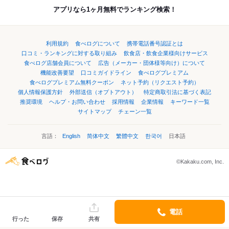
アプリなら1ヶ月無料でランキング検索！
利用規約
食べログについて
携帯電話番号認証とは
口コミ・ランキングに対する取り組み
飲食店・飲食企業様向けサービス
食べログ店舗会員について
広告（メーカー・団体様等向け）について
機能改善要望
口コミガイドライン
食べログプレミアム
食べログプレミアム無料クーポン
ネット予約（リクエスト予約）
個人情報保護方針
外部送信（オプトアウト）
特定商取引法に基づく表記
推奨環境
ヘルプ・お問い合わせ
採用情報
企業情報
キーワード一覧
サイトマップ
チェーン一覧
言語：
English
简体中文
繁體中文
한국어
日本語
©Kakaku.com, Inc.
電話
行った
保存
共有