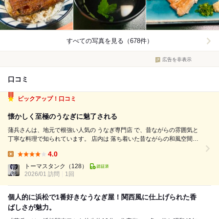
すべての写真を見る（678件）
広告を非表示
口コミ
ピックアップ！口コミ
懐かしく至極のうなぎに魅了される
蒲兵さんは、地元で根強い人気の うなぎ専門店 で、昔ながらの雰囲気と
丁寧な料理で知られています。 店内は 落ち着いた昔ながらの和風空間
で、カウンター席やテーブル席、座敷もあり、ひとりでも家族連れでも入
4.0
りやすいです。 カウンターでは 炭火でうなぎを焼く様子が見られ、香ば
Lunch:
しい香りが食欲をそそります...
トーマスタンク
（128）
2026/01 訪問
1回
個人的に浜松で1番好きなうなぎ屋！関西風に仕上げられた香
ばしさが魅力。