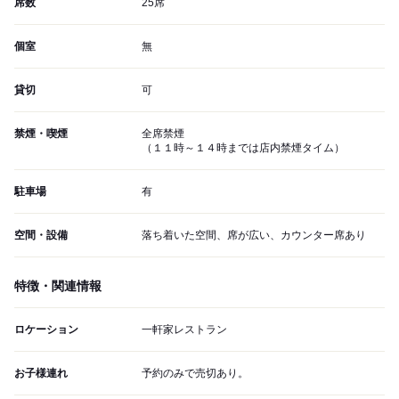
席数
25席
個室
無
貸切
可
禁煙・喫煙
全席禁煙
（１１時～１４時までは店内禁煙タイム）
駐車場
有
空間・設備
落ち着いた空間、席が広い、カウンター席あり
特徴・関連情報
ロケーション
一軒家レストラン
お子様連れ
予約のみで売切あり。