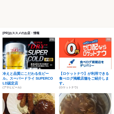
[PR]おススメのお店・情報
PR
PR
冷えと品質にこだわる生ビー
【ロケットナウ】が利用できる
ル。スーパードライ SUPERCO
食べログ掲載店舗をご紹介しま
LD認定店
す。
(アサヒビール)
(ロケットナウ)