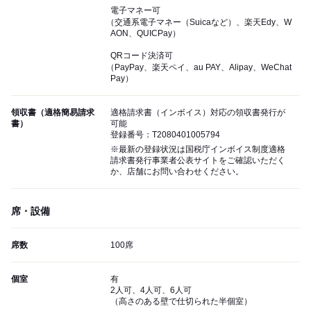
電子マネー可
（交通系電子マネー（Suicaなど）、楽天Edy、W
AON、QUICPay）
QRコード決済可
（PayPay、楽天ペイ、au PAY、Alipay、WeChat
Pay）
領収書（適格簡易請求
適格請求書（インボイス）対応の領収書発行が
書）
可能
登録番号：T2080401005794
※最新の登録状況は国税庁インボイス制度適格
請求書発行事業者公表サイトをご確認いただく
か、店舗にお問い合わせください。
席・設備
席数
100席
個室
有
2人可、4人可、6人可
（高さのある壁で仕切られた半個室）