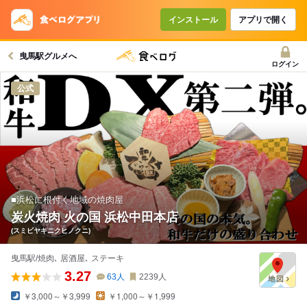
コースで使えるクーポン
戻る
インストール
アプリで開く
曳馬駅グルメへ
クーポンを利用せず予約する
ログイン
公式
■浜松に根付く地域の焼肉屋
炭火焼肉 火の国 浜松中田本店
(スミビヤキニクヒノクニ)
曳馬駅/焼肉､ 居酒屋､ ステーキ
3.27
63
人
2239
人
￥3,000～￥3,999
￥1,000～￥1,999