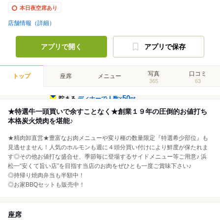
本日夜空席あり
店舗情報（詳細）
アプリで開く
アプリで保存
写真
口コミ
トップ
座席
メニュー
365
63
50
貯まる
ディナーで人数×
pt
★特選牛一頭買いで余すことなく★創業１９年の圧倒的お値打ち
本格炭火焼肉を堪能♪
★精肉卸直営★豊富なお肉メニューや変り種の数量限定『特選希少部位』も
見逃せません！人気のホルモンも週に４頭分買い付けにより鮮度が保たれま
す◎その他お値打な盛合せ、季節毎に登場するサイドメニュー等ご用意♪ 浜
松一“安くて旨い店”を目指す当店のお肉をぜひとも一度ご賞味下さい♪
◎持帰り焼肉弁当も半額中！
◎お家BBQセットも販売中！
座席