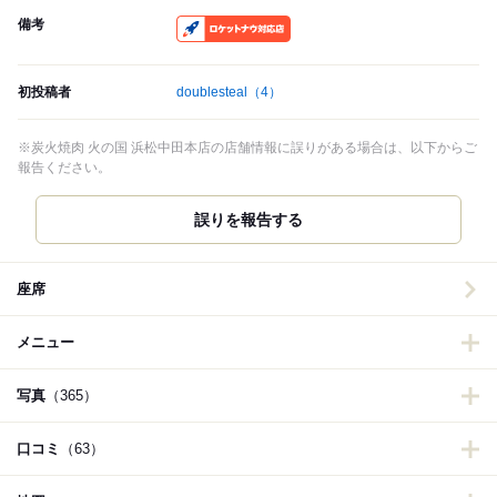
備考
RocketNow
初投稿者
doublesteal
（4）
※炭火焼肉 火の国 浜松中田本店の店舗情報に誤りがある場合は、以下からご
報告ください。
誤りを報告する
座席
メニュー
写真
（365）
口コミ
（63）