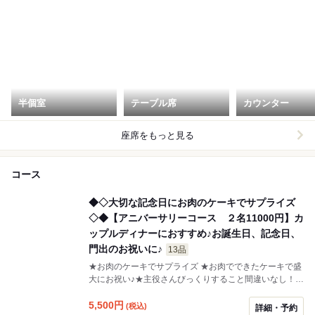
半個室
テーブル席
カウンター
座席をもっと見る
コース
◆◇大切な記念日にお肉のケーキでサプライズ
◇◆【アニバーサリーコース ２名11000円】カ
ップルディナーにおすすめ♪お誕生日、記念日、
門出のお祝いに♪
13品
★お肉のケーキでサプライズ ★お肉でできたケーキで盛
大にお祝い♪★主役さんびっくりすること間違いなし！！
乾杯→前菜→肉ケーキ！！最初の焼き物でお持ちします♪
5,500
円
(税込)
詳細・予約