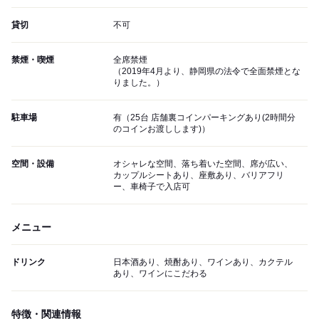
貸切
不可
禁煙・喫煙
全席禁煙
（2019年4月より、静岡県の法令で全面禁煙とな
りました。）
駐車場
有（25台 店舗裏コインパーキングあり(2時間分
のコインお渡しします)）
空間・設備
オシャレな空間、落ち着いた空間、席が広い、
カップルシートあり、座敷あり、バリアフリ
ー、車椅子で入店可
メニュー
ドリンク
日本酒あり、焼酎あり、ワインあり、カクテル
あり、ワインにこだわる
特徴・関連情報