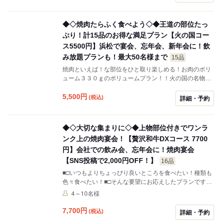
◆◇焼肉たらふく食べよう◇◆王道の部位たっ
ぷり！計15品のお得な満足プラン【火の国コー
ス5500円】浜松で宴会、忘年会、新年会に！飲
み放題プランも！最大50名様まで
15品
焼肉といえば！な部位をひと取り楽しめる！お肉のボリ
ューム３３０ｇのボリュームプラン！！火の国の名物、
和牛カルビから始まりタン・ハラミ・ロース・ステー
キ・豚も鶏も！前菜から〆のデザートまで付いたプラン
5,500
円
(税込)
詳細・予約
だから人気Ｎｏ.1なんです!!
◆◇大切な集まりに◇◆上物部位付きでワンラ
ンク上の焼肉宴会！【贅沢和牛DXコース 7700
円】会社での飲み会、忘年会に！焼肉宴会
【SNS投稿で2,000円OFF！】
16品
■□いつもよりちょっぴり良いところを食べたい！種類も
色々食べたい！■□そんな要望にお応えしたプランです♪
炙りサーロインから始まり、和牛の上物3種をメインに
4～10名様
おとどけ◎お肉の量は３００ｇ以上！幹事さんのセンス
が喜ばれるプランです★
7,700
円
(税込)
詳細・予約