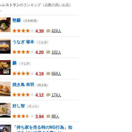
×レストラン
のランキング
（点数の高いお店）
。
勢麟
（日本料理）
4.39
424
人
うなぎ 塚本
（うなぎ）
4.20
102
人
麟
（うなぎ）
4.19
664
人
焼き鳥 幸羽
（焼き鳥）
4.12
174
人
好し智
（天ぷら）
3.94
88
人
「持ち家を売る時のNG行為」知