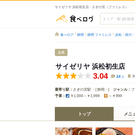
サイゼリヤ 浜松初生店 - さぎの宮（ファミレス）
食べログ
食べログ
静岡
静岡 ファミレス
浜松・掛川・
公式
サイゼリヤ 浜松初生店
3.04
24
人
7
最寄り駅：
さぎの宮駅
[
静岡
]
ジャンル：
フ
予算：
￥1,000～￥1,999
～￥999
トップ
メニ