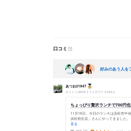
口コミ
？
好みのあう人を
あつお21947
口コミ 1,363件
フォロワー 2,023人
ちょっぴり贅沢ランチで700円也！
11月16日、今日のランチは浜松市中
浜松初生店」さんにやってきました。 1
見る