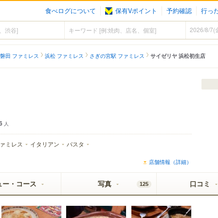
食べログについて
保有Vポイント
予約確認
行っ
磐田 ファミレス
浜松 ファミレス
さぎの宮駅 ファミレス
サイゼリヤ 浜松初生店
6
人
ァミレス
イタリアン
パスタ
店舗情報（詳細）
ュー・コース
写真
口コミ
125