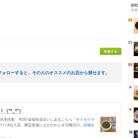
浜松
です
1
2
投稿する
3
フォローすると、その人のオススメのお店から探せます。
4
（*^_^*）
5
央区初生町、R257金指街道沿いにあるこちら「サイゼリヤ
1:14分入店、開店直後にもかかわらず日曜日の...
詳細を