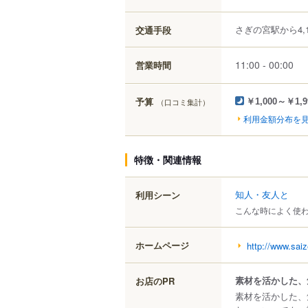
さぎの宮駅から4,1
交通手段
11:00 - 00:00
営業時間
予算
（口コミ集計）
￥1,000～￥1,9
利用金額分布を
特徴・関連情報
知人・友人と
利用シーン
こんな時によく使
ホームページ
http://www.saiz
素材を活かした、
お店のPR
素材を活かした、