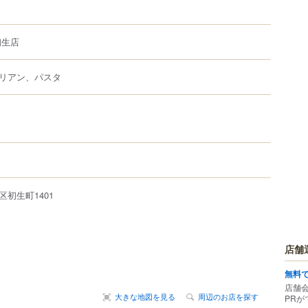
初生店
リアン、パスタ
区
初生町
1401
店舗
無料
店舗
大きな地図を見る
周辺のお店を探す
PRが