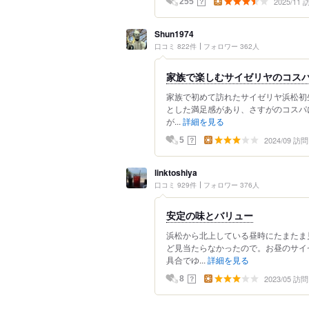
2025/11
？
255
Shun1974
口コミ 822件
フォロワー 362人
家族で楽しむサイゼリヤのコス
家族で初めて訪れたサイゼリヤ浜松初
とした満足感があり、さすがのコスパ
が...
詳細を見る
2024/09 訪問
？
5
linktoshiya
口コミ 929件
フォロワー 376人
安定の味とバリュー
浜松から北上している昼時にたまたま
ど見当たらなかったので。お昼のサイ
具合でゆ...
詳細を見る
2023/05 訪問
？
8