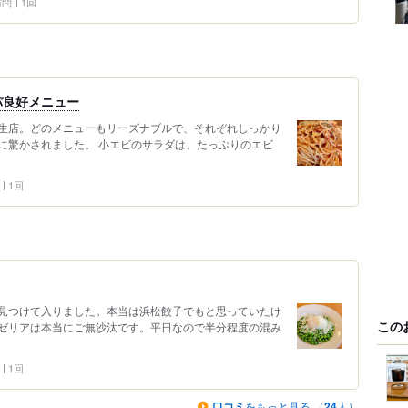
 訪問
1回
パ良好メニュー
生店。どのメニューもリーズナブルで、それぞれしっかり
に驚かされました。 小エビのサラダは、たっぷりのエビ
1回
見つけて入りました。本当は浜松餃子でもと思っていたけ
この
ゼリアは本当にご無沙汰です。平日なので半分程度の混み
1回
口コミ
をもっと見る （
24
人）