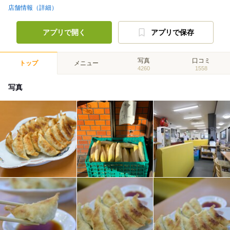
店舗情報（詳細）
アプリで開く
アプリで保存
写真
口コミ
トップ
メニュー
4260
1558
写真