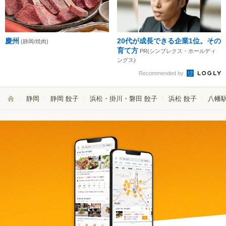
慶州
20代が成長できる企業1位。その
(静岡/焼肉)
育て方
PR(シンプレクス・ホールディ
ングス)
Recommended by
静岡
静岡 餃子
浜松・掛川・磐田 餃子
浜松 餃子
八幡駅