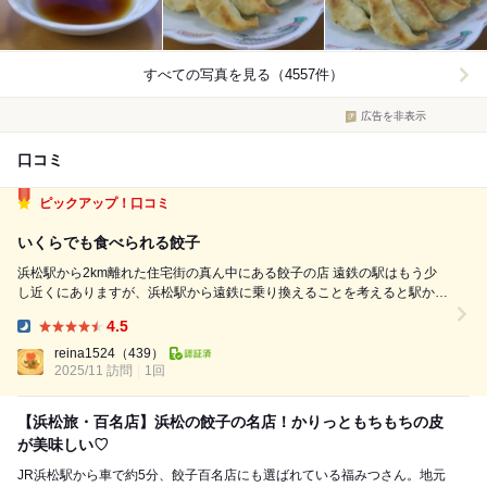
すべての写真を見る（4557件）
広告を非表示
口コミ
ピックアップ！口コミ
いくらでも食べられる餃子
浜松駅から2km離れた住宅街の真ん中にある餃子の店 遠鉄の駅はもう少
し近くにありますが、浜松駅から遠鉄に乗り換えることを考えると駅から
歩いてしまった方が早い立地 しかし、これが人気店 駐車場は広く店内は
4.5
簡易的なテーブルとイス それなのに店員の多さやメニューの少なさが繁
Dinner:
盛店であることを匂わ...
reina1524
（439）
2025/11 訪問
1回
【浜松旅・百名店】浜松の餃子の名店！かりっともちもちの皮
が美味しい♡
JR浜松駅から車で約5分、餃子百名店にも選ばれている福みつさん。地元