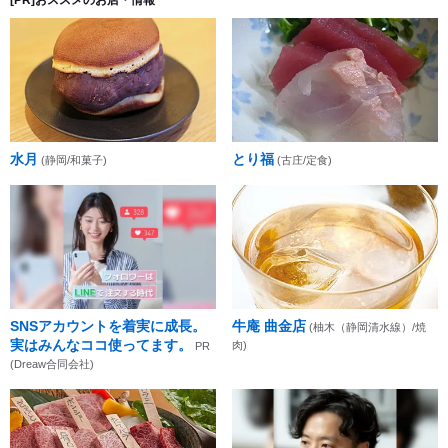
[PR]おススメのお店・情報
水月
とり福
(静岡/和菓子)
(古庄/定食)
SNSアカウントを着実に成長。
牛庵 曲金店
(柚木（静岡清水線）/焼
実はみんなココ使ってます。
肉)
PR
(Dreaw合同会社)