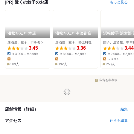
[PR] 近くの餃子のお店
もっと見る
濱松たんと 本店
濱松たんと 有楽街店
浜松餃子 浜太郎 
駅前店
居酒屋、餃子、ホルモン
居酒屋、餃子、郷土料理
餃子、居酒屋、中華
3.45
3.36
3.44
￥3,000～￥3,999
￥3,000～￥3,999
￥2,000～￥2,999
Dinner:
Dinner:
Dinner:
-
-
～￥999
Lunch:
Lunch:
Lunch:
509人
192人
253人
広告を非表示
店舗情報（詳細）
編集
アクセス
住所を編集