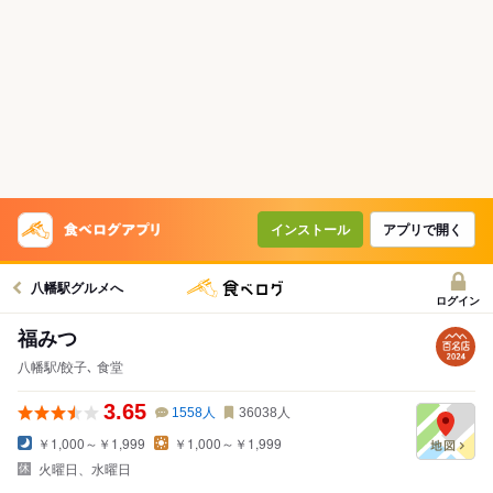
インストール
アプリで開く
八幡駅グルメへ
ログイン
福みつ
八幡駅/餃子､ 食堂
3.65
1558
人
36038
人
￥1,000～￥1,999
￥1,000～￥1,999
火曜日、水曜日