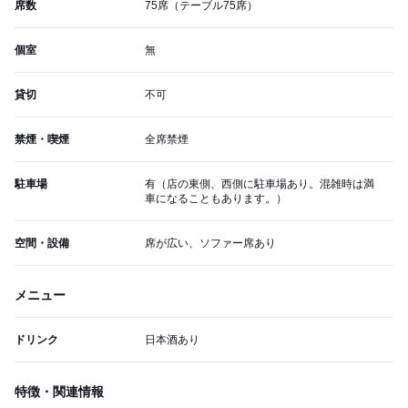
席数
75席（テーブル75席）
個室
無
貸切
不可
禁煙・喫煙
全席禁煙
駐車場
有（店の東側、西側に駐車場あり。混雑時は満
車になることもあります。）
空間・設備
席が広い、ソファー席あり
メニュー
ドリンク
日本酒あり
特徴・関連情報