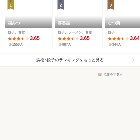
1
2
3
福みつ
喜慕里
むつ菊
餃子、食堂
餃子、ラーメン、食堂
餃子
3.65
3.65
3.64
1558人
987人
344人
浜松×餃子
のランキングをもっと見る
広告を非表示