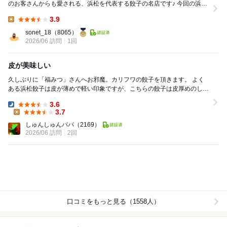
のお客さんからも愛される、浜松を代表する餃子の名店です♪ 今回の浜松
旅で念願の初訪問をしてきました╰(*´...
3.9
Lunch:
sonet_18
（8065）
2026/06 訪問
1回
皮が美味しい
久しぶりに「福みつ」さんへお邪魔。カリフワの餃子を頂きます。 よく
ある浜松餃子は皮が薄めで軽い印象ですが、こちらの餃子は皮厚めのしっ
かり感あり。でもいくらでも食べられるから不...
3.6
Dinner:
3.7
Lunch:
しゅんしゅんパパ
（2169）
2026/06 訪問
2回
口コミをもっと見る（1558人）