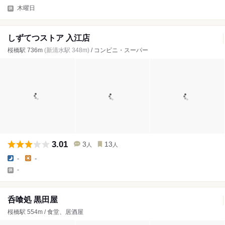
木曜日
しずてつストア 入江店
桜橋駅 736m
(新清水駅 348m)
/ コンビニ・スーパー
3.01
3
13
人
人
-
-
-
呑喰処 黒田屋
桜橋駅 554m / 食堂、居酒屋