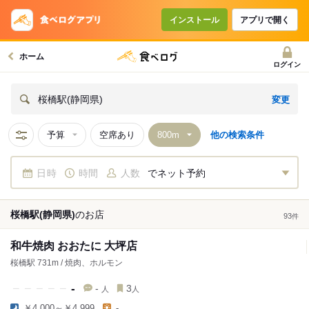
インストール
アプリで開く
ホーム
ログイン
変更
桜橋駅(静岡県)
予算
空席あり
他の検索条件
日時
時間
人数
でネット予約
桜橋駅(静岡県)
の
お店
93
件
和牛焼肉 おおたに 大坪店
桜橋駅 731m / 焼肉、ホルモン
-
-
3
人
人
￥4,000～￥4,999
-