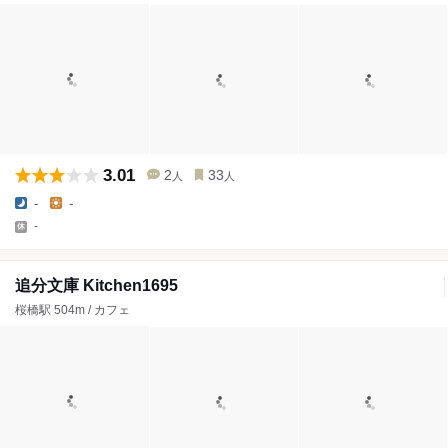
3.01
2
33
人
人
-
-
-
追分文庫 Kitchen1695
桜橋駅 504m / カフェ