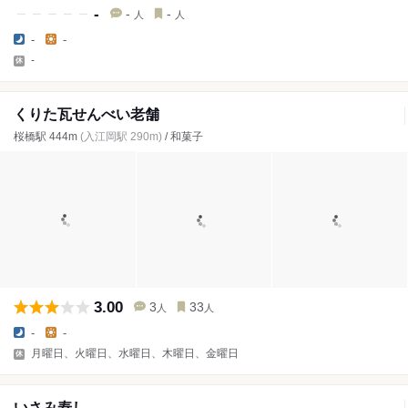
-
-
-
人
人
-
-
-
くりた瓦せんべい老舗
桜橋駅 444m
(入江岡駅 290m)
/ 和菓子
3.00
3
33
人
人
-
-
月曜日、火曜日、水曜日、木曜日、金曜日
いさみ寿し