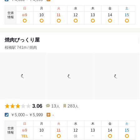
日
月
火
水
木
金
土
空席
9
10
11
12
13
14
15
8
/
情報
焼肉びっくり屋
桜橋駅 741m / 焼肉
3.06
13
283
人
人
￥5,000～￥5,999
-
日
月
火
水
木
金
土
空席
9
10
11
12
13
14
15
8
/
情報