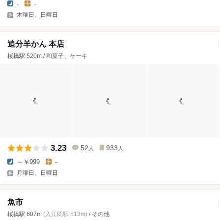
-
-
木曜日、日曜日
追分羊かん 本店
桜橋駅 520m / 和菓子、ケーキ
3.23
52
933
人
人
～￥999
-
月曜日、日曜日
魚市
桜橋駅 607m
(入江岡駅 513m)
/ その他