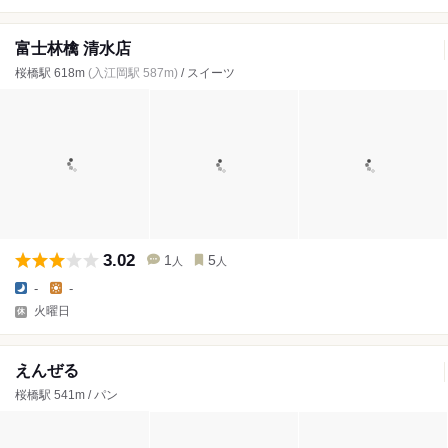
富士林檎 清水店
桜橋駅 618m
(入江岡駅 587m)
/ スイーツ
3.02
1
5
人
人
-
-
火曜日
えんぜる
桜橋駅 541m / パン