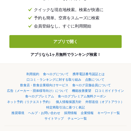
クイックな現在地検索。検索が快適に
予約も簡単。空席をスムーズに検索
会員登録なし。すぐに利用開始
アプリで開く
アプリなら1ヶ月無料でランキング検索！
利用規約
食べログについて
携帯電話番号認証とは
口コミ・ランキングに対する取り組み
点数について
飲食店・飲食企業様向けサービス
食べログ店舗会員について
広告（メーカー・団体様等向け）について
機能改善要望
口コミガイドライン
食べログプレミアム
食べログプレミアム無料クーポン
ネット予約（リクエスト予約）
個人情報保護方針
外部送信（オプトアウト）
特定商取引法に基づく表記
推奨環境
ヘルプ・お問い合わせ
採用情報
企業情報
キーワード一覧
サイトマップ
チェーン一覧