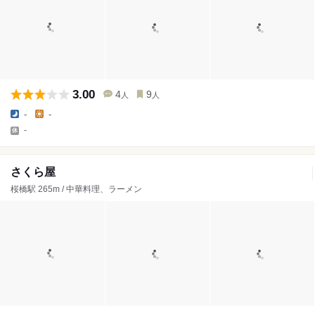
3.00
4
9
人
人
-
-
-
さくら屋
桜橋駅 265m / 中華料理、ラーメン