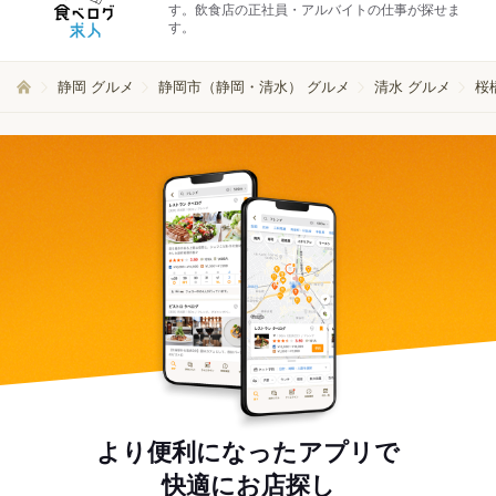
す。飲食店の正社員・アルバイトの仕事が探せま
す。
静岡 グルメ
静岡市（静岡・清水） グルメ
清水 グルメ
桜
より便利になったアプリで
快適にお店探し