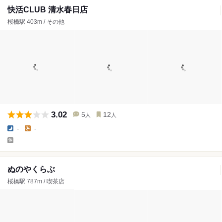
快活CLUB 清水春日店
桜橋駅 403m / その他
3.02
5
12
人
人
-
-
-
ぬのやくらぶ
桜橋駅 787m / 喫茶店