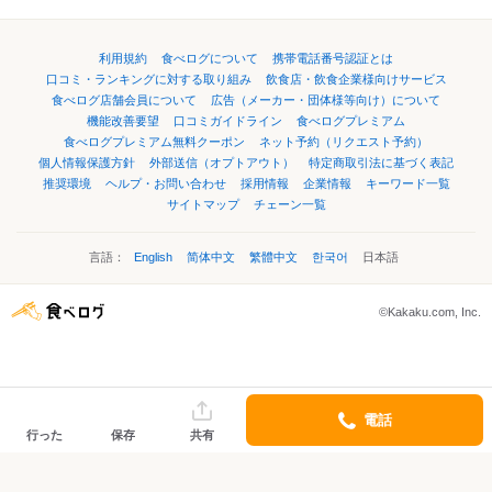
利用規約
食べログについて
携帯電話番号認証とは
口コミ・ランキングに対する取り組み
飲食店・飲食企業様向けサービス
食べログ店舗会員について
広告（メーカー・団体様等向け）について
機能改善要望
口コミガイドライン
食べログプレミアム
食べログプレミアム無料クーポン
ネット予約（リクエスト予約）
個人情報保護方針
外部送信（オプトアウト）
特定商取引法に基づく表記
推奨環境
ヘルプ・お問い合わせ
採用情報
企業情報
キーワード一覧
サイトマップ
チェーン一覧
言語：
English
简体中文
繁體中文
한국어
日本語
©Kakaku.com, Inc.
電話
行った
保存
共有