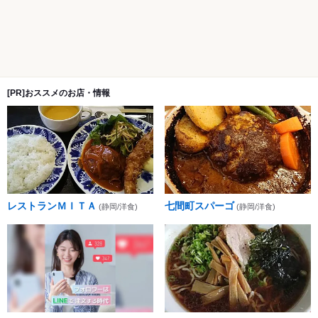
[PR]おススメのお店・情報
レストランＭＩＴＡ
七間町スパーゴ
(静岡/洋食)
(静岡/洋食)