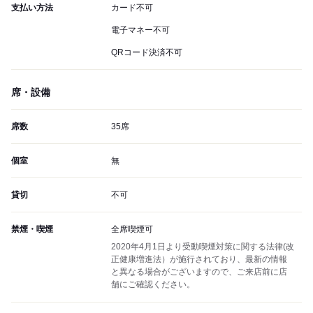
支払い方法
カード不可
電子マネー不可
QRコード決済不可
席・設備
席数
35席
個室
無
貸切
不可
禁煙・喫煙
全席喫煙可
2020年4月1日より受動喫煙対策に関する法律(改
正健康増進法）が施行されており、最新の情報
と異なる場合がございますので、ご来店前に店
舗にご確認ください。