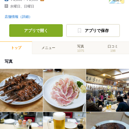
水曜日、日曜日
店舗情報（詳細）
アプリで開く
アプリで保存
写真
口コミ
トップ
メニュー
1075
198
写真