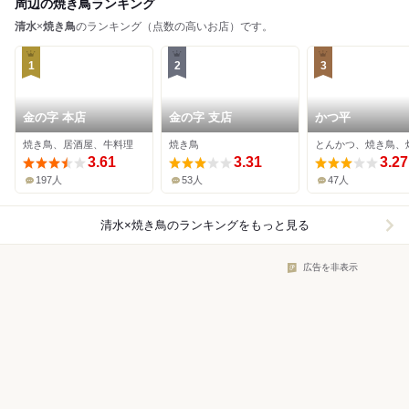
周辺の焼き鳥ランキング
清水
×
焼き鳥
のランキング（点数の高いお店）です。
1
2
3
金の字 本店
金の字 支店
かつ平
焼き鳥、居酒屋、牛料理
焼き鳥
3.61
3.31
3.27
197人
53人
47人
清水×焼き鳥
のランキングをもっと見る
広告を非表示