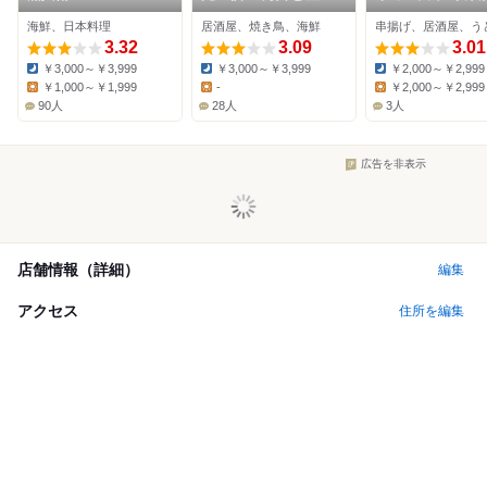
鶏の炭火焼 うお鶏 清
海鮮、日本料理
居酒屋、焼き鳥、海鮮
串揚げ、居酒屋、う
水店
3.32
3.09
3.01
￥3,000～￥3,999
￥3,000～￥3,999
￥2,000～￥2,999
Dinner:
Dinner:
Dinner:
￥1,000～￥1,999
-
￥2,000～￥2,999
Lunch:
Lunch:
Lunch:
90人
28人
3人
広告を非表示
店舗情報（詳細）
編集
アクセス
住所を編集