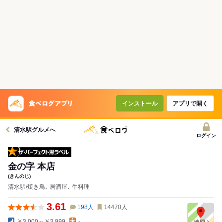
インストール
アプリで開く
清水駅グルメへ
ログイン
ザ・パーフェクト黒ラベル
金の字 本店
(きんのじ)
清水駅/焼き鳥､ 居酒屋､ 牛料理
3.61
198
人
14470
人
￥3,000～￥3,999
-