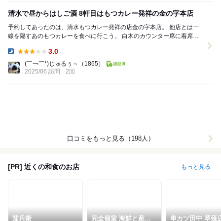
清水で昼からはしご酒 8軒目はもつカレー発祥の金の字本店
予約してあったのは、清水もつカレー発祥の店金の字本店。 他店とは一
線を隔すあのもつカレーを食べに行こう。 白木のカウンター席に着席
し、メニューを確認。 最初からもつカレー...
3.0
Dinner:
(￣￢￣*)じゅるぅ～
（1865）
2025/06 訪問
2回
口コミをもっと見る（198人）
[PR] 近くの和食のお店
もっと見る
茄兵衛
完全個室 海鮮と産地
串カツ田中 草薙