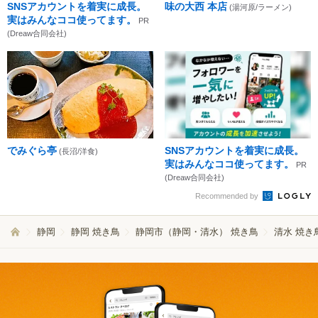
SNSアカウントを着実に成長。
味の大西 本店
(湯河原/ラーメン)
実はみんなココ使ってます。
PR
(Dreaw合同会社)
でみぐら亭
SNSアカウントを着実に成長。
(長沼/洋食)
実はみんなココ使ってます。
PR
(Dreaw合同会社)
Recommended by
静岡
静岡 焼き鳥
静岡市（静岡・清水） 焼き鳥
清水 焼き