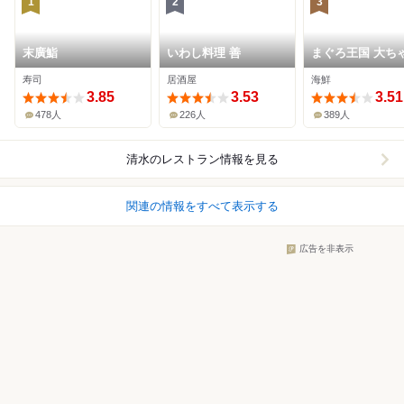
1
2
3
末廣鮨
いわし料理 善
まぐろ王国 大ち
寿司
居酒屋
海鮮
3.85
3.53
3.51
478人
226人
389人
清水
のレストラン情報を見る
関連の情報をすべて表示する
広告を非表示