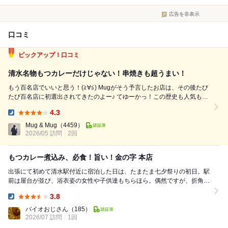
広告を非表示
口コミ
ピックアップ！口コミ
清水名物もつカレーだけじゃない！串焼きも超うまい！
もう百名店でいいと思う！(≧∀≦) Mugがそう予言したお店は、その後たび
たび百名店に初選出されてきたのよー♪ てゆーかっ！この歴史も人気もあ
る金の字が百名店じゃないなんて！( ･᷄ὢ･᷅ )ﾑｰ うん、ここもそのうちきっ
4.3
となる♪ 、、てなわけで、清水の新規店舗の開拓をさしおいて、短...
Dinner:
Mug & Mug
（4459）
2026/05 訪問
2回
もつカレー煮込み、必食！旨い！金の字 本店
出張にて初めて清水駅付近に宿泊した日は、たまたま七夕祭りの初日。駅
前は屋台が並び、浴衣姿の女性や子供達もちらほら。偶然ですが、折角な
ので楽しもうと、商店街を歩いてみて、気が付きまし...
3.8
Dinner:
バイオおじさん
（185）
2026/07 訪問
1回