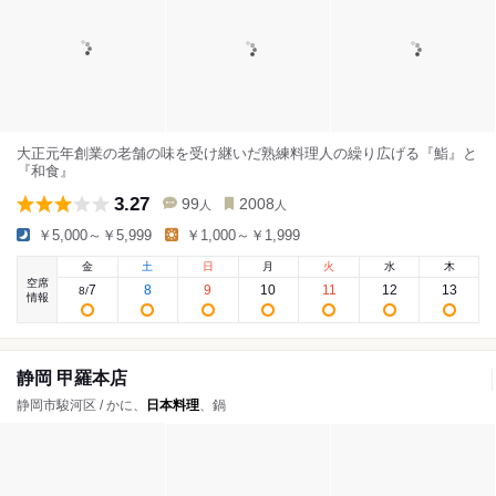
大正元年創業の老舗の味を受け継いだ熟練料理人の繰り広げる『鮨』と
『和食』
3.27
99
2008
人
人
￥5,000～￥5,999
￥1,000～￥1,999
金
土
日
月
火
水
木
空席
7
8
9
10
11
12
13
8
/
情報
静岡 甲羅本店
静岡市駿河区 / かに、
日本料理
、鍋