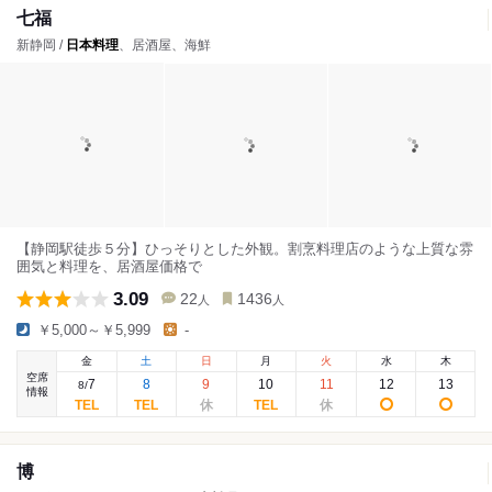
七福
新静岡 /
日本料理
、居酒屋、海鮮
【静岡駅徒歩５分】ひっそりとした外観。割烹料理店のような上質な雰
囲気と料理を、居酒屋価格で
3.09
22
1436
人
人
￥5,000～￥5,999
-
金
土
日
月
火
水
木
空席
7
8
9
10
11
12
13
8
/
情報
博