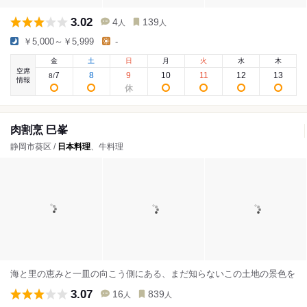
3.02
4
139
人
人
￥5,000～￥5,999
-
金
土
日
月
火
水
木
空席
7
8
9
10
11
12
13
8
/
情報
肉割烹 巳峯
静岡市葵区 /
日本料理
、牛料理
海と里の恵みと一皿の向こう側にある、まだ知らないこの土地の景色を
3.07
16
839
人
人