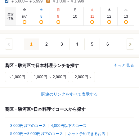
￥5,000～￥5,999
￥1,000～￥1,999
金
土
日
月
火
水
木
空席
7
8
9
10
11
12
13
8
/
情報
1
2
3
4
5
6
葵区・駿河区で日本料理ランチを探す
もっと見る
～1,000円
1,000円 ～ 2,000円
2,000円～
関連のリンクをすべて表示する
葵区・駿河区×日本料理でコースから探す
3,000円以下のコース
4,000円以下のコース
5,000円〜8,000円以下のコース
ネット予約できるお店