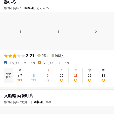
器いろ
静岡市葵区 /
日本料理
、とんかつ
3.21
25
998
人
人
￥8,000～￥9,999
￥1,000～￥1,999
金
土
日
月
火
水
木
空席
7
8
9
10
11
12
13
8
/
情報
入船鮨 両替町店
静岡市葵区 / 海鮮、
日本料理
、寿司