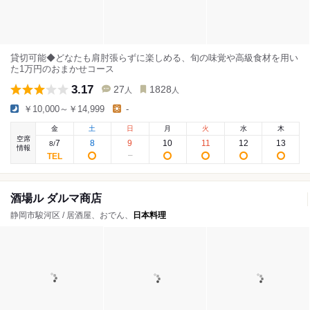
貸切可能◆どなたも肩肘張らずに楽しめる、旬の味覚や高級食材を用い
た1万円のおまかせコース
3.17
27
1828
人
人
￥10,000～￥14,999
-
金
土
日
月
火
水
木
空席
7
8
9
10
11
12
13
8
/
情報
酒場ル ダルマ商店
静岡市駿河区 / 居酒屋、おでん、
日本料理