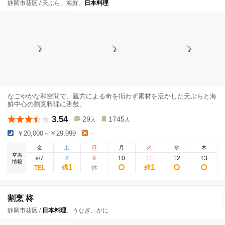
静岡市葵区 / 天ぷら、海鮮、
日本料理
なごやかな和空間で、親方による奇を衒わず素材を活かした天ぷらと海
鮮中心の割烹料理に舌鼓。
3.54
29
1745
人
人
￥20,000～￥29,999
-
金
土
日
月
火
水
木
空席
7
8
9
10
11
12
13
8
/
情報
1
1
残
残
割烹 柊
静岡市葵区 /
日本料理
、うなぎ、かに