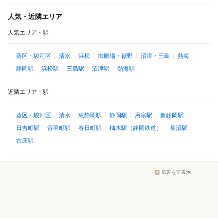
人気・近隣エリア
人気エリア・駅
葵区・駿河区
清水
浜松
御殿場・裾野
沼津・三島
熱海
静岡駅
浜松駅
三島駅
沼津駅
熱海駅
近隣エリア・駅
葵区・駿河区
清水
東静岡駅
静岡駅
用宗駅
新静岡駅
日吉町駅
音羽町駅
春日町駅
柚木駅（静岡鉄道）
長沼駅
古庄駅
広告を非表示