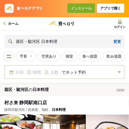
インストール
アプリで開く
ホーム
ログイン
変更
葵区・駿河区 日本料理
予算
空席あり
個室
食べ放題
飲み放題
日時
時間
人数
でネット予約
葵区・駿河区
の
日本料理
220
件
村さ来 静岡駅南口店
静岡市駿河区 / 居酒屋、海鮮、
日本料理