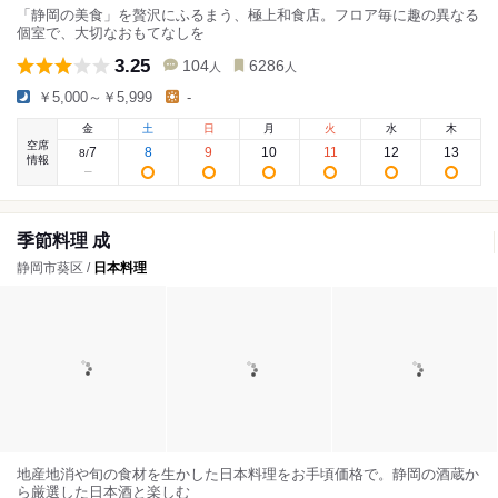
「静岡の美食」を贅沢にふるまう、極上和食店。フロア毎に趣の異なる
個室で、大切なおもてなしを
3.25
104
6286
人
人
￥5,000～￥5,999
-
金
土
日
月
火
水
木
空席
7
8
9
10
11
12
13
8
/
情報
季節料理 成
静岡市葵区 /
日本料理
地産地消や旬の食材を生かした日本料理をお手頃価格で。静岡の酒蔵か
ら厳選した日本酒と楽しむ