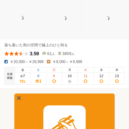
落ち着いた和の空間で極上のひと時を
3.59
61
3859
人
人
￥20,000～￥29,999
￥8,000～￥9,999
金
土
日
月
火
水
木
空席
7
8
9
10
11
12
13
8
/
情報
1
残