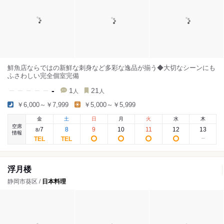
鮮魚店ならではの新鮮な刺身など多彩な逸品が揃う◆大切なシーンにも
ふさわしい完全個室完備
-
1
21
人
人
￥6,000～￥7,999
￥5,000～￥5,999
金
土
日
月
火
水
木
空席
7
8
9
10
11
12
13
8
/
情報
浮月楼
静岡市葵区 /
日本料理