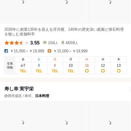
2026年に創業135年を迎える浮月楼、140年の歴史深い庭園と懐石料理
を愉しむ老舗料亭
3.55
104
4658
人
人
￥15,000～￥19,999
￥15,000～￥19,999
金
土
日
月
火
水
木
空席
7
8
9
10
11
12
13
8
/
情報
寿し幸 実宇栄
静岡市葵区 / 寿司、
日本料理