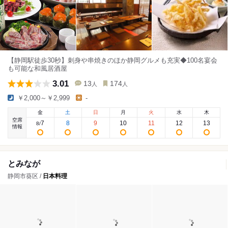
【静岡駅徒歩30秒】刺身や串焼きのほか静岡グルメも充実◆100名宴会
も可能な和風居酒屋
3.01
13
174
人
人
￥2,000～￥2,999
-
金
土
日
月
火
水
木
空席
7
8
9
10
11
12
13
8
/
情報
とみなが
静岡市葵区 /
日本料理