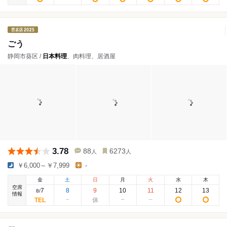
ごう
静岡市葵区 /
日本料理
、肉料理、居酒屋
3.78
88
6273
人
人
￥6,000～￥7,999
-
金
土
日
月
火
水
木
空席
7
8
9
10
11
12
13
8
/
情報