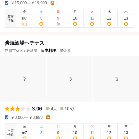
￥15,000～￥19,999
-
金
土
日
月
火
水
木
空席
7
8
9
10
11
12
13
8
/
情報
炭焼酒場ヘチナス
静岡市葵区 / 居酒屋、
日本料理
、串焼き
3.06
4
105
人
人
￥3,000～￥3,999
-
金
土
日
月
火
水
木
空席
7
8
9
10
11
12
13
8
/
情報