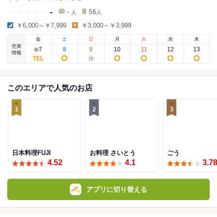
-
-
56
人
人
￥6,000～￥7,999
￥3,000～￥3,999
金
土
日
月
火
水
木
空席
7
8
9
10
11
12
13
8
/
情報
このエリアで人気のお店
1
2
3
日本料理FUJI
お料理 さいとう
ごう
4.52
4.1
3.7
アプリに切り替える