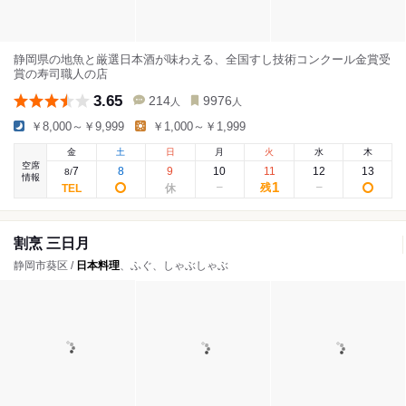
静岡県の地魚と厳選日本酒が味わえる、全国すし技術コンクール金賞受
賞の寿司職人の店
3.65
214
9976
人
人
￥8,000～￥9,999
￥1,000～￥1,999
金
土
日
月
火
水
木
空席
7
8
9
10
11
12
13
8
/
情報
1
残
割烹 三日月
静岡市葵区 /
日本料理
、ふぐ、しゃぶしゃぶ