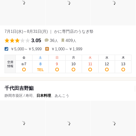
7月1日(水)～8月31日(月) ｜ かに専門店のうなぎ祭
3.05
36
409
人
人
￥5,000～￥5,999
￥1,000～￥1,999
金
土
日
月
火
水
木
空席
7
8
9
10
11
12
13
8
/
情報
千代田吉野鮨
静岡市葵区 / 寿司、
日本料理
、あんこう