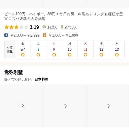
ビール199円！ハイボール88円！毎日お得！料理もドリンクも種類が豊
富コスパ抜群の大衆酒場
3.19
118
2739
人
人
￥2,000～￥2,999
￥1,000～￥1,999
金
土
日
月
火
水
木
空席
7
8
9
10
11
12
13
8
/
情報
覚弥別墅
静岡市葵区 / 海鮮、
日本料理