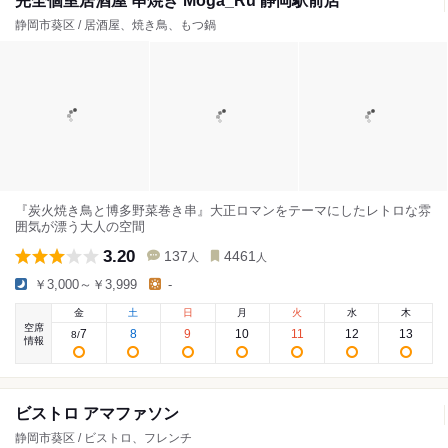
完全個室居酒屋 串焼き Moga_Ru 静岡駅前店
静岡市葵区 / 居酒屋、焼き鳥、もつ鍋
『炭火焼き鳥と博多野菜巻き串』大正ロマンをテーマにしたレトロな雰
囲気が漂う大人の空間
3.20
137
4461
人
人
￥3,000～￥3,999
-
金
土
日
月
火
水
木
空席
7
8
9
10
11
12
13
8
/
情報
ビストロ アマファソン
静岡市葵区 / ビストロ、フレンチ