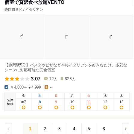
個室で贅沢食べ放題VENTO
静岡市葵区 / イタリアン
【静岡駅5分】パスタやピザなど本格イタリアンを好きなだけ。多彩な
シーンに対応可能な完全個室
3.07
12
626
人
人
￥4,000～￥4,999
-
金
土
日
月
火
水
木
空席
7
8
9
10
11
12
13
8
/
情報
1
2
3
4
5
6