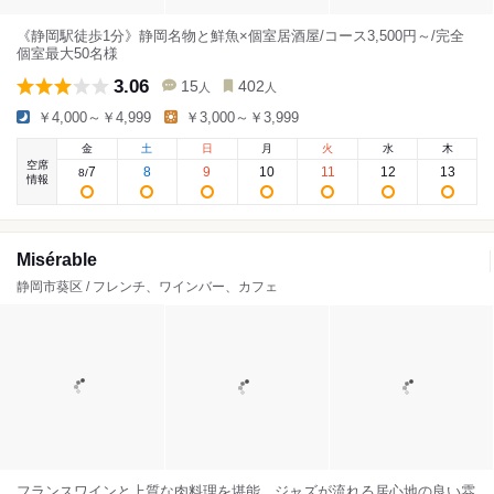
《静岡駅徒歩1分》静岡名物と鮮魚×個室居酒屋/コース3,500円～/完全
個室最大50名様
3.06
15
402
人
人
￥4,000～￥4,999
￥3,000～￥3,999
金
土
日
月
火
水
木
空席
7
8
9
10
11
12
13
8
/
情報
Misérable
静岡市葵区 / フレンチ、ワインバー、カフェ
フランスワインと上質な肉料理を堪能。ジャズが流れる居心地の良い雰