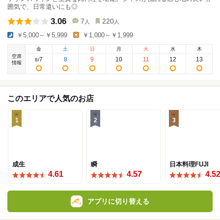
囲気で、日常遣いにも◎
3.06
7
220
人
人
￥5,000～￥5,999
￥1,000～￥1,999
金
土
日
月
火
水
木
空席
7
8
9
10
11
12
13
8
/
情報
このエリアで人気のお店
1
2
3
成生
瞬
日本料理FUJI
4.61
4.57
4.5
アプリに切り替える