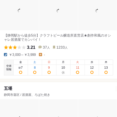
【静岡駅から徒歩5分】クラフトビール醸造所直営店★創作和風のオシ
ャレ居酒屋でカンパイ！
3.21
37
1233
人
人
￥3,000～￥3,999
-
金
土
日
月
火
水
木
空席
7
8
9
10
11
12
13
8
/
情報
五堪
静岡市葵区 / 居酒屋、ろばた焼き