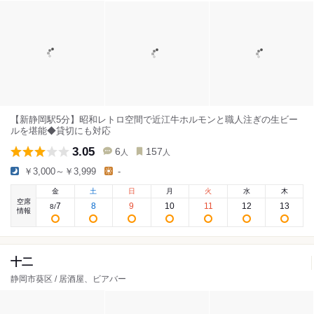
【新静岡駅5分】昭和レトロ空間で近江牛ホルモンと職人注ぎの生ビー
ルを堪能◆貸切にも対応
3.05
6
157
人
人
￥3,000～￥3,999
-
金
土
日
月
火
水
木
空席
7
8
9
10
11
12
13
8
/
情報
十二
静岡市葵区 / 居酒屋、ビアバー