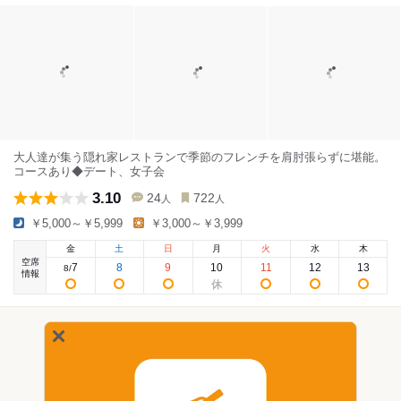
大人達が集う隠れ家レストランで季節のフレンチを肩肘張らずに堪能。
コースあり◆デート、女子会
3.10
24
722
人
人
￥5,000～￥5,999
￥3,000～￥3,999
金
土
日
月
火
水
木
空席
7
8
9
10
11
12
13
8
/
情報