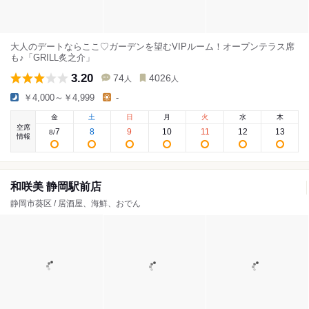
大人のデートならここ♡ガーデンを望むVIPルーム！オープンテラス席
も♪「GRILL炙之介」
3.20
74
4026
人
人
￥4,000～￥4,999
-
金
土
日
月
火
水
木
空席
7
8
9
10
11
12
13
8
/
情報
和咲美 静岡駅前店
静岡市葵区 / 居酒屋、海鮮、おでん