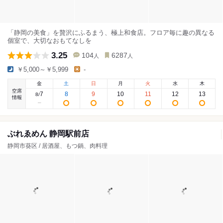
「静岡の美食」を贅沢にふるまう、極上和食店。フロア毎に趣の異なる
個室で、大切なおもてなしを
3.25
104
6287
人
人
￥5,000～￥5,999
-
金
土
日
月
火
水
木
空席
7
8
9
10
11
12
13
8
/
情報
ぶれゑめん 静岡駅前店
静岡市葵区 / 居酒屋、もつ鍋、肉料理