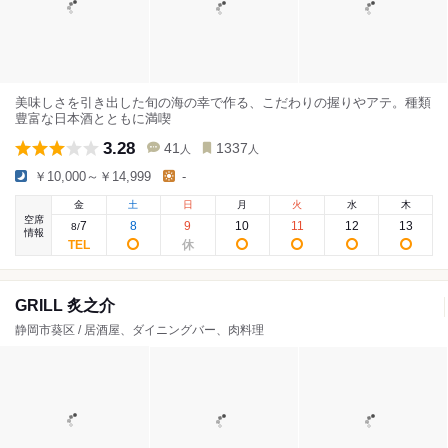
美味しさを引き出した旬の海の幸で作る、こだわりの握りやアテ。種類
豊富な日本酒とともに満喫
3.28
41
1337
人
人
￥10,000～￥14,999
-
金
土
日
月
火
水
木
空席
7
8
9
10
11
12
13
8
/
情報
GRILL 炙之介
静岡市葵区 / 居酒屋、ダイニングバー、肉料理