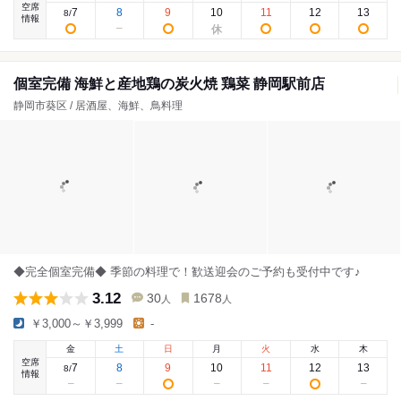
空席
7
8
9
10
11
12
13
8
/
情報
個室完備 海鮮と産地鶏の炭火焼 鶏菜 静岡駅前店
静岡市葵区 / 居酒屋、海鮮、鳥料理
◆完全個室完備◆ 季節の料理で！歓送迎会のご予約も受付中です♪
3.12
30
1678
人
人
￥3,000～￥3,999
-
金
土
日
月
火
水
木
空席
7
8
9
10
11
12
13
8
/
情報