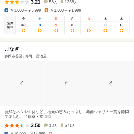
3.21
58
1268
人
人
￥3,000～￥3,999
￥1,000～￥1,999
金
土
日
月
火
水
木
空席
7
8
9
10
11
12
13
8
/
情報
月なぎ
静岡市葵区 / 寿司、居酒屋
新鮮なネタや山葵など、地元の恵みたっぷり。赤酢シャリの一貫を静岡
で楽しむ。半個室・接待◎
3.50
18
571
人
人
￥10,000～￥14,999
-