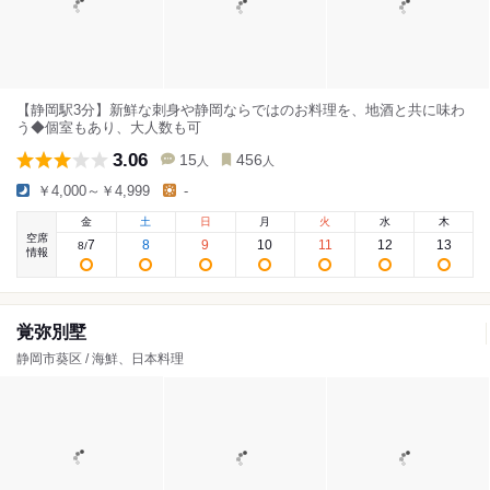
【静岡駅3分】新鮮な刺身や静岡ならではのお料理を、地酒と共に味わ
う◆個室もあり、大人数も可
3.06
15
456
人
人
￥4,000～￥4,999
-
金
土
日
月
火
水
木
空席
7
8
9
10
11
12
13
8
/
情報
覚弥別墅
静岡市葵区 / 海鮮、日本料理