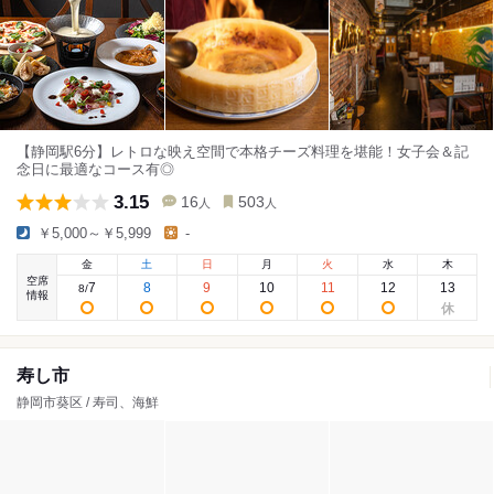
【静岡駅6分】レトロな映え空間で本格チーズ料理を堪能！女子会＆記
念日に最適なコース有◎
3.15
16
503
人
人
￥5,000～￥5,999
-
金
土
日
月
火
水
木
空席
7
8
9
10
11
12
13
8
/
情報
寿し市
静岡市葵区 / 寿司、海鮮