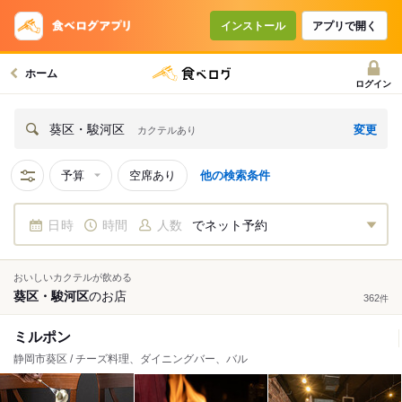
インストール
アプリで開く
ホーム
ログイン
変更
葵区・駿河区
カクテルあり
予算
空席あり
他の検索条件
日時
時間
人数
でネット予約
おいしいカクテルが飲める
葵区・駿河区
の
お店
362
件
ミルポン
静岡市葵区 / チーズ料理、ダイニングバー、バル