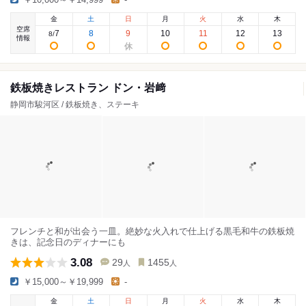
金
土
日
月
火
水
木
空席
7
8
9
10
11
12
13
8
/
情報
鉄板焼きレストラン ドン・岩﨑
静岡市駿河区 / 鉄板焼き、ステーキ
フレンチと和が出会う一皿。絶妙な火入れで仕上げる黒毛和牛の鉄板焼
きは、記念日のディナーにも
3.08
29
1455
人
人
￥15,000～￥19,999
-
金
土
日
月
火
水
木