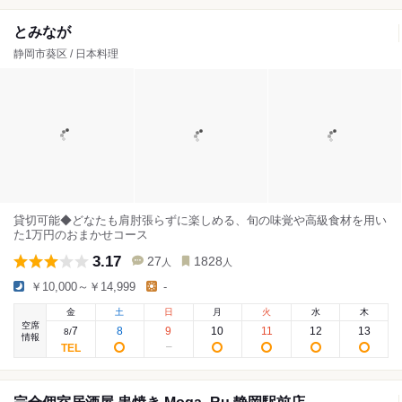
とみなが
静岡市葵区 / 日本料理
貸切可能◆どなたも肩肘張らずに楽しめる、旬の味覚や高級食材を用い
た1万円のおまかせコース
3.17
27
1828
人
人
￥10,000～￥14,999
-
金
土
日
月
火
水
木
空席
7
8
9
10
11
12
13
8
/
情報