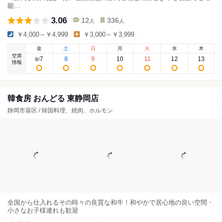
能…
3.06
12
336
人
人
￥4,000～￥4,999
￥3,000～￥3,999
金
土
日
月
火
水
木
空席
7
8
9
10
11
12
13
8
/
情報
韓食房 おんどる 東静岡店
静岡市葵区 / 韓国料理、焼肉、ホルモン
全国から仕入れるその時々の良質な和牛！和やかで居心地の良い空間・
小さなお子様連れも歓迎