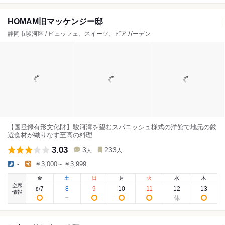
HOMAM旧マッケンジー邸
静岡市駿河区 / ビュッフェ、スイーツ、ビアガーデン
【国登録有形文化財】駿河湾を望むスパニッシュ様式の洋館で地元の厳
選食材が織りなす至高の料理
3.03
3
233
人
人
-
￥3,000～￥3,999
金
土
日
月
火
水
木
空席
7
8
9
10
11
12
13
8
/
情報