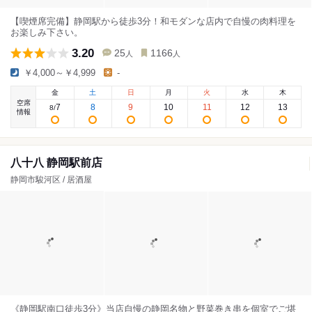
【喫煙席完備】静岡駅から徒歩3分！和モダンな店内で自慢の肉料理を
お楽しみ下さい。
3.20
25
1166
人
人
￥4,000～￥4,999
-
金
土
日
月
火
水
木
空席
7
8
9
10
11
12
13
8
/
情報
八十八 静岡駅前店
静岡市駿河区 / 居酒屋
《静岡駅南口徒歩3分》当店自慢の静岡名物と野菜巻き串を個室でご堪