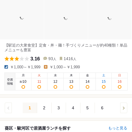
【駅近の大衆食堂】定食・丼・麺！手づくりメニューが約40種類！単品
メニューも豊富
3.16
93
1416
人
人
￥1,000～￥1,999
￥1,000～￥1,999
月
火
水
木
金
土
日
空席
10
11
12
13
14
15
16
8
/
情報
1
2
3
4
5
6
葵区・駿河区で居酒屋ランチを探す
もっと見る