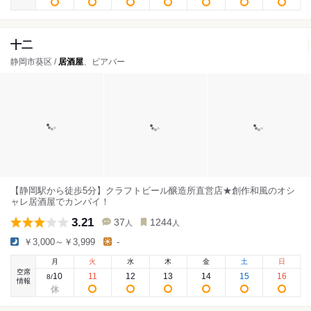
十二
静岡市葵区 /
居酒屋
、ビアバー
【静岡駅から徒歩5分】クラフトビール醸造所直営店★創作和風のオシ
ャレ居酒屋でカンパイ！
3.21
37
1244
人
人
￥3,000～￥3,999
-
月
火
水
木
金
土
日
空席
10
11
12
13
14
15
16
8
/
情報