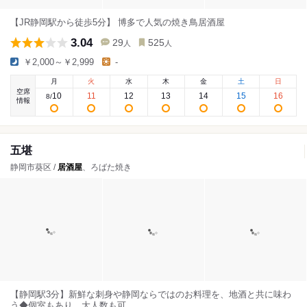
【JR静岡駅から徒歩5分】 博多で人気の焼き鳥居酒屋
3.04
29
525
人
人
￥2,000～￥2,999
-
月
火
水
木
金
土
日
空席
10
11
12
13
14
15
16
8
/
情報
五堪
静岡市葵区 /
居酒屋
、ろばた焼き
【静岡駅3分】新鮮な刺身や静岡ならではのお料理を、地酒と共に味わ
う◆個室もあり、大人数も可