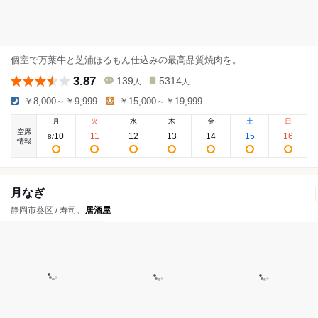
個室で万葉牛と芝浦ほるもん仕込みの最高品質焼肉を。
3.87
139
5314
人
人
￥8,000～￥9,999
￥15,000～￥19,999
月
火
水
木
金
土
日
空席
10
11
12
13
14
15
16
8
/
情報
月なぎ
静岡市葵区 / 寿司、
居酒屋