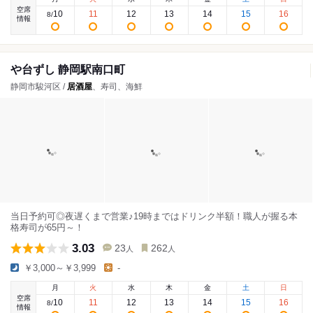
空席
10
11
12
13
14
15
16
8
/
情報
や台ずし 静岡駅南口町
静岡市駿河区 /
居酒屋
、寿司、海鮮
当日予約可◎夜遅くまで営業♪19時まではドリンク半額！職人が握る本
格寿司が65円～！
3.03
23
262
人
人
￥3,000～￥3,999
-
月
火
水
木
金
土
日
空席
10
11
12
13
14
15
16
8
/
情報