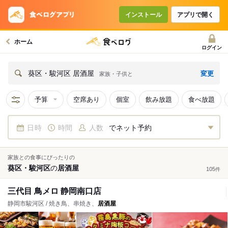
インストール
アプリで開く
ホーム
ログイン
変更
葵区・駿河区 居酒屋
家族・子供と
予算
空席あり
個室
飲み放題
食べ放題
日時
時間
人数
でネット予約
家族との食事にぴったりの
葵区・駿河区
の
居酒屋
105
件
三代目 鳥メロ 静岡南口店
静岡市駿河区 / 焼き鳥、串焼き、
居酒屋