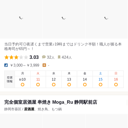
当日予約可◎夜遅くまで営業♪19時まではドリンク半額！職人が握る本
格寿司が65円～！
3.03
32
424
人
人
￥3,000～￥3,999
-
月
火
水
木
金
土
日
空席
10
11
12
13
14
15
16
8
/
情報
完全個室居酒屋 串焼き Moga_Ru 静岡駅前店
静岡市葵区 /
居酒屋
、焼き鳥、もつ鍋