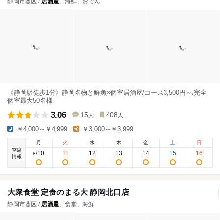
静岡市葵区 /
居酒屋
、海鮮、おでん
《静岡駅徒歩1分》静岡名物と鮮魚×個室居酒屋/コース3,500円～/完全
個室最大50名様
3.06
15
408
人
人
￥4,000～￥4,999
￥3,000～￥3,999
月
火
水
木
金
土
日
空席
10
11
12
13
14
15
16
8
/
情報
大衆食堂 定食のまる大 静岡北口店
静岡市葵区 /
居酒屋
、食堂、海鮮