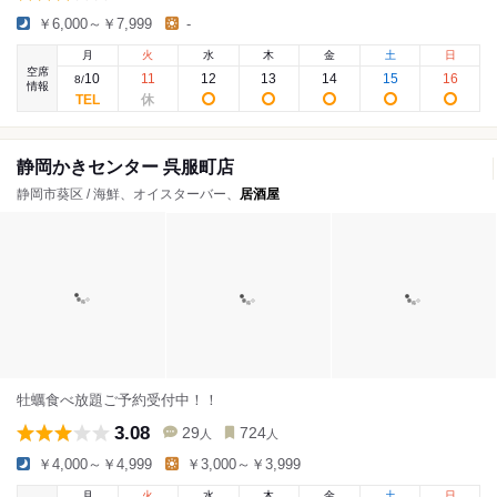
￥6,000～￥7,999
-
月
火
水
木
金
土
日
空席
10
11
12
13
14
15
16
8
/
情報
静岡かきセンター 呉服町店
静岡市葵区 / 海鮮、オイスターバー、
居酒屋
牡蠣食べ放題ご予約受付中！！
3.08
29
724
人
人
￥4,000～￥4,999
￥3,000～￥3,999
月
火
水
木
金
土
日