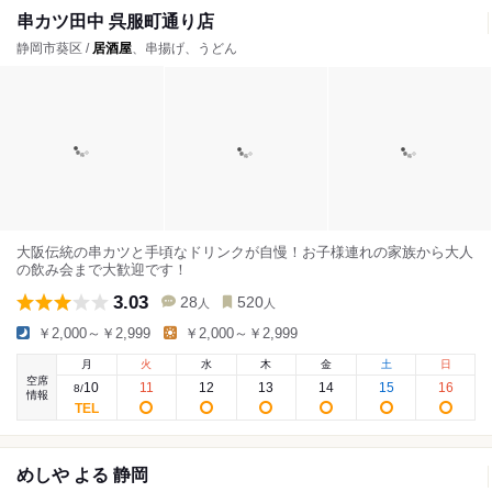
串カツ田中 呉服町通り店
静岡市葵区 /
居酒屋
、串揚げ、うどん
大阪伝統の串カツと手頃なドリンクが自慢！お子様連れの家族から大人
の飲み会まで大歓迎です！
3.03
28
520
人
人
￥2,000～￥2,999
￥2,000～￥2,999
月
火
水
木
金
土
日
空席
10
11
12
13
14
15
16
8
/
情報
めしや よる 静岡