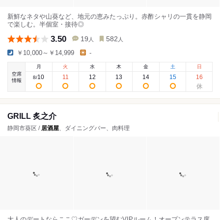
新鮮なネタや山葵など、地元の恵みたっぷり。赤酢シャリの一貫を静岡
で楽しむ。半個室・接待◎
3.50
19
582
人
人
￥10,000～￥14,999
-
月
火
水
木
金
土
日
空席
10
11
12
13
14
15
16
8
/
情報
GRILL 炙之介
静岡市葵区 /
居酒屋
、ダイニングバー、肉料理
大人のデートならここ♡ガーデンを望むVIPルーム！オープンテラス席