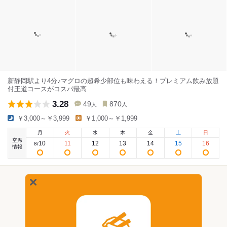
新静岡駅より4分♪マグロの超希少部位も味わえる！プレミアム飲み放題
付王道コースがコスパ最高
3.28
49
870
人
人
￥3,000～￥3,999
￥1,000～￥1,999
月
火
水
木
金
土
日
空席
10
11
12
13
14
15
16
8
/
情報