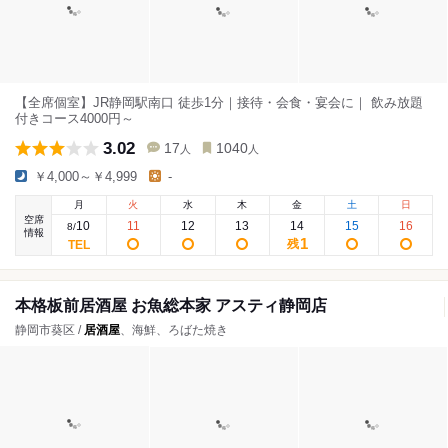
【全席個室】JR静岡駅南口 徒歩1分｜接待・会食・宴会に｜ 飲み放題
付きコース4000円～
3.02
17
1040
人
人
￥4,000～￥4,999
-
月
火
水
木
金
土
日
空席
10
11
12
13
14
15
16
8
/
情報
1
残
本格板前居酒屋 お魚総本家 アスティ静岡店
静岡市葵区 /
居酒屋
、海鮮、ろばた焼き