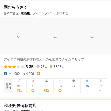
岡むらうさく
静岡市葵区 /
居酒屋
、ダイニングバー、創作料理
アイデア満載の創作料理大人の竜宮城でタイムスリップ
3.35
78
3325
人
人
￥4,000～￥4,999
-
月
火
水
木
金
土
日
空席
10
11
12
13
14
15
16
8
/
情報
1
残
和咲美 静岡駅前店