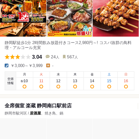
静岡駅徒歩1分 2時間飲み放題付きコース2,980円～! コスパ抜群の鳥料
理・アルコール充実
3.04
24
567
人
人
￥3,000～￥3,999
-
月
火
水
木
金
土
日
空席
10
11
12
13
14
15
16
8
/
情報
全席個室 楽蔵 静岡南口駅前店
静岡市駿河区 /
居酒屋
、焼き鳥、鍋