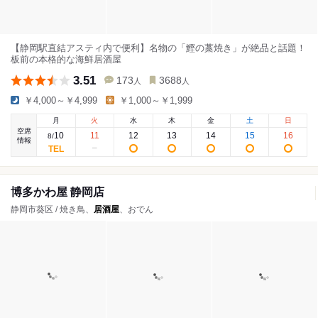
【静岡駅直結アスティ内で便利】名物の「鰹の藁焼き」が絶品と話題！
板前の本格的な海鮮居酒屋
3.51
173
3688
人
人
￥4,000～￥4,999
￥1,000～￥1,999
月
火
水
木
金
土
日
空席
10
11
12
13
14
15
16
8
/
情報
博多かわ屋 静岡店
静岡市葵区 / 焼き鳥、
居酒屋
、おでん