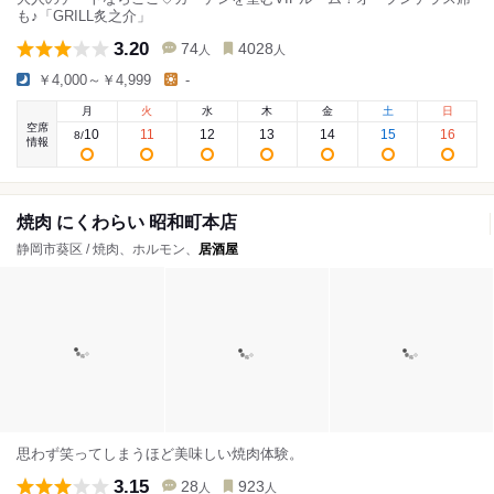
も♪「GRILL炙之介」
3.20
74
4028
人
人
￥4,000～￥4,999
-
月
火
水
木
金
土
日
空席
10
11
12
13
14
15
16
8
/
情報
焼肉 にくわらい 昭和町本店
静岡市葵区 / 焼肉、ホルモン、
居酒屋
思わず笑ってしまうほど美味しい焼肉体験。
3.15
28
923
人
人