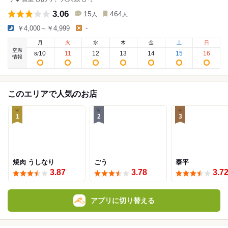
3.06
15
464
人
人
￥4,000～￥4,999
-
月
火
水
木
金
土
日
空席
10
11
12
13
14
15
16
8
/
情報
このエリアで人気のお店
1
2
3
焼肉 うしなり
ごう
泰平
3.87
3.78
3.7
アプリに切り替える