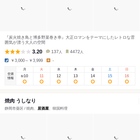
『炭火焼き鳥と博多野菜巻き串』大正ロマンをテーマにしたレトロな雰
囲気が漂う大人の空間
3.20
137
4472
人
人
￥3,000～￥3,999
-
月
火
水
木
金
土
日
空席
10
11
12
13
14
15
16
8
/
情報
焼肉 うしなり
静岡市葵区 / 焼肉、
居酒屋
、韓国料理