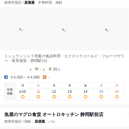
静岡市葵区 /
居酒屋
、中華料理、海鮮
ミシュランシェフ考案の逸品料理・エクストラコールド・フルーツサワ
ー・夜景個室・静岡駅1分
-
-
28
人
人
￥4,000～￥4,999
-
月
火
水
木
金
土
日
空席
10
11
12
13
14
15
16
8
/
情報
魚屋のマグロ食堂 オートロキッチン 静岡駅前店
静岡市葵区 / 海鮮、
居酒屋
、バル