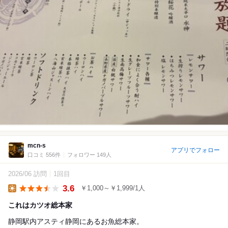
mcn-s
アプリでフォロー
口コミ 556件
フォロワー 149人
2026/06 訪問
1回目
3.6
￥1,000～￥1,999/1人
Lunch
これはカツオ総本家
静岡駅内アスティ静岡にあるお魚総本家。