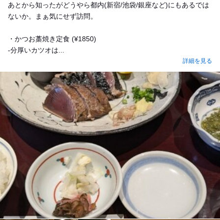
あとから知ったがどうやら都内(新宿/池袋/銀座など)にもあるでは
ないか。まぁ気にせず訪問。
・かつお藁焼き定食 (¥1850)
-分厚いカツオは...
詳細を見る