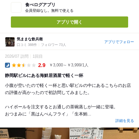
食べログアプリ
会員登録なし。無料で使える
アプリで開く
気ままな飲兵衛
アプリでフォロー
口コミ 388件
フォロワー 73人
2026/07 訪問
1回目
2.9
￥3,000～￥3,999/1人
Dinner
静岡駅ビルにある海鮮居酒屋で軽く一杯
小腹が空いたので軽く一杯と思い駅ビルの中にあるこちらのお店
の評価が高かったので初訪問してみました。
ハイボールを注文するとお通しの茶碗蒸しが一緒に登場。
おつまみに「黒はんぺんフライ」「生本鮪...
詳細を見る