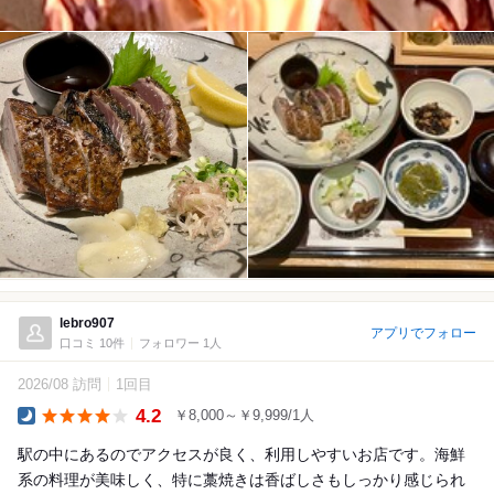
lebro907
アプリでフォロー
口コミ 10件
フォロワー 1人
2026/08 訪問
1回目
4.2
￥8,000～￥9,999/1人
Dinner
駅の中にあるのでアクセスが良く、利用しやすいお店です。海鮮
系の料理が美味しく、特に藁焼きは香ばしさもしっかり感じられ