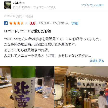
パルチャ
アプリでフォロー
口コミ 1379件
フォロワー 1332人
2026/06 訪問
1回目
3.6
￥5,000～￥5,999/1人
詳細
Dinner
ロバートデニーロが愛したお酒
YouTuberさんの飲み歩きを最近見てて、このお店行ってました。
こな静岡の駅店舗、沿線には無い飲み屋街です。
そしてこちらは藁焼きのお店、
入店してメニューを見ると「北雪」あるじゃないですか...
詳細を見る