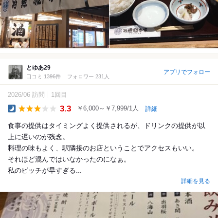
とゆあ29
アプリでフォロー
口コミ 1396件
フォロワー 231人
2026/06 訪問
1回目
3.3
￥6,000～￥7,999/1人
詳細
Dinner
食事の提供はタイミングよく提供されるが、ドリンクの提供が以
上に遅いのが残念。
料理の味もよく、駅隣接のお店ということでアクセスもいい。
それほど混んではいなかったのになぁ。
私のピッチが早すぎる...
詳細を見る