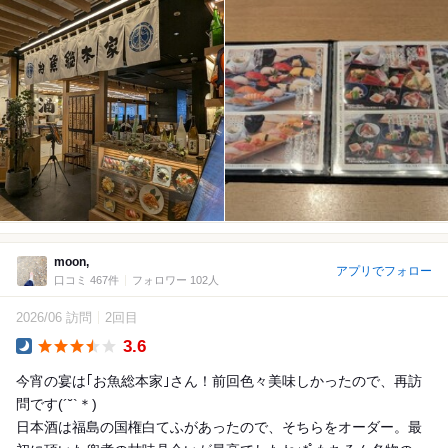
moon,
アプリでフォロー
口コミ 467件
フォロワー 102人
2026/06 訪問
2回目
3.6
Dinner
今宵の宴は｢お魚総本家｣さん！前回色々美味しかったので、再訪
問です(´˘`＊)
日本酒は福島の国権白てふがあったので、そちらをオーダー。最