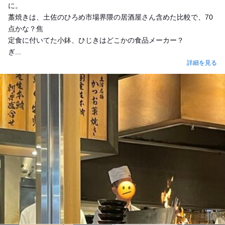
に。
藁焼きは、土佐のひろめ市場界隈の居酒屋さん含めた比較で、70
点かな？焦
定食に付いてた小鉢、ひじきはどこかの食品メーカー？
ぎ...
詳細を見る