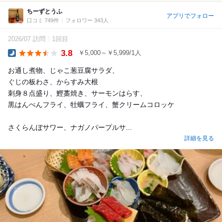
ちーずとうふ
アプリでフォロー
口コミ 749件
フォロワー 343人
2026/07 訪問
1回目
3.8
￥5,000～￥5,999/1人
Dinner
お通し煮物、じゃこ葱豆腐サラダ、
ぐじの板わさ、からすみ大根
刺身８点盛り、鰹藁焼き、サーモンはらす、
黒はんぺんフライ、牡蠣フライ、蟹クリームコロッケ
さくらんぼサワー、ナガノパープルサ...
詳細を見る