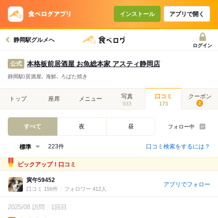
インストール
アプリで開く
静岡駅グルメへ
ログイン
本格板前居酒屋 お魚総本家 アスティ静岡店
公式
静岡駅/居酒屋､ 海鮮､ ろばた焼き
写真
口コミ
クーポン
トップ
座席
メニュー
933
173
2
すべて
夜
昼
フォロー中
口コミ検索をするには？
223件
ピックアップ！口コミ
寅午59452
アプリでフォロー
口コミ 156件
フォロワー 412人
2025/08 訪問
1回目