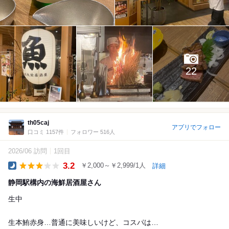
22
th05caj
アプリでフォロー
口コミ 1157件
フォロワー 516人
2026/06 訪問
1回目
3.2
￥2,000～￥2,999/1人
詳細
Dinner
静岡駅構内の海鮮居酒屋さん
生中
生本鮪赤身…普通に美味しいけど、コスパは…