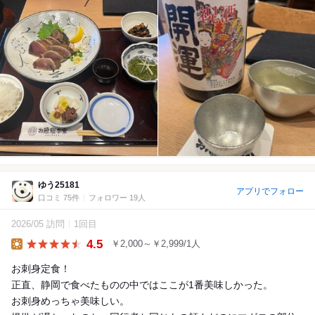
ゆう25181
アプリでフォロー
口コミ 75件
フォロワー 19人
2026/05 訪問
1回目
4.5
￥2,000～￥2,999/1人
Lunch
お刺身定食！
正直、静岡で食べたものの中ではここが1番美味しかった。
お刺身めっちゃ美味しい。