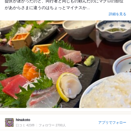
提供が遅かったのと、同行者と同じもの頼んだのにマグロの部位
があからさまに違うのはちょっとマイナスか...
詳細を見る
hinakoto
アプリでフォロー
口コミ 423件
フォロワー 2700人