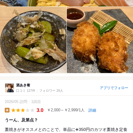
酒あき肴
アプリでフォロー
口コミ 127件
フォロワー 29人
2026/05 訪問
1回目
3.0
￥2,000～￥2,999/1人
詳細
Lunch
うーん、及第点？
藁焼きがオススメとのことで、単品に➕350円のカツオ藁焼き定食