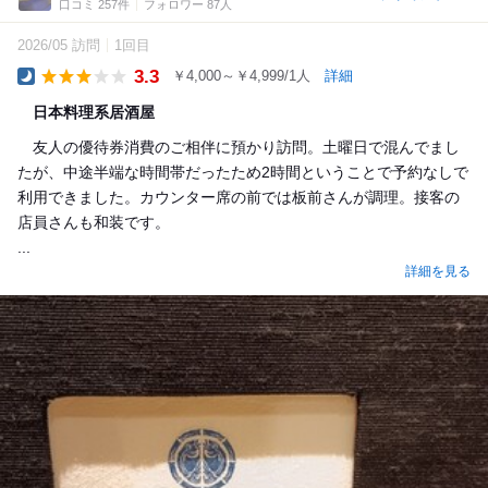
口コミ 257件
フォロワー 87人
2026/05 訪問
1回目
3.3
￥4,000～￥4,999/1人
詳細
Dinner
日本料理系居酒屋
友人の優待券消費のご相伴に預かり訪問。土曜日で混んでまし
たが、中途半端な時間帯だったため2時間ということで予約なしで
利用できました。カウンター席の前では板前さんが調理。接客の
店員さんも和装です。
...
詳細を見る