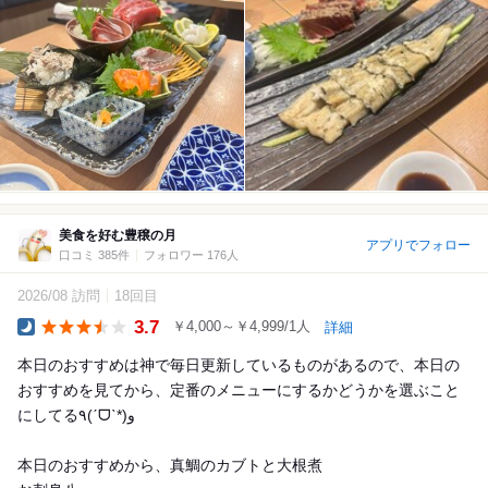
美食を好む豊穣の月
アプリでフォロー
口コミ 385件
フォロワー 176人
2026/08 訪問
18回目
3.7
￥4,000～￥4,999/1人
詳細
Dinner
本日のおすすめは神で毎日更新しているものがあるので、本日の
おすすめを見てから、定番のメニューにするかどうかを選ぶこと
にしてる٩(ˊᗜˋ*)و
本日のおすすめから、真鯛のカブトと大根煮