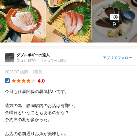
9
ダブルボギーの達人
アプリでフォロー
口コミ 157件
フォロワー 165人
2026/07 訪問
1回目
4.0
Dinner
今日も仕事関係の暑気払いです。
遠方の為、静岡駅内のお店は有難い。
金曜日ということもあるのかな？
予約席の札が多かった。
お店の名前通りお魚が美味しい。