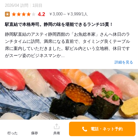
2026/04 訪問
1回目
4.2
￥3,000～￥3,999/1人
Lunch
駅直結で本格寿司。静岡の味を堪能できるランチ15貫！
静岡駅直結のアスティ静岡西館の「お魚総本家」さんへ休日のラ
ンチタイムに訪問。満席になる直前で、タイミング良くテーブル
席に案内していただきました。駅ビル内という立地柄、休日です
がスーツ姿のビジネスマンか...
詳細を見る
電話・ネット予約
行った
保存
共有