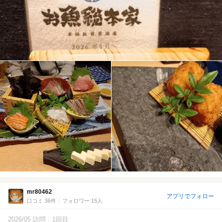
mr80462
アプリでフォロー
口コミ 36件
フォロワー 15人
2026/05 訪問
1回目