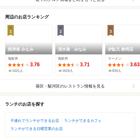
周辺のお店ランキング
1
2
3
焼津港 みなみ
清水港 みなみ
伊駄天 静岡店
海鮮丼
海鮮丼
ラーメン
3.76
3.71
3.63
1021人
1619人
834人
葵区・駿河区
のレストラン情報を見る
ランチのお店を探す
子連れでランチができるお店
ランチができるカフェ
ランチができる日曜営業のお店