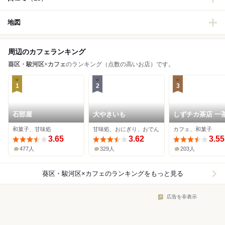
地図
周辺のカフェランキング
葵区・駿河区
×
カフェ
のランキング（点数の高いお店）です。
1
2
3
石部屋
大やきいも
しずチカ茶店 一
和菓子、甘味処
甘味処、おにぎり、おでん
カフェ、和菓子
3.65
3.62
3.55
477人
329人
203人
葵区・駿河区×カフェ
のランキングをもっと見る
広告を非表示