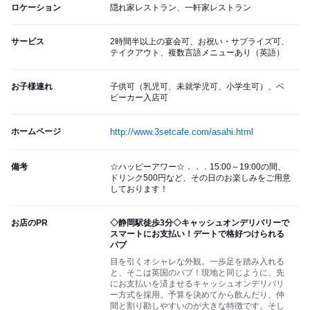
ロケーション
隠れ家レストラン、一軒家レストラン
サービス
2時間半以上の宴会可、お祝い・サプライズ可、
テイクアウト、複数言語メニューあり（英語）
お子様連れ
子供可（乳児可、未就学児可、小学生可）、ベ
ビーカー入店可
ホームページ
http://www.3setcafe.com/asahi.html
備考
☆ハッピーアワー☆．．．15:00～19:00の間、
ドリンク500円など、その日のお楽しみをご用意
しております！
お店のPR
◇静岡駅徒歩3分◇キャッシュオンデリバリーで
スマートにお支払い！デートで格好つけられる
パブ
目を引くオシャレな外観。一歩足を踏み入れる
と、そこは英国のパブ！現地と同じように、先
にお支払いを済ませるキャッシュオンデリバリ
ー方式を採用。予算を決めてから飲んだり、仲
間と割り勘しやすいのが大きな特徴です。そし