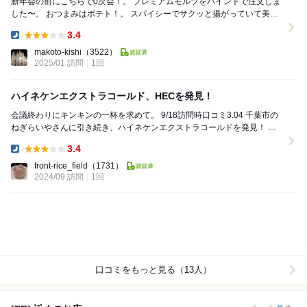
新年会の前にこちらで0次会！。 プレミアムモルツをパイントで注文しま
した〜。 おつまみはポテト！。 スパイシーでサクッと揚がっていて美味
しいです〜。 ビール進みます〜。 ...
3.4
Dinner:
makoto-kishi
（3522）
2025/01 訪問
1回
ハイネケンエクストラコールド、HECを発見！
会議終わりにキンキンの一杯を求めて。 9/18訪問時口コミ3.04 千葉市の
ねぎらいやさんに引き続き、ハイネケンエクストラコールドを発見！ 最
近、スーパードライのエクスト...
3.4
Dinner:
front-rice_field
（1731）
2024/09 訪問
1回
口コミをもっと見る（13人）