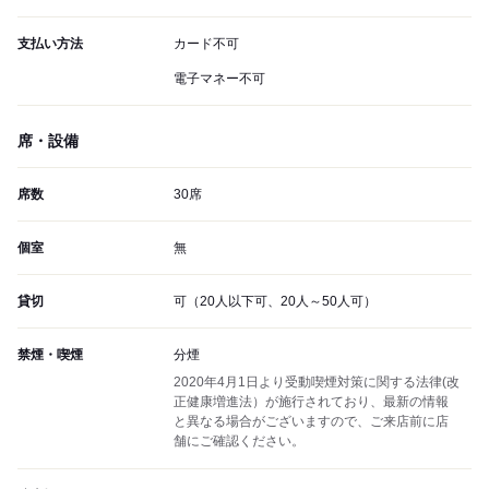
支払い方法
カード不可
電子マネー不可
席・設備
席数
30席
個室
無
貸切
可（20人以下可、20人～50人可）
禁煙・喫煙
分煙
2020年4月1日より受動喫煙対策に関する法律(改
正健康増進法）が施行されており、最新の情報
と異なる場合がございますので、ご来店前に店
舗にご確認ください。