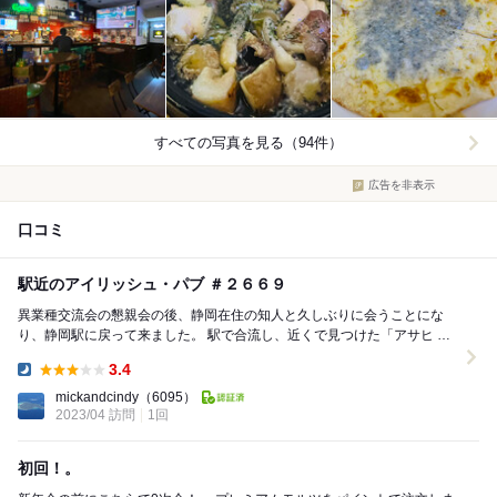
すべての写真を見る（94件）
広告を非表示
口コミ
駅近のアイリッシュ・パブ ＃２６６９
異業種交流会の懇親会の後、静岡在住の知人と久しぶりに会うことにな
り、静岡駅に戻って来ました。 駅で合流し、近くで見つけた「アサヒ コ
ーヒー＆パブリック」さんにお邪魔することに...
3.4
Dinner:
mickandcindy
（6095）
2023/04 訪問
1回
初回！。