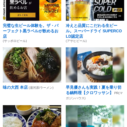
完璧な生ビール体験を。ザ・パ
冷えと品質にこだわる生ビー
ーフェクト黒ラベルが飲めるお
ル。スーパードライ SUPERCO
店
LD認定店
(サッポロビール)
(アサヒビール)
味の大西 本店
早見優さんも実践！夏を乗り切
(湯河原/ラーメン)
る鍋料理【クロワッサン】
PR(マ
ガジンハウス)