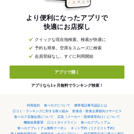
より便利になったアプリで
快適にお店探し
クイックな現在地検索。検索が快適に
予約も簡単。空席をスムーズに検索
会員登録なし。すぐに利用開始
アプリで開く
アプリなら1ヶ月無料でランキング検索！
利用規約
食べログについて
携帯電話番号認証とは
口コミ・ランキングに対する取り組み
飲食店・飲食企業様向けサービス
食べログ店舗会員について
広告（メーカー・団体様等向け）について
機能改善要望
口コミガイドライン
食べログプレミアム
食べログプレミアム無料クーポン
ネット予約（リクエスト予約）
個人情報保護方針
外部送信（オプトアウト）
特定商取引法に基づく表記