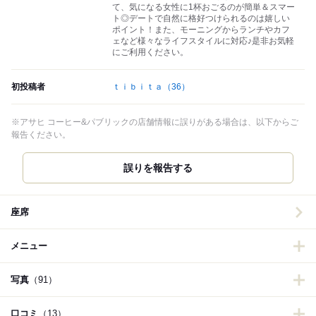
て、気になる女性に1杯おごるのが簡単＆スマー
ト◎デートで自然に格好つけられるのは嬉しい
ポイント！また、モーニングからランチやカフ
ェなど様々なライフスタイルに対応♪是非お気軽
にご利用ください。
初投稿者
ｔｉｂｉｔａ
（36）
※アサヒ コーヒー&パブリックの店舗情報に誤りがある場合は、以下からご
報告ください。
誤りを報告する
座席
メニュー
写真
（91）
口コミ
（13）