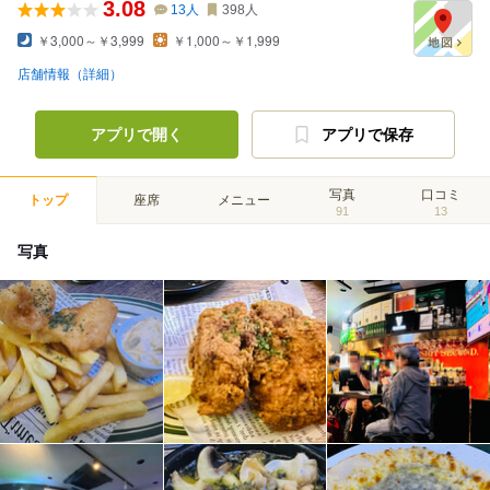
3.08
13
人
398
人
￥3,000～￥3,999
￥1,000～￥1,999
店舗情報（詳細）
アプリで開く
アプリで保存
写真
口コミ
トップ
座席
メニュー
91
13
写真