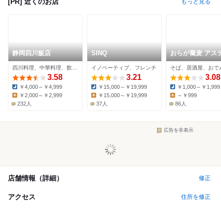
[PR] 近くのお店
もっと見る
静岡四川飯店
SINQ
おらが蕎麦 アス
静岡店
四川料理、中華料理、飲茶・点心
イノベーティブ、フレンチ
そば、居酒屋、おで
3.58
3.21
3.08
￥4,000～￥4,999
￥15,000～￥19,999
￥1,000～￥1,999
Dinner:
Dinner:
Dinner:
￥2,000～￥2,999
￥15,000～￥19,999
～￥999
Lunch:
Lunch:
Lunch:
232人
37人
86人
広告を非表示
店舗情報（詳細）
修正
アクセス
住所を修正