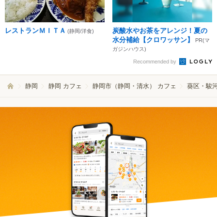
レストランＭＩＴＡ
炭酸水やお茶をアレンジ！夏の
(静岡/洋食)
水分補給【クロワッサン】
PR(マ
ガジンハウス)
Recommended by
静岡
静岡 カフェ
静岡市（静岡・清水） カフェ
葵区・駿河