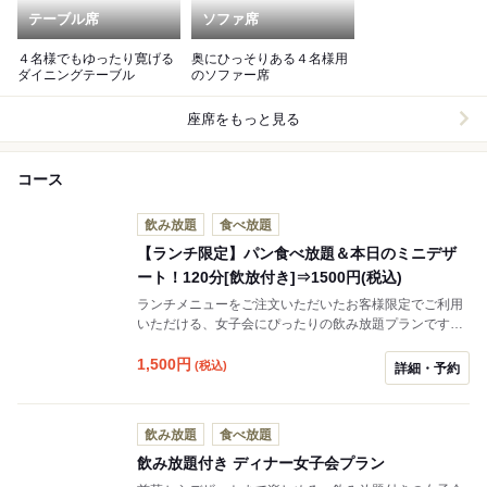
テーブル席
ソファ席
４名様でもゆったり寛げる
奥にひっそりある４名様用
ダイニングテーブル
のソファー席
座席をもっと見る
コース
飲み放題
食べ放題
【ランチ限定】パン食べ放題＆本日のミニデザ
ート！120分[飲放付き]⇒1500円(税込)
ランチメニューをご注文いただいたお客様限定でご利用
いただける、女子会にぴったりの飲み放題プランです。
お食事の後もゆっくり会話を楽しみながら、カフェドリ
ンクからアルコールまでお好みのドリンクを心ゆくまで
1,500
円
(税込)
詳細・予約
お楽しみいただけます。 お友達とのランチ会や、気軽な
集まりにおすすめのプランです。
飲み放題
食べ放題
飲み放題付き ディナー女子会プラン