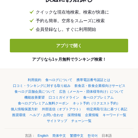
クイックな現在地検索。検索が快適に
予約も簡単。空席をスムーズに検索
会員登録なし。すぐに利用開始
アプリで開く
アプリなら1ヶ月無料でランキング検索！
利用規約
食べログについて
携帯電話番号認証とは
口コミ・ランキングに対する取り組み
飲食店・飲食企業様向けサービス
食べログ店舗会員について
広告（メーカー・団体様等向け）について
機能改善要望
口コミガイドライン
食べログプレミアム
食べログプレミアム無料クーポン
ネット予約（リクエスト予約）
個人情報保護方針
外部送信（オプトアウト）
特定商取引法に基づく表記
推奨環境
ヘルプ・お問い合わせ
採用情報
企業情報
キーワード一覧
サイトマップ
チェーン一覧
言語：
English
简体中文
繁體中文
한국어
日本語