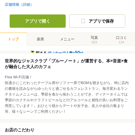
店舗情報（詳細）
アプリで開く
アプリで保存
写真
口コミ
トップ
座席
メニュー
553
124
50
貯まる
ディナーで人数×
pt
世界的なジャスクラブ「ブルーノート」が運営する、本×音楽×食
が融合した大人のカフェ
Free Wi-Fi完備！
快適さにこだわったテーブル席やソファー席でBGMを聴きながら、時に店内
の書籍を読みながらゆったりと過ごせるカフェレストラン。毎月変わるラン
チタイムメニューは、季節を食から味わうことができ、ディナータイムでは
季節のカクテルやクラフトビールなどのアルコールと相性の良いお料理をご
用意しています！。おひとり様からデートや女子会、友人や会社の集まり
等、様々なシーンでご利用ください！
お店のこだわり