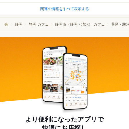
関連の情報をすべて表示する
静岡
静岡 カフェ
静岡市（静岡・清水） カフェ
葵区・駿河
より便利になったアプリで
快適にお店探し