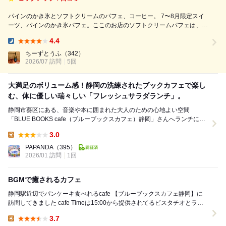
パインのかき氷とソフトクリームのパフェ、コーヒー。 7〜8月限定スイ
ーツ、パインのかき氷パフェ。ここのお店のソフトクリームパフェは、ミ
ルキーなソフトクリームが美味しくて、たっぷりなボリュームも魅力で、
4.4
限定メニューが変わる度に行きたくなってしまいます。 飲んだ後の〆パ
Dinner:
フェで。ソフトクリーム...
ちーずとうふ
（342）
2026/07 訪問
5回
大満足のボリューム感！静岡の洗練されたブックカフェで楽し
む、体に優しい瑞々しい「フレッシュサラダランチ」。
静岡市葵区にある、音楽や本に囲まれた大人のための心地よい空間
「BLUE BOOKS cafe（ブルーブックスカフェ）静岡」さんへランチに伺
いました。 今回は、日頃の野菜不足を美味...
3.0
Lunch:
PAPANDA
（395）
2026/01 訪問
1回
BGMで癒されるカフェ
静岡駅近辺でパンケーキ食べれるcafe 【ブルーブックスカフェ静岡】に
訪問してきました cafe Timeは15:00から提供されてるピスタチオとラズ
ベリーのパンケーキ...
3.7
Lunch: