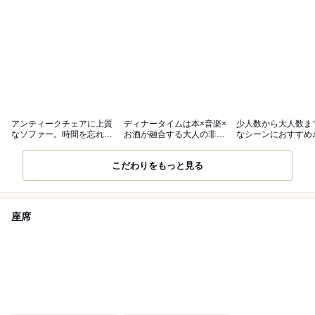
アンティークチェアに上質
ディナータイムは本×音楽×
少人数から大人数ま
なソファー。時間を忘れる
お酒が融合する大人の非日
なシーンにおすすめ
快適な空間
常空間♪
イズ演出可
こだわりをもっと見る
座席