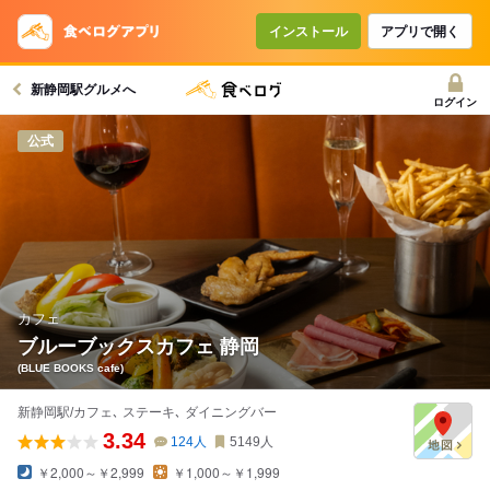
インストール
アプリで開く
新静岡駅グルメへ
ログイン
公式
カフェ
ブルーブックスカフェ 静岡
(BLUE BOOKS cafe)
新静岡駅/カフェ､ ステーキ､ ダイニングバー
3.34
124
人
5149
人
￥2,000～￥2,999
￥1,000～￥1,999