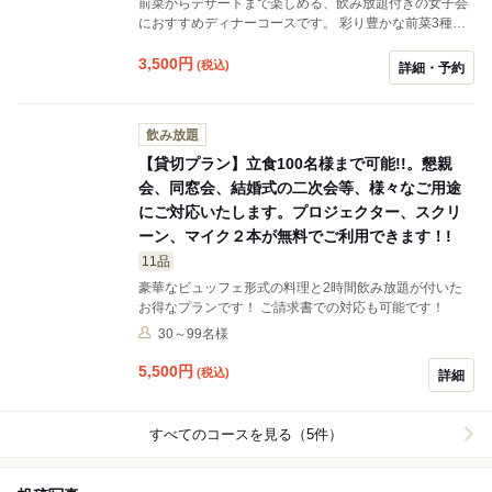
前菜からデザートまで楽しめる、飲み放題付きの女子会
におすすめディナーコースです。 彩り豊かな前菜3種盛
り合わせをはじめ、サラダ、パスタ、デザートまでバラ
ンスよくご用意。 飲み放題付きなので、会話を楽しみな
3,500
円
(税込)
詳細・予約
がらゆったりとしたディナータイムをお過ごしいただけ
ます。 友人同士のお集まりや、気軽な女子会にぜひご利
用ください。 コース内容
飲み放題
【貸切プラン】立食100名様まで可能!!。懇親
会、同窓会、結婚式の二次会等、様々なご用途
にご対応いたします。プロジェクター、スクリ
ーン、マイク２本が無料でご利用できます！!
11品
豪華なビュッフェ形式の料理と2時間飲み放題が付いた
お得なプランです！ ご請求書での対応も可能です！
30～99名様
5,500
円
(税込)
詳細
すべてのコースを見る（5件）