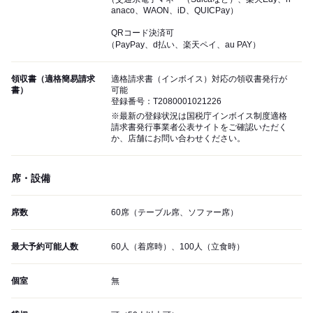
anaco、WAON、iD、QUICPay）
QRコード決済可
（PayPay、d払い、楽天ペイ、au PAY）
領収書（適格簡易請求
適格請求書（インボイス）対応の領収書発行が
書）
可能
登録番号：T2080001021226
※最新の登録状況は国税庁インボイス制度適格
請求書発行事業者公表サイトをご確認いただく
か、店舗にお問い合わせください。
席・設備
席数
60席（テーブル席、ソファー席）
最大予約可能人数
60人（着席時）、100人（立食時）
個室
無