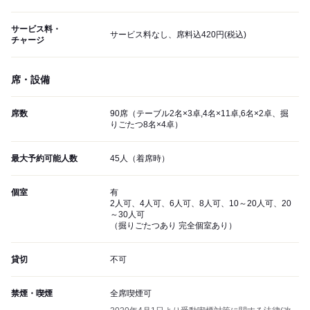
サービス料・
サービス料なし、席料込420円(税込)
チャージ
席・設備
席数
90席（テーブル2名×3卓,4名×11卓,6名×2卓、掘
りごたつ8名×4卓）
最大予約可能人数
45人（着席時）
個室
有
2人可、4人可、6人可、8人可、10～20人可、20
～30人可
（掘りごたつあり 完全個室あり）
貸切
不可
禁煙・喫煙
全席喫煙可