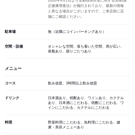
2020年4月1日より受動喫煙対策に関する法律(改
正健康増進法）が施行されており、最新の情報
と異なる場合がございますので、ご来店前に店
舗にご確認ください。
駐車場
無（近隣にコインパーキングあり）
空間・設備
オシャレな空間、落ち着いた空間、席が広い、
座敷あり、掘りごたつあり
メニュー
コース
飲み放題、3時間以上飲み放題
ドリンク
日本酒あり、焼酎あり、ワインあり、カクテル
あり、日本酒にこだわる、焼酎にこだわる、ワ
インにこだわる、カクテルにこだわる
料理
野菜料理にこだわる、魚料理にこだわる、健
康・美容メニューあり