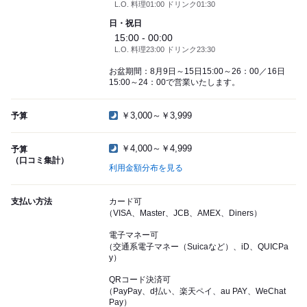
L.O. 料理01:00 ドリンク01:30
日・祝日
15:00 - 00:00
L.O. 料理23:00 ドリンク23:30
お盆期間：8月9日～15日15:00～26：00／16日
15:00～24：00で営業いたします。
￥3,000～￥3,999
予算
￥4,000～￥4,999
予算
（口コミ集計）
利用金額分布を見る
支払い方法
カード可
（VISA、Master、JCB、AMEX、Diners）
電子マネー可
（交通系電子マネー（Suicaなど）、iD、QUICPa
y）
QRコード決済可
（PayPay、d払い、楽天ペイ、au PAY、WeChat
Pay）