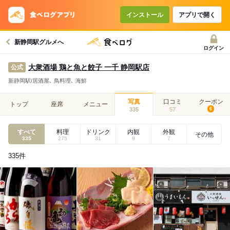
インストール
アプリで開く
新静岡駅グルメへ
ログイン
大衆酒場 鶏と魚と餃子 一千 静岡駅店
公式
新静岡駅/居酒屋､ 鳥料理､ 海鮮
写真
口コミ
クーポン
トップ
座席
メニュー
335
57
6
すべて
料理
ドリンク
内観
外観
その他
335
275
31
9
7
335
件