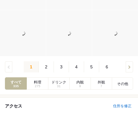
1
2
3
4
5
6
すべて
料理
ドリンク
内観
外観
その他
335
275
31
9
7
アクセス
住所を修正