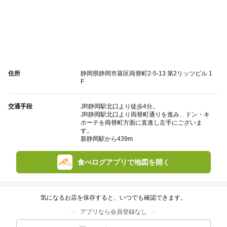
住所
静岡県静岡市葵区両替町2-5-13 第2リッツビル 1
F
交通手段
JR静岡駅北口より徒歩4分。
JR静岡駅北口より両替町通りを進み、ドン・キ
ホーテを両替町方面に直進し左手にございま
す。
新静岡駅から439m
食べログアプリで地図を開く
気になるお店を保存すると、いつでも確認できます。
アプリなら会員登録なし