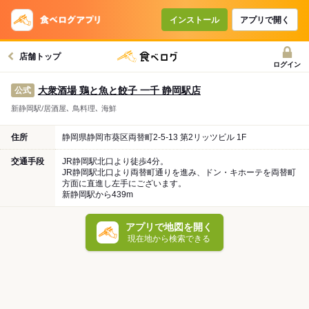
インストール
アプリで開く
店舗トップ
ログイン
大衆酒場 鶏と魚と餃子 一千 静岡駅店
公式
新静岡駅/居酒屋､ 鳥料理､ 海鮮
住所
静岡県静岡市葵区両替町2-5-13 第2リッツビル 1F
交通手段
JR静岡駅北口より徒歩4分。
JR静岡駅北口より両替町通りを進み、ドン・キホーテを両替町
方面に直進し左手にございます。
新静岡駅から439m
アプリで地図を開く
現在地から検索できる