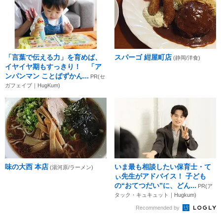
「言葉で伝える力」を育めば、
スパーゴ 紺屋町店
(静岡/洋食)
イヤイヤ期もすっきり！ 「ア
ンパンマン ことばずかん...
PR(セ
ガフェイブ｜HugKum)
味の大西 本店
いま最も相談したい保育士・て
(湯河原/ラーメン)
ぃ先生がアドバイス！ 子ども
の“おてつだい”に、どん...
PR(ア
タック・キュキュット｜Hugkum)
Recommended by