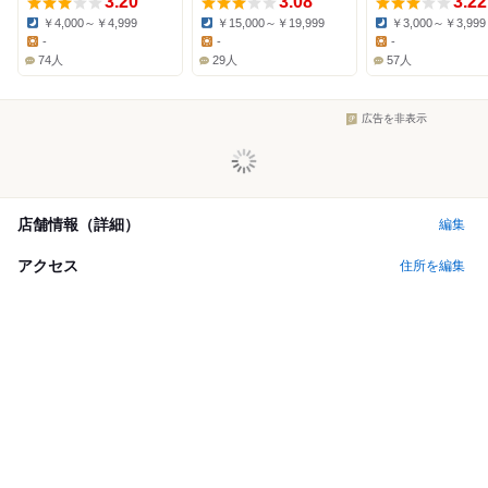
3.20
3.08
3.22
￥4,000～￥4,999
￥15,000～￥19,999
￥3,000～￥3,999
Dinner:
Dinner:
Dinner:
-
-
-
Lunch:
Lunch:
Lunch:
74人
29人
57人
広告を非表示
店舗情報（詳細）
編集
アクセス
住所を編集