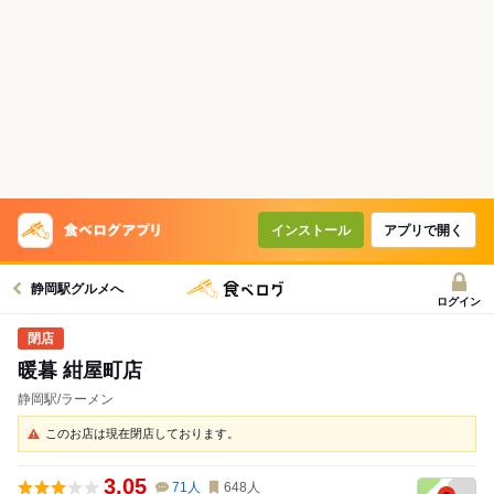
インストール
アプリで開く
静岡駅グルメへ
ログイン
暖暮 紺屋町店
静岡駅/ラーメン
このお店は現在閉店しております。
3.05
71
人
648
人