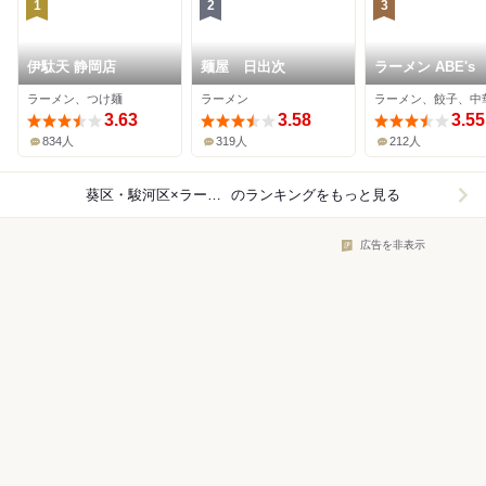
1
2
3
伊駄天 静岡店
麺屋 日出次
ラーメン ABE's
ラーメン、つけ麺
ラーメン
ラーメン、餃子、中
3.63
3.58
3.55
834人
319人
212人
葵区・駿河区×ラーメン
のランキングをもっと見る
広告を非表示