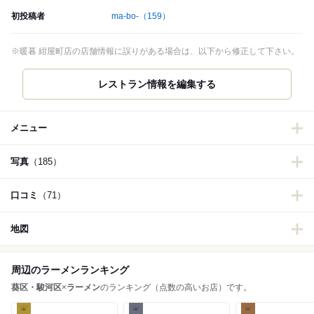
初投稿者
ma-bo-
（159）
※暖暮 紺屋町店の店舗情報に誤りがある場合は、以下から修正して下さい。
レストラン情報を編集する
メニュー
写真
（185）
口コミ
（71）
地図
周辺のラーメンランキング
葵区・駿河区
×
ラーメン
のランキング（点数の高いお店）です。