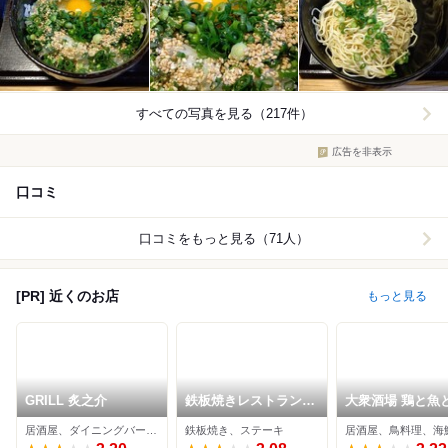
すべての写真を見る（217件）
広告を非表示
口コミ
口コミをもっと見る（71人）
[PR] 近くのお店
もっと見る
GRILL 炙之介
鉄板焼きレストラン
大衆酒場 鶏と魚
ドン・岩﨑
子 一千 静岡駅店
居酒屋、ダイニングバー、肉料理
鉄板焼き、ステーキ
居酒屋、鳥料理、海