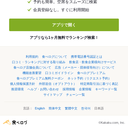
予約も簡単。空席をスムーズに検索
会員登録なし。すぐに利用開始
アプリで開く
アプリなら1ヶ月無料でランキング検索！
利用規約
食べログについて
携帯電話番号認証とは
口コミ・ランキングに対する取り組み
飲食店・飲食企業様向けサービス
食べログ店舗会員について
広告（メーカー・団体様等向け）について
機能改善要望
口コミガイドライン
食べログプレミアム
食べログプレミアム無料クーポン
ネット予約（リクエスト予約）
個人情報保護方針
外部送信（オプトアウト）
特定商取引法に基づく表記
推奨環境
ヘルプ・お問い合わせ
採用情報
企業情報
キーワード一覧
サイトマップ
チェーン一覧
言語：
English
简体中文
繁體中文
한국어
日本語
©Kakaku.com, Inc.