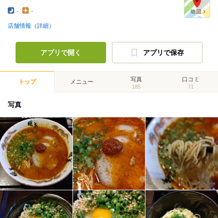
-
-
店舗情報（詳細）
アプリで開く
アプリで保存
写真
口コミ
トップ
メニュー
185
71
写真