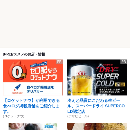
[PR]おススメのお店・情報
PR
PR
【ロケットナウ】が利用できる
冷えと品質にこだわる生ビー
食べログ掲載店舗をご紹介しま
ル。スーパードライ SUPERCO
す。
LD認定店
(ロケットナウ)
(アサヒビール)