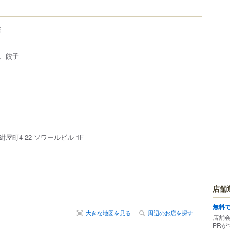
店
、餃子
紺屋町
4-22
ソワールビル 1F
店舗
無料
大きな地図を見る
周辺のお店を探す
店舗
PRが