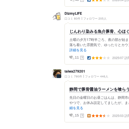
DizmyLIFE
口コミ 80件
フォロワー 205人
じんわり染みる魚介豚骨、心ほ
土曜の夕方17時半ごろ、夜の部が始
落ち着いた雰囲気で、ゆったりとカウン
詳細を見る
2025/07 訪
？
11
taiwa279201
口コミ 790件
フォロワー 446人
静岡で豚骨醤油ラーメンを喰ら
先日の金曜日のお昼ごはんは、静岡市
やつで、お休み設定してましたが、まさ
細を見る
2025/03 訪
？
15