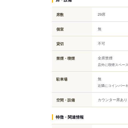
29席
席数
無
個室
不可
貸切
全席禁煙
禁煙・喫煙
店外に喫煙スペー
無
駐車場
近隣にコインパー
カウンター席あり
空間・設備
特徴・関連情報