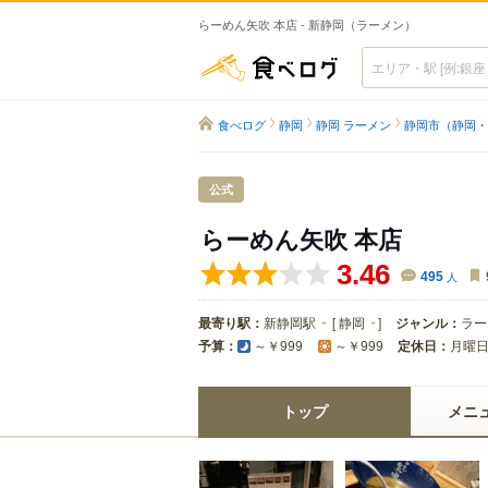
らーめん矢吹 本店 - 新静岡（ラーメン）
食べログ
食べログ
静岡
静岡 ラーメン
静岡市（静岡・
公式
らーめん矢吹 本店
3.46
495
人
最寄り駅：
新静岡駅
[
静岡
]
ジャンル：
ラー
予算：
定休日：
月曜
～￥999
～￥999
トップ
メニ