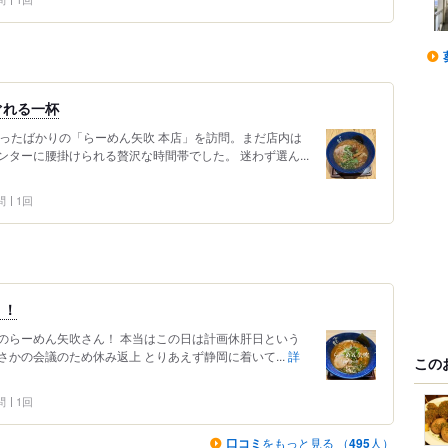
ぐれる一杯
まったばかりの「らーめん矢吹 本店」を訪問。まだ店内は
ターに腰掛けられる贅沢な時間帯でした。 迷わず選ん...
問
1回
う！
のらーめん矢吹さん！ 本当はこの日は計画休肝日という
かの会議のため休み返上 とりあえず静岡に着いて...
詳
この
問
1回
口コミ
をもっと見る （
495
人）