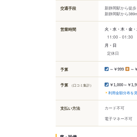
新静岡駅から徒歩
交通手段
新静岡駅から389
火・水・木・金・
営業時間
11:00 - 01:30
月・日
定休日
予算
～￥999
～￥
予算
（口コミ集計）
￥1,000～￥1,9
利用金額分布を
カード不可
支払い方法
電子マネー不可
席・設備