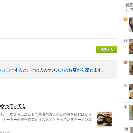
葵区
お店
1
2
投稿する
3
フォローすると、その人のオススメのお店から探せます。
4
わかっていても
5
り、一次会も二次会も同業者の方との話や酒を飲むばかり
、メーカーの担当営業がオススメと言っているラーメン屋
問
1回