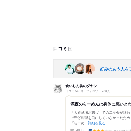
口コミ
？
好みのあう人を
食いしん坊のダヤン
口コミ 540件
フォロワー 708人
深夜のらーめんは身体に悪いと
「大衆酒場お志づ」での二次会が終わ
で殆ど料理を口にしていなかったため
「らーめ...
詳細を見る
2026/04 訪
？
48