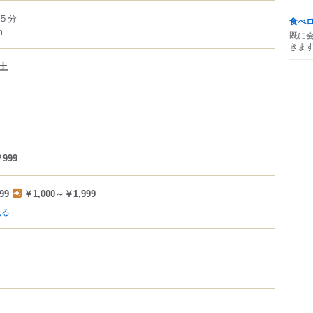
５分
食べ
m
既に
きま
土
999
99
￥1,000～￥1,999
見る