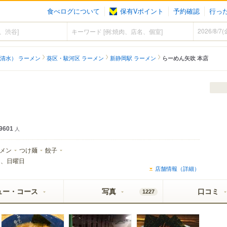
食べログについて
保有Vポイント
予約確認
行っ
清水） ラーメン
葵区・駿河区 ラーメン
新静岡駅 ラーメン
らーめん矢吹 本店
9601
人
メン
つけ麺
餃子
日、日曜日
店舗情報（詳細）
ュー・コース
写真
口コミ
1227