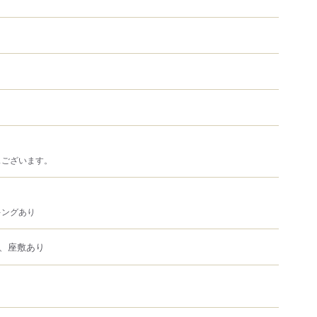
スございます。
キングあり
、座敷あり