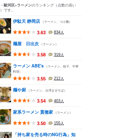
・駿河区×ラーメン
のランキング
（点数の高い
）
です。
伊駄天 静岡店
（ラーメン、つけ麺）
3.63
834
人
麺屋 日出次
（ラーメン）
3.58
319
人
ラーメン ABE's
（ラーメン、餃子、中華
料理）
3.55
212
人
麺や厨
（ラーメン、台湾まぜそば）
3.54
403
人
家系ラーメン 貫徹家
（ラーメン）
3.50
155
人
「持ち家を売る時のNG行為」知