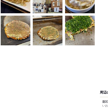
周辺
葵区
いお