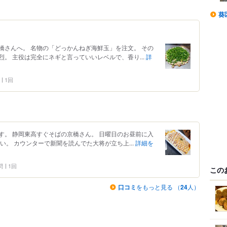
葵
橋さんへ。 名物の「どっかんねぎ海鮮玉」を注文。 その
。 主役は完全にネギと言っていいレベルで、香り...
詳
1回
す。 静岡東高すぐそばの京橋さん。 日曜日のお昼前に入
い。 カウンターで新聞を読んでた大将が立ち上...
詳細を
問
1回
この
口コミ
をもっと見る （
24
人）