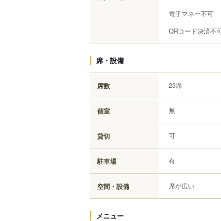
電子マネー不可
QRコード決済不
席・設備
23席
席数
無
個室
可
貸切
有
駐車場
席が広い
空間・設備
メニュー