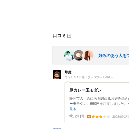
口コミ
？
好みのあう人を
華虎一
口コミ 3,911件
フォロワー 1,099人
豚カレー玉モダン
静岡市の川合にある関西風お好み焼き
ー玉モダン、990円を注文しました。 
見る
2023/09 訪
？
24