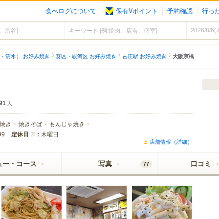
食べログについて
保有Vポイント
予約確認
行っ
・清水） お好み焼き
葵区・駿河区 お好み焼き
古庄駅 お好み焼き
大阪京橋
91
人
焼き
焼きそば
もんじゃ焼き
定休日
：
木曜日
99
店舗情報（詳細）
ュー・コース
写真
口コミ
77