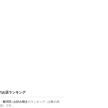
のお店ランキング
・駿河区×お好み焼き
のランキング
（点数の高
店）
です。