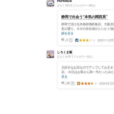
PAPANDA
口コミ 521件
フォロワー 385人
静岡で出会う“本気の関西系”
静岡で頂ける本格粉物鉄板店、大阪京
名の通り、ネギの存在感がとにかく強烈
細を見る
2022/11 訪問
？
3
しろくま飯
口コミ 51件
フォロワー 22人
大好きなお店なのでアップしておきま
店。 今日はお客さん第一号だったみた
見る
2024/03 訪
？
10