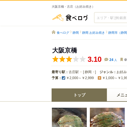
大阪京橋 - 古庄（お好み焼き）
食べログ
食べログ
静岡
静岡 お好み焼き
静岡市（静岡
大阪京橋
3.10
24
人
6
最寄り駅：
古庄駅
[
静岡
]
ジャンル：
お好み
予算：
￥2,000～￥2,999
￥1,000～￥1,9
トップ
メニ