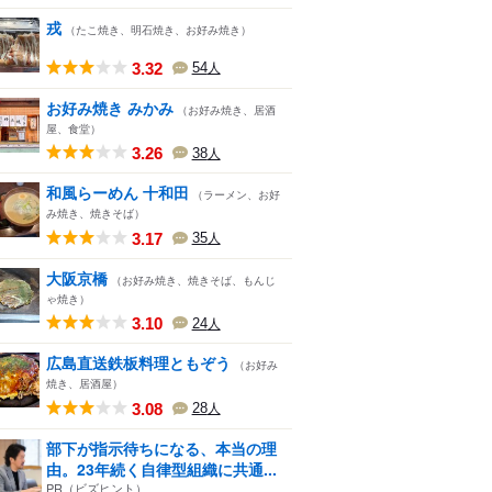
戎
（たこ焼き、明石焼き、お好み焼き）
3.32
54
人
お好み焼き みかみ
（お好み焼き、居酒
屋、食堂）
3.26
38
人
和風らーめん 十和田
（ラーメン、お好
み焼き、焼きそば）
3.17
35
人
大阪京橋
（お好み焼き、焼きそば、もんじ
ゃ焼き）
3.10
24
人
広島直送鉄板料理ともぞう
（お好み
焼き、居酒屋）
3.08
28
人
部下が指示待ちになる、本当の理
由。23年続く自律型組織に共通...
PR（ビズヒント）