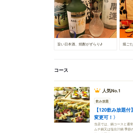
旨い日本酒、焼酎がずらり♪
堀ご
コース
人気No.1
飲み放題
【120飲み放題付】
変更可！〉
当店では、鍋コースと通常
ムチ鍋又は塩出汁鍋 季節