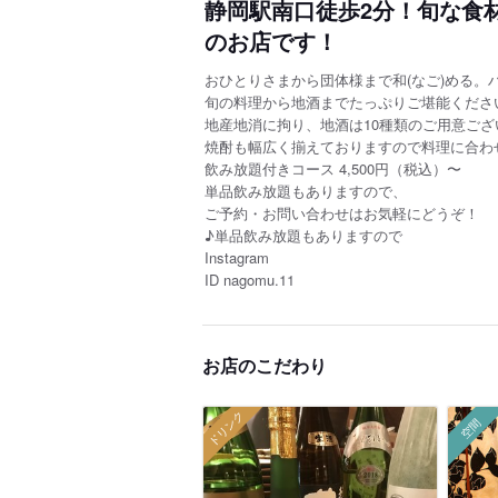
静岡駅南口徒歩2分！旬な食
のお店です！
おひとりさまから団体様まで和(なご)める。ハ
旬の料理から地酒までたっぷりご堪能くださ
地産地消に拘り、地酒は10種類のご用意ござ
焼酎も幅広く揃えておりますので料理に合わ
飲み放題付きコース 4,500円（税込）〜
単品飲み放題もありますので、
ご予約・お問い合わせはお気軽にどうぞ！
♪単品飲み放題もありますので
Instagram
ID nagomu
.11
お店のこだわり
ドリンク
空間