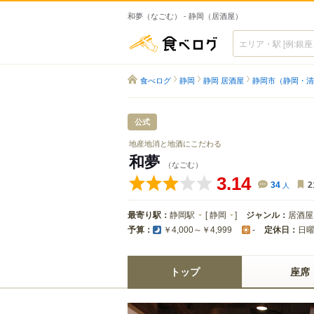
和夢（なごむ） - 静岡（居酒屋）
食べログ
食べログ
静岡
静岡 居酒屋
静岡市（静岡・清
公式
地産地消と地酒にこだわる
和夢
（なごむ）
3.14
34
人
2
最寄り駅：
静岡駅
[
静岡
]
ジャンル：
居酒屋
予算：
定休日：
日
￥4,000～￥4,999
-
トップ
座席