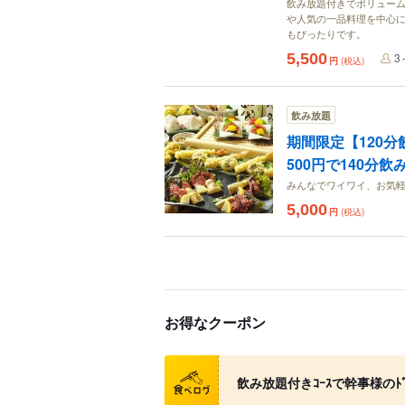
飲み放題付きでボリューム
や人気の一品料理を中心に
もぴったりです。
5,500
3
円
(税込)
飲み放題
期間限定【120分
500円で140分
みんなでワイワイ、お気軽
5,000
円
(税込)
お得なクーポン
クーポン
飲み放題付きｺｰｽで幹事様のﾄﾞﾘﾝ