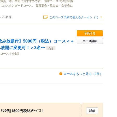
満点。寒い季節におすすめです。 通常コース 旬のお刺身
したスタンダードコース。 各種宴会・飲み会・女子会に
～20名様
このコース予約で使えるクーポン（1）
予約する
飲み放題付】5000円（税込）コース＜＋
コース詳細
飲み放題に変更可！＞3名〜
6品
コース！全6品
コース
をもっと見る（2件）
ｸ代(1500円税込)ｻｰﾋﾞｽ！
詳細