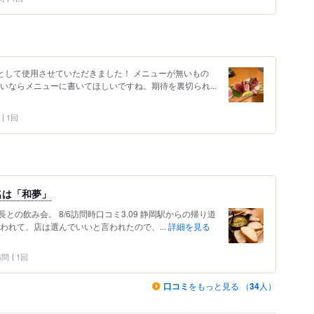
として使用させていただきました！ メニューが無いもの
いならメニューに書いてほしいですね。期待を裏切られ...
1回
名は「和夢」
の飲み会。 8/6訪問時口コミ3.09 静岡駅からの帰り道
われて、店は選んでいいと言われたので、...
詳細を見る
 訪問
1回
口コミ
をもっと見る （
34
人）