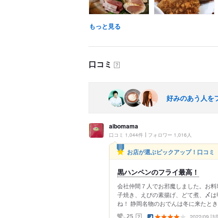
もっと見る
口コミ
？
好みのあう人を
aibomama
口コミ 1,044件
フォロワー 1,016人
お店が選ぶピックアップ！口コミ
黒ハンペンのフライ最高！
会社仲間７人でお邪魔しました。お料
子焼き、えびの素揚げ、どて煮、〆は
ね！ 静岡名物のおでんは冬に来たと
2022/09 訪
？
25