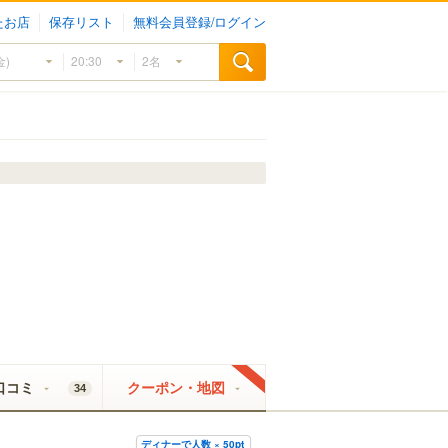
たお店
保存リスト
無料会員登録/ログイン
口コミ
クーポン・地図
34
ディナーで人数 × 50pt