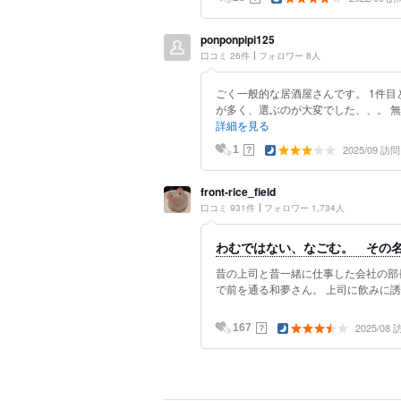
ponponpipi125
口コミ 26件
フォロワー 8人
ごく一般的な居酒屋さんです。 1件目
が多く、選ぶのが大変でした、、。 無
詳細を見る
2025/09 訪問
？
1
front-rice_field
口コミ 931件
フォロワー 1,734人
わむではない、なごむ。 その
昔の上司と昔一緒に仕事した会社の部長と
で前を通る和夢さん。 上司に飲みに誘
2025/08
？
167