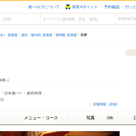
食べログについて
保有Vポイント
予約確認
行っ
水） 居酒屋
葵区・駿河区 居酒屋
静岡駅 居酒屋
和夢
145
人
日本酒バー
創作料理
曜日
店舗情報（詳細）
メニュー・コース
写真
199