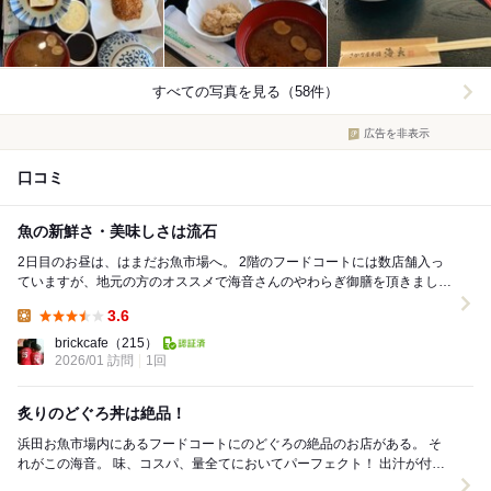
すべての写真を見る（58件）
広告を非表示
口コミ
魚の新鮮さ・美味しさは流石
2日目のお昼は、はまだお魚市場へ。 2階のフードコートには数店舗入っ
ていますが、地元の方のオススメで海音さんのやわらぎ御膳を頂きまし
た。 まず目を引いたのが刺身で、ヨコ...
3.6
Lunch:
brickcafe
（215）
2026/01 訪問
1回
炙りのどぐろ丼は絶品！
浜田お魚市場内にあるフードコートにのどぐろの絶品のお店がある。 そ
れがこの海音。 味、コスパ、量全てにおいてパーフェクト！ 出汁が付い
てきて、少し残したのどぐろ丼にか...