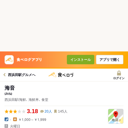
インストール
アプリで開く
西浜田駅グルメへ
ログイン
海音
(みね)
西浜田駅/海鮮､ 海鮮丼､ 食堂
3.18
20
人
145
人
-
￥1,000～￥1,999
火曜日