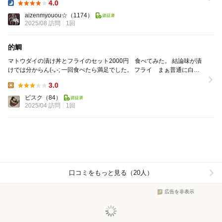
4.0
Dinner:
aizenmyouou☆
（1174）
2025/08 訪問
1回
的鯛
マトウダイの漬け丼とフライのセット2000円 食べてみた。 結論味が漬
けでは分からん(-｡-; 一回食べたら満足でした。 フライ まぁ普通に白身
魚のフライかな タルタル付けれ...
3.0
Lunch:
ビスク
（84）
2025/04 訪問
1回
口コミをもっと見る（20人）
広告を非表示