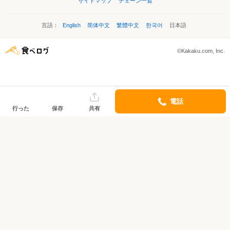
サイトマップ
チェーン一覧
言語：
English
简体中文
繁體中文
한국어
日本語
©Kakaku.com, Inc.
電話
行った
保存
共有