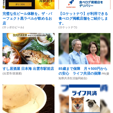
完璧な生ビール体験を。ザ・パ
【ロケットナウ】が利用できる
ーフェクト黒ラベルが飲めるお
食べログ掲載店舗をご紹介しま
店
す。
(サッポロビール)
(ロケットナウ)
すし居酒屋 日本海 出雲市駅前店
85歳まで保障 月々500円から
の安心 ライフ共済の保障
(出雲市/居酒屋)
PR(愛
知県共済生活協同組合)