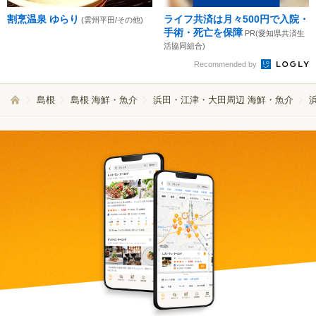
割烹温泉 ゆらり
ライフ共済は月々500円で入院・
(雲州平田/その他)
手術・死亡を保障
PR(愛知県共済生
活協同組合)
Recommended by
島根
島根 海鮮・魚介
浜田・江津・大田周辺 海鮮・魚介