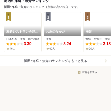
周辺の海鮮・魚介ランキング
浜田
×
海鮮・魚介
のランキング（点数の高いお店）です。
1
2
3
海鮮レストラン会津屋
お魚のなかだ
海音
八右衛門
日本料理、海鮮、郷土料理
海鮮
海鮮、海鮮丼、食堂
3.30
3.24
3.18
46人
40人
20人
浜田×海鮮・魚介
のランキングをもっと見る
広告を非表示