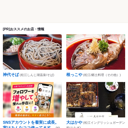
[PR]おススメのお店・情報
神代そば
根っこや
(松江しんじ湖温泉/そば)
(松江/郷土料理（その他）)
SNSアカウントを着実に成長。
大はかや
(松江イングリッシュガーデン
実はみんなココ使ってます。
前/うなぎ)
PR