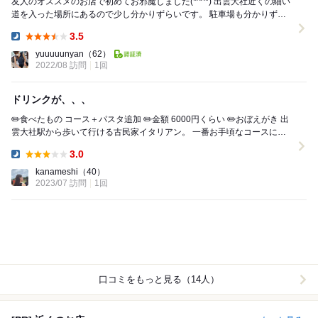
友人のオススメのお店で初めてお邪魔しました(*^^*) 出雲大社近くの細い
道を入った場所にあるので少し分かりずらいです。 駐車場も分かりずら
かったのですが、店員さんが丁寧に歩い...
3.5
Dinner:
yuuuuunyan
（62）
2022/08 訪問
1回
ドリンクが、、、
✏️食べたもの コース＋パスタ追加 ✏️金額 6000円くらい ✏️おぼえがき 出
雲大社駅から歩いて行ける古民家イタリアン。 一番お手頃なコースにし
たことも...
3.0
Dinner:
kanameshi
（40）
2023/07 訪問
1回
口コミをもっと見る（14人）