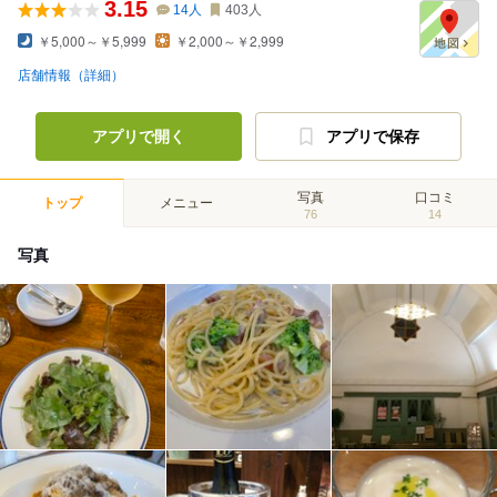
3.15
14
人
403
人
￥5,000～￥5,999
￥2,000～￥2,999
店舗情報（詳細）
アプリで開く
アプリで保存
写真
口コミ
トップ
メニュー
76
14
写真