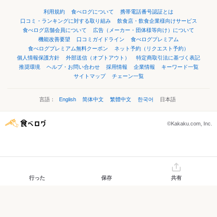
利用規約
食べログについて
携帯電話番号認証とは
口コミ・ランキングに対する取り組み
飲食店・飲食企業様向けサービス
食べログ店舗会員について
広告（メーカー・団体様等向け）について
機能改善要望
口コミガイドライン
食べログプレミアム
食べログプレミアム無料クーポン
ネット予約（リクエスト予約）
個人情報保護方針
外部送信（オプトアウト）
特定商取引法に基づく表記
推奨環境
ヘルプ・お問い合わせ
採用情報
企業情報
キーワード一覧
サイトマップ
チェーン一覧
言語：
English
简体中文
繁體中文
한국어
日本語
©Kakaku.com, Inc.
行った
保存
共有