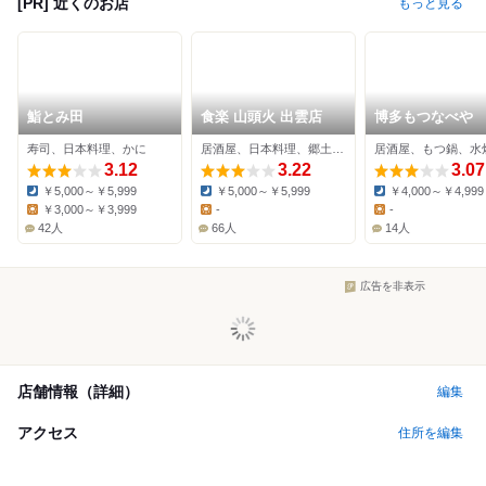
[PR] 近くのお店
もっと見る
鮨とみ田
食楽 山頭火 出雲店
博多もつなべや
寿司、日本料理、かに
居酒屋、日本料理、郷土料理
居酒屋、もつ鍋、水
3.12
3.22
3.07
￥5,000～￥5,999
￥5,000～￥5,999
￥4,000～￥4,999
Dinner:
Dinner:
Dinner:
￥3,000～￥3,999
-
-
Lunch:
Lunch:
Lunch:
42人
66人
14人
広告を非表示
店舗情報（詳細）
編集
アクセス
住所を編集