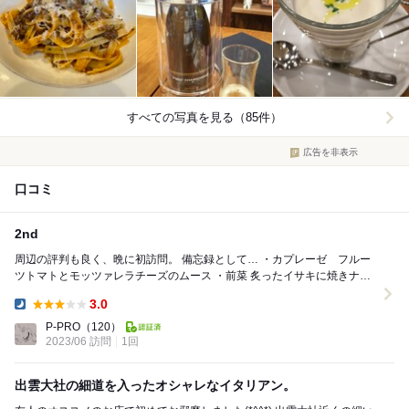
すべての写真を見る（85件）
広告を非表示
口コミ
2nd
周辺の評判も良く、晩に初訪問。 備忘録として… ・カプレーゼ フルー
ツトマトとモッツァレラチーズのムース ・前菜 炙ったイサキに焼きナス
のピューレ、コンソメのジュレ...
3.0
Dinner:
P-PRO
（120）
2023/06 訪問
1回
出雲大社の細道を入ったオシャレなイタリアン。