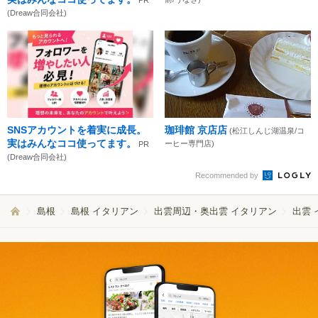
(Dreaw合同会社)
SNSアカウントを着実に成長。
珈琲館 京店店
(松江しんじ湖温泉/コ
実はみんなココ使ってます。
ーヒー専門店)
PR
(Dreaw合同会社)
Recommended by
島根
島根 イタリアン
出雲周辺・奥出雲 イタリアン
出雲 