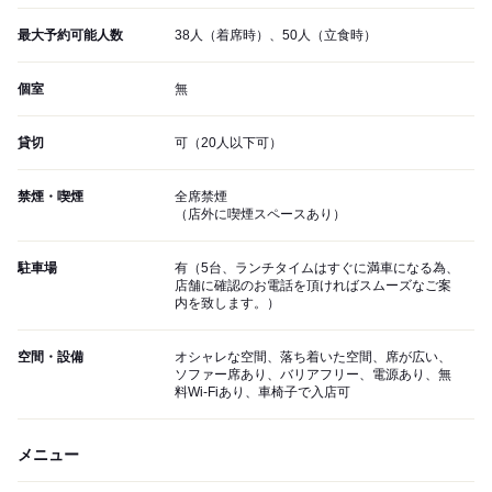
最大予約可能人数
38人（着席時）、50人（立食時）
個室
無
貸切
可（20人以下可）
禁煙・喫煙
全席禁煙
（店外に喫煙スペースあり）
駐車場
有（5台、ランチタイムはすぐに満車になる為、
店舗に確認のお電話を頂ければスムーズなご案
内を致します。）
空間・設備
オシャレな空間、落ち着いた空間、席が広い、
ソファー席あり、バリアフリー、電源あり、無
料Wi-Fiあり、車椅子で入店可
メニュー