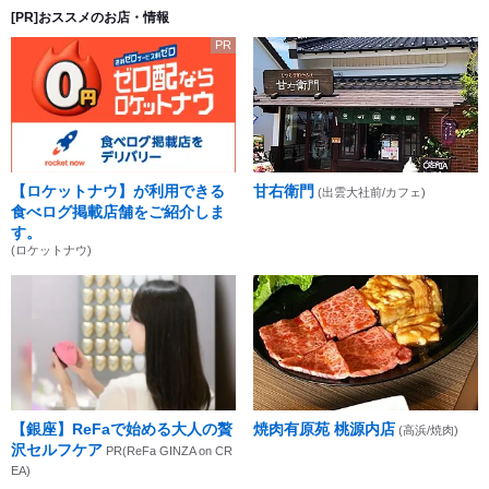
[PR]おススメのお店・情報
PR
【ロケットナウ】が利用できる
甘右衛門
(出雲大社前/カフェ)
食べログ掲載店舗をご紹介しま
す。
(ロケットナウ)
【銀座】ReFaで始める大人の贅
焼肉有原苑 桃源内店
(高浜/焼肉)
沢セルフケア
PR(ReFa GINZA on CR
EA)