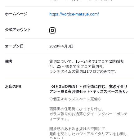
ホームページ
https://vortice-matsue.com/
公式アカウント
オープン日
2020年4月3日
備考
貸切について、15～24名で1フロア(2階)貸切
可。25～40名で全フロア貸切可。
ランチタイムの貸切は1フロアのみです。
お店のPR
《4月3日OPEN》～住宅街に佇む、寛ぎイタリ
アン～昼＆夜お得セット×キッズスペースあり♪
◇個室＆キッズスぺース完備◇
西津田の住宅街にひっそり佇む、
ガラス張りのお洒落なダイニングバー「ボルテ
ィーチェ」。
開放感のある吹き抜けの空間にて、
趣向を凝らしたカジュアルイタリアンをお楽し
みあれ！