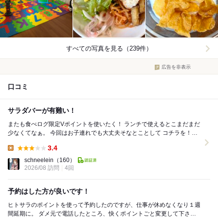
すべての写真を見る（239件）
広告を非表示
口コミ
サラダバーが有難い！
またも食べログ限定Vポイントを使いたく！ ランチで使えるとこまだまだ
少なくてなぁ。 今回はお子連れでも大丈夫そなとことして コチラを！
12:30で予約しました。 少...
3.4
Lunch:
schneelein
（160）
2026/08 訪問
4回
予約はした方が良いです！
ヒトサラのポイントを使って予約したのですが、仕事が休めなくなり１週
間延期に。 ダメ元で電話したところ、快くポイントごと変更して下さい