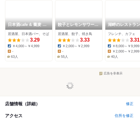
日本酒cafe & 蕎麦 誘
餃子とレモンサワー
湖畔のレストラン
酒庵
うさぎや
シヌ
居酒屋、日本酒バー、そば
居酒屋、餃子、焼き鳥
フレンチ、カフェ
3.29
3.33
3.31
￥4,000～￥4,999
￥2,000～￥2,999
￥8,000～￥9,999
Dinner:
Dinner:
Dinner:
-
-
￥2,000～￥2,999
Lunch:
Lunch:
Lunch:
63人
55人
40人
広告を非表示
店舗情報（詳細）
修正
アクセス
住所を修正