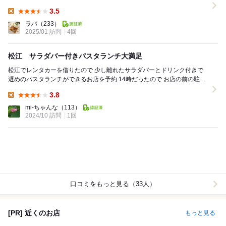
ました♡ 若いお姉さんは割引忘れてましたが…...
3.5
Lunch:
ラバ
（233）
2025/01 訪問
4回
松江 サラダバー付きパスタランチ大満足
松江でレンタカーを借りたので 少し離れたサラダバーとドリンク付きで
遅めのパスタランチができるお店を予約 14時だったので お店の前の駐車
場が空いていて良かった 満車...
3.8
Lunch:
mi-ちゃんな
（113）
2024/10 訪問
1回
口コミをもっと見る（33人）
[PR] 近くのお店
もっと見る