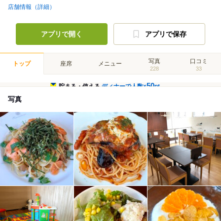
店舗情報（詳細）
アプリで開く
アプリで保存
写真
口コミ
トップ
座席
メニュー
228
33
50
貯まる・使える
ディナーで人数×
pt
写真