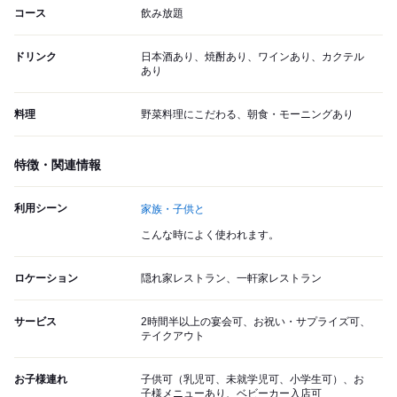
コース
飲み放題
ドリンク
日本酒あり、焼酎あり、ワインあり、カクテル
あり
料理
野菜料理にこだわる、朝食・モーニングあり
特徴・関連情報
利用シーン
家族・子供と
こんな時によく使われます。
ロケーション
隠れ家レストラン、一軒家レストラン
サービス
2時間半以上の宴会可、お祝い・サプライズ可、
テイクアウト
お子様連れ
子供可（乳児可、未就学児可、小学生可）、お
子様メニューあり、ベビーカー入店可