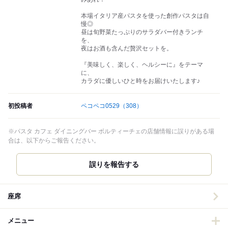
本場イタリア産パスタを使った創作パスタは自
慢◎
昼は旬野菜たっぷりのサラダバー付きランチ
を、
夜はお酒も含んだ贅沢セットを。
『美味しく、楽しく、ヘルシーに』をテーマ
に、
カラダに優しいひと時をお届けいたします♪
初投稿者
ペコペコ0529
（308）
※パスタ カフェ ダイニングバー ボルティーチェの店舗情報に誤りがある場
合は、以下からご報告ください。
誤りを報告する
座席
メニュー