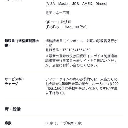
（VISA、Master、JCB、AMEX、Diners）
電子マネー不可
QRコード決済可
（PayPay、d払い、au PAY）
領収書（適格簡易請求
適格請求書（インボイス）対応の領収書発行が
書）
可能
登録番号：T5810541654860
※最新の登録状況は国税庁インボイス制度適格
請求書発行事業者公表サイトをご確認いただく
か、店舗にお問い合わせください。
サービス料・
ディナータイムの席のみ予約でお一人当たりの
チャージ
お会計が1,500円未満の場合、お一人につき200
円(税込)の予約手数料を頂いております(小学生
以下は除く)。
席・設備
席数
38席（テーブル席38席）