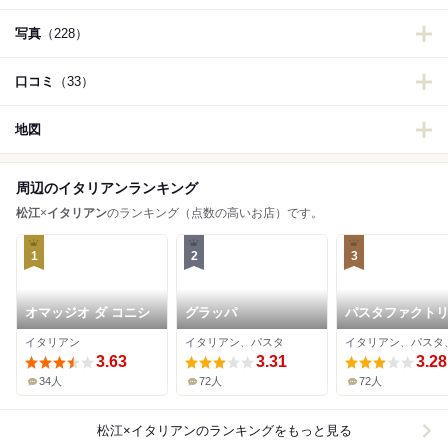
写真
（228）
口コミ
（33）
地図
周辺のイタリアンランキング
松江
×
イタリアン
のランキング（点数の高いお店）です。
1
2
3
オマッジオ ダ コニシ
グラッパ
パスタファクト
オルタッジョ
イタリアン
イタリアン、パスタ
イタリアン、パスタ
3.63
3.31
3.28
34人
72人
72人
松江×イタリアン
のランキングをもっと見る