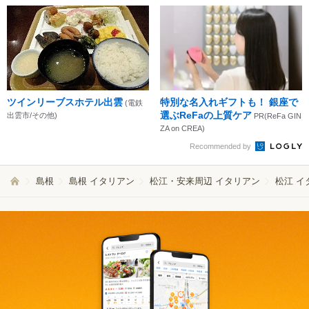
ツインリーブスホテル出雲
特別な名入れギフトも！ 銀座で
(電鉄
選ぶReFaの上質ケア
出雲市/その他)
PR(ReFa GIN
ZA on CREA)
Recommended by
島根
島根 イタリアン
松江・安来周辺 イタリアン
松江 イ