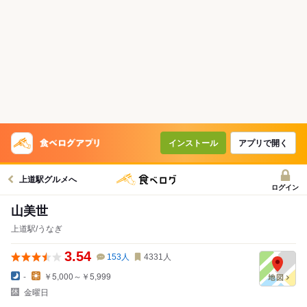
インストール
アプリで開く
上道駅グルメへ
ログイン
山美世
上道駅/うなぎ
3.54
153
人
4331
人
-
￥5,000～￥5,999
金曜日