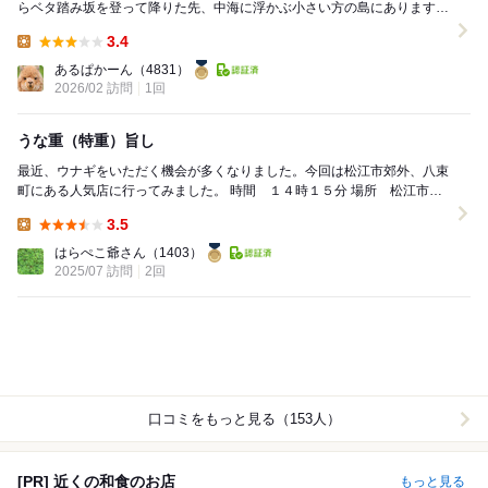
らベタ踏み坂を登って降りた先、中海に浮かぶ小さい方の島にあります、
山美世さんにお邪魔しました。 昔はけ...
3.4
Lunch:
あるぱかーん
（4831）
2026/02 訪問
1回
うな重（特重）旨し
最近、ウナギをいただく機会が多くなりました。今回は松江市郊外、八束
町にある人気店に行ってみました。 時間 １４時１５分 場所 松江市八
束町江島1128-10 駐車場 ...
3.5
Lunch:
はらぺこ爺さん
（1403）
2025/07 訪問
2回
口コミをもっと見る（153人）
[PR] 近くの和食のお店
もっと見る