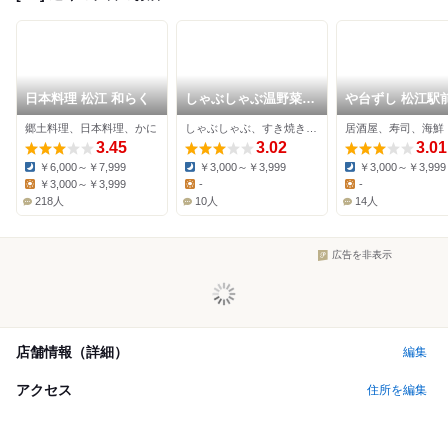
日本料理 松江 和らく
しゃぶしゃぶ温野菜
や台ずし 松江駅
松江駅前店
郷土料理、日本料理、かに
しゃぶしゃぶ、すき焼き、豚しゃぶ
居酒屋、寿司、海鮮
3.45
3.02
3.01
￥6,000～￥7,999
￥3,000～￥3,999
￥3,000～￥3,999
Dinner:
Dinner:
Dinner:
￥3,000～￥3,999
-
-
Lunch:
Lunch:
Lunch:
218人
10人
14人
広告を非表示
店舗情報（詳細）
編集
アクセス
住所を編集