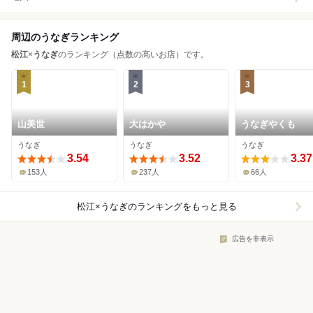
周辺のうなぎランキング
松江
×
うなぎ
のランキング（点数の高いお店）です。
1
2
3
山美世
大はかや
うなぎやくも
うなぎ
うなぎ
うなぎ
3.54
3.52
3.37
153人
237人
66人
松江×うなぎ
のランキングをもっと見る
広告を非表示