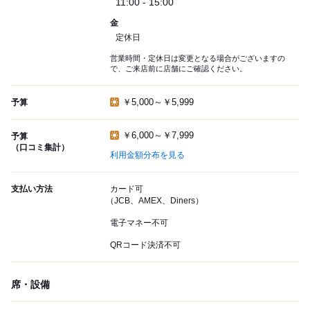
11:00 - 15:00
金
定休日
営業時間・定休日は変更となる場合がございますの
で、ご来店前に店舗にご確認ください。
￥5,000～￥5,999
予算
￥6,000～￥7,999
予算
（口コミ集計）
利用金額分布を見る
支払い方法
カード可
（JCB、AMEX、Diners）
電子マネー不可
QRコード決済不可
席・設備