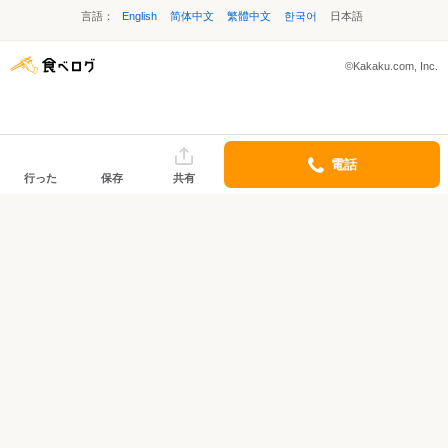
言語：
English
简体中文
繁體中文
한국어
日本語
©Kakaku.com, Inc.
電話
行った
保存
共有