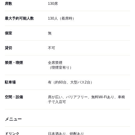
席数
130席
最大予約可能人数
130人（着席時）
個室
無
貸切
不可
禁煙・喫煙
全席禁煙
（喫煙室有り）
駐車場
有（約60台、大型バス2台）
空間・設備
席が広い、バリアフリー、無料Wi-Fiあり、車椅
子で入店可
メニュー
ドリンク
日本酒あり、焼酎あり