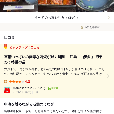
すべての写真を見る（725件）
広告を非表示
口コミ
ピックアップ！口コミ
重箱いっぱいの肉厚な蒲焼が輝く瞬間──江島「山美世」で味
わう特重の昼
六月下旬、雨予報が外れ、思いがけず強い日差しが照りつける暑い日でし
た。松江駅からレンタカーで江島へ向かう道中、中海の水面は光を受けて
きらきらと揺れ、島の緑がその明るさを受け止めるように濃く映えていま
4.3
した。旅の始まりにふさわしい静かな高揚感があり、車窓からの景色に自
Lunch:
然と心がほどけていきます。 江...
Mamosan2525
（3521）
2026/06 訪問
1回
中海を眺めながら老舗のうなぎ
島根&鳥取旅〜 もちろんお目当ては鰻なわけで。 本日は米子空港方面か