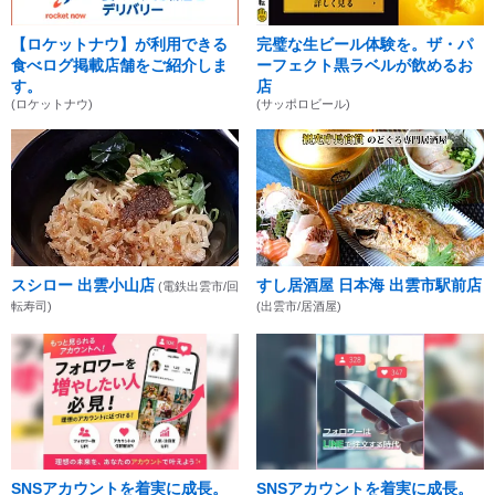
【ロケットナウ】が利用できる
完璧な生ビール体験を。ザ・パ
食べログ掲載店舗をご紹介しま
ーフェクト黒ラベルが飲めるお
す。
店
(ロケットナウ)
(サッポロビール)
スシロー 出雲小山店
すし居酒屋 日本海 出雲市駅前店
(電鉄出雲市/回
転寿司)
(出雲市/居酒屋)
SNSアカウントを着実に成長。
SNSアカウントを着実に成長。