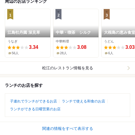
周辺のお店ランキング
1
2
3
江島牡丹園 深見草
中華・喫茶 シルク
大根島の恵み食堂
んだんね～
うなぎ
中華料理
うどん
3.34
3.08
3.03
56人
28人
6人
松江
のレストラン情報を見る
ランチのお店を探す
子連れでランチができるお店
ランチで使える和食のお店
ランチができる日曜営業のお店
関連の情報をすべて表示する