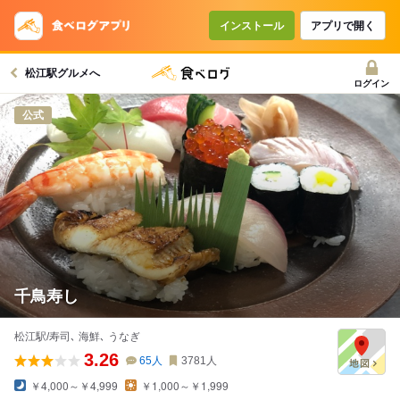
コースで使えるクーポン
戻る
インストール
アプリで開く
松江駅グルメへ
クーポンを利用せず予約する
ログイン
公式
千鳥寿し
松江駅/寿司､ 海鮮､ うなぎ
3.26
65
人
3781
人
￥4,000～￥4,999
￥1,000～￥1,999