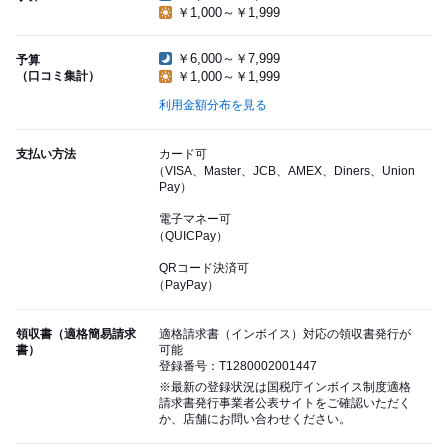
￥1,000～￥1,999
￥6,000～￥7,999
予算
（口コミ集計）
￥1,000～￥1,999
利用金額分布を見る
支払い方法
カード可
（VISA、Master、JCB、AMEX、Diners、Union
Pay）
電子マネー可
（QUICPay）
QRコード決済可
（PayPay）
領収書（適格簡易請求
適格請求書（インボイス）対応の領収書発行が
書）
可能
登録番号：T1280002001447
※最新の登録状況は国税庁インボイス制度適格
請求書発行事業者公表サイトをご確認いただく
か、店舗にお問い合わせください。