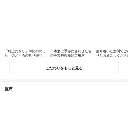
「特上にぎり」や脂ののっ
日本酒は季節に合わせたも
落ち着いた空間でご
た「のどぐろの炙り握り」
のを常時数種類ご用意
りとお過ごしくださ
がおすすめ
階席も◎
こだわりをもっと見る
座席