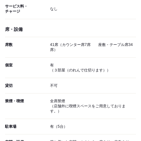
サービス料・
なし
チャージ
席・設備
席数
41席（カウンター席7席 座敷・テーブル席34
席）
個室
有
（３部屋（のれんで仕切ります））
貸切
不可
禁煙・喫煙
全席禁煙
（店舗外に喫煙スペースをご用意しておりま
す。）
駐車場
有（5台）