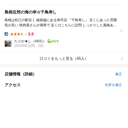
島根近郊の海の幸☆千鳥寿し
島根は松江の駅近く 線路脇にある寿司店 『千鳥寿し』 近くにあった雰囲
気の良い 焼肉屋さんが満席で 近くのこちらに訪問 しっかりした風格ある
お寿司屋さん ...
3.5
Dinner:
た☆か★し
（4931）
2024/06 訪問
1回
口コミをもっと見る（65人）
店舗情報（詳細）
修正
アクセス
住所を修正