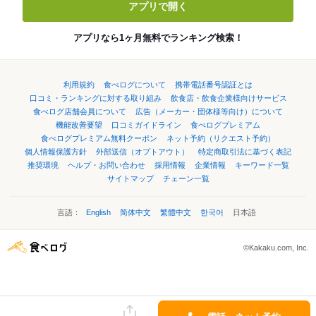
アプリで開く
アプリなら1ヶ月無料でランキング検索！
利用規約
食べログについて
携帯電話番号認証とは
口コミ・ランキングに対する取り組み
飲食店・飲食企業様向けサービス
食べログ店舗会員について
広告（メーカー・団体様等向け）について
機能改善要望
口コミガイドライン
食べログプレミアム
食べログプレミアム無料クーポン
ネット予約（リクエスト予約）
個人情報保護方針
外部送信（オプトアウト）
特定商取引法に基づく表記
推奨環境
ヘルプ・お問い合わせ
採用情報
企業情報
キーワード一覧
サイトマップ
チェーン一覧
言語：
English
简体中文
繁體中文
한국어
日本語
©Kakaku.com, Inc.