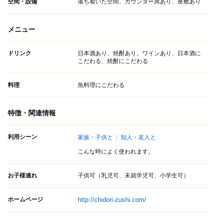
空間・設備
落ち着いた空間、カウンター席あり、座敷あり
メニュー
ドリンク
日本酒あり、焼酎あり、ワインあり、日本酒に
こだわる、焼酎にこだわる
料理
魚料理にこだわる
特徴・関連情報
利用シーン
家族・子供と
知人・友人と
こんな時によく使われます。
お子様連れ
子供可（乳児可、未就学児可、小学生可）
ホームページ
http://chidori-zushi.com/