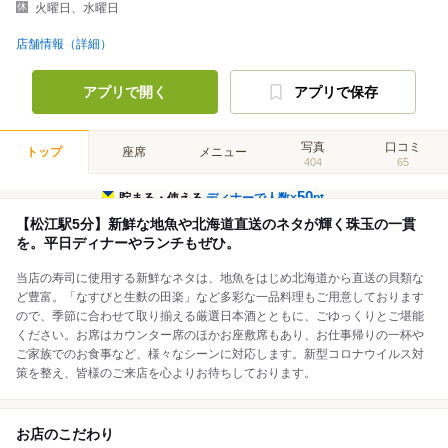
火曜日、水曜日
店舗情報（詳細）
アプリで開く
アプリで保存
写真
口コミ
トップ
座席
メニュー
404
65
50
貯まる・使える
ディナーで人数×
pt
【松江駅5分】新鮮な地魚や北海道直送のネタが輝く珠玉の一貫
を。平日ディナーやランチもぜひ。
当店の寿司に使用する新鮮なネタは、地魚をはじめ北海道から直送の貝類な
ど豊富。「なすびと生麩の田楽」など多彩な一品料理もご用意しております
ので、季節に合わせて取り揃える厳選日本酒とともに、ごゆっくりとご堪能
ください。お席はカウンター席のほかお座敷席もあり、お仕事帰りの一杯や
ご家族でのお食事など、様々なシーンに対応します。新型コロナウイルス対
策を整え、皆様のご来店を心よりお待ちしております。
お店のこだわり