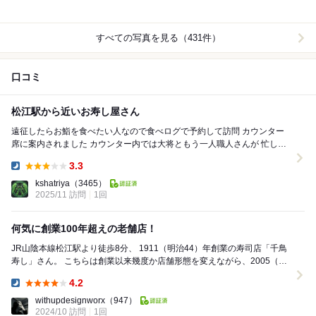
すべての写真を見る（431件）
口コミ
松江駅から近いお寿し屋さん
遠征したらお鮨を食べたい人なので食べログで予約して訪問 カウンター
席に案内されました カウンター内では大将ともう一人職人さんが 忙しそ
うにお寿しを握っています 二階にお...
3.3
Dinner:
kshatriya
（3465）
2025/11 訪問
1回
何気に創業100年超えの老舗店！
JR山陰本線松江駅より徒歩8分、 1911（明治44）年創業の寿司店「千鳥
寿し」さん。 こちらは創業以来幾度か店舗形態を変えながら、2005（平
成17）年の店舗改装をきっかけ...
4.2
Dinner:
withupdesignworx
（947）
2024/10 訪問
1回