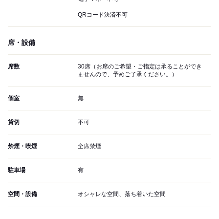
QRコード決済不可
席・設備
席数
30席（お席のご希望・ご指定は承ることができ
ませんので、予めご了承ください。）
個室
無
貸切
不可
禁煙・喫煙
全席禁煙
駐車場
有
空間・設備
オシャレな空間、落ち着いた空間