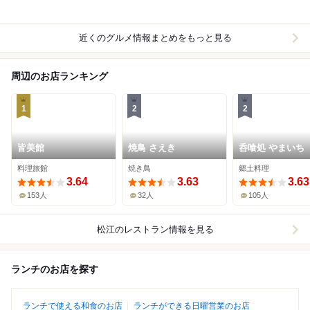
近くのグルメ情報まとめをもっと見る
周辺のお店ランキング
1
2
2
皆美館
焼鳥 さえき
呑喰処 やまいち
料理旅館
焼き鳥
郷土料理
3.64
3.63
3.63
153人
32人
105人
松江
のレストラン情報を見る
ランチのお店を探す
ランチで使える和食のお店
ランチができる日曜営業のお店