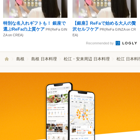
特別な名入れギフトも！ 銀座で
【銀座】ReFaで始める大人の贅
選ぶReFaの上質ケア
沢セルフケア
PR(ReFa GIN
PR(ReFa GINZA on CR
ZA on CREA)
EA)
Recommended by
島根
島根 日本料理
松江・安来周辺 日本料理
松江 日本料