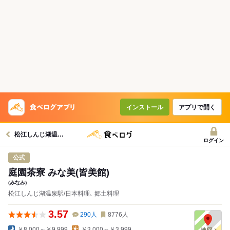
コースで使えるクーポン
戻る
クーポンを利用せず予約する
インストール
アプリで開く
松江しんじ湖温泉駅グルメへ
ログイン
公式
庭園茶寮 みな美(皆美館)
(みなみ)
松江しんじ湖温泉駅/日本料理､ 郷土料理
3.57
290
人
8776
人
￥8,000～￥9,999
￥3,000～￥3,999