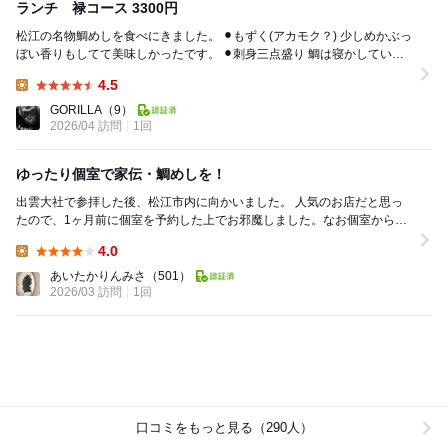
ランチ 禄コース 3300円
松江の名物鯛めしを食べにきました。 ⚫︎もずく(アカモク？) 少しめかぶっ
ぼい香りもしてて美味しかったです。 ⚫︎刺身三点盛り 鯛は寝かしていて
美味しい。鰹も鮮度良さそう...
4.5
Lunch:
GORILLA
（9）
2026/04 訪問
1回
ゆったり個室で家伝・鯛めしを！
出雲大社で参拝した後、松江市内に向かいました。 人気のお店だと思っ
たので、1ヶ月前に個室を予約した上でお邪魔しました。なお個室からは
綺麗な庭園を観ることができないので注意です。 ...
4.0
Lunch:
あいたかりんみさ
（501）
2026/03 訪問
1回
口コミをもっと見る（290人）