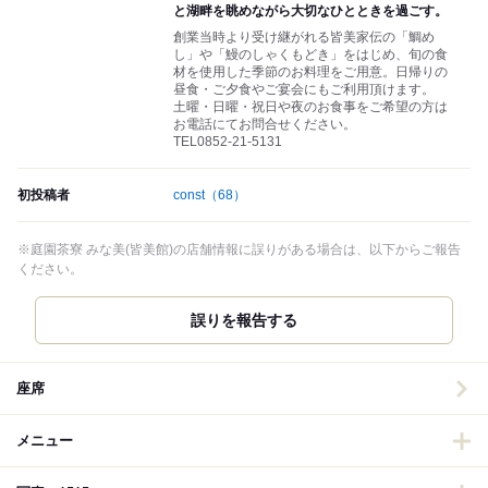
と湖畔を眺めながら大切なひとときを過ごす。
創業当時より受け継がれる皆美家伝の「鯛め
し」や「鰻のしゃくもどき」をはじめ、旬の食
材を使用した季節のお料理をご用意。日帰りの
昼食・ご夕食やご宴会にもご利用頂けます。
土曜・日曜・祝日や夜のお食事をご希望の方は
お電話にてお問合せください。
TEL0852-21-5131
初投稿者
const
（68）
※庭園茶寮 みな美(皆美館)の店舗情報に誤りがある場合は、以下からご報告
ください。
誤りを報告する
座席
メニュー