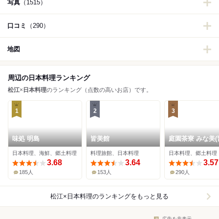
写真
（1515）
口コミ
（290）
地図
周辺の日本料理ランキング
松江
×
日本料理
のランキング（点数の高いお店）です。
1
2
3
味処 明島
皆美館
庭園茶寮 みな美(
館)
日本料理、海鮮、郷土料理
料理旅館、日本料理
日本料理、郷土料理
3.68
3.64
3.57
185人
153人
290人
松江×日本料理
のランキングをもっと見る