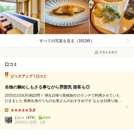
すべての写真を見る（1813件）
広告を非表示
口コミ
ピックアップ！口コミ
名物の鯛めしもさる事ながら雰囲気 接客も◎
2025/11/10(月)初訪問！ 弾丸日帰り島根旅行のランチで利用させていた
だきました 島根出身のうちのお客さんのおすすめです なんせ日帰り旅行
で工程がタイトなためしっかり予約して伺いました 旅館併設の食事処な
5.0
ので少し前に着いたらロビーで待たせていただけました 鯛めし御膳『福...
Lunch:
にい♪
（474）
2025/11 訪問
1回