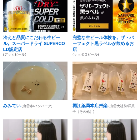
冷えと品質にこだわる生ビー
完璧な生ビール体験を。ザ・パ
ル。スーパードライ SUPERCO
ーフェクト黒ラベルが飲めるお
LD認定店
店
(アサヒビール)
(サッポロビール)
みみてい
堀江薬局本店艸楽
(出雲市/ハンバーグ)
(出雲大社前/洋菓
子（その他）)