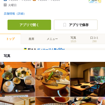
火曜日
店舗情報（詳細）
アプリで開く
アプリで保存
写真
口コミ
トップ
座席
メニュー
1515
290
50
貯まる
ディナーで人数×
pt
写真