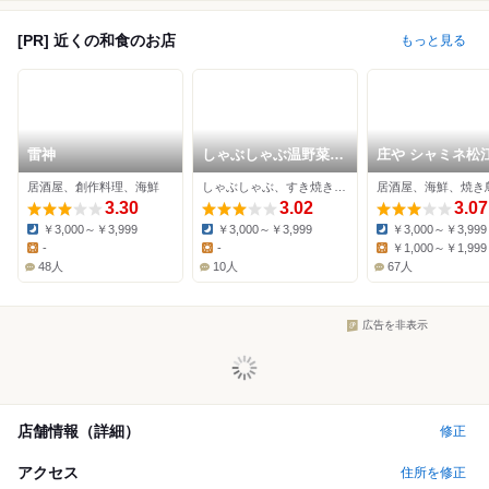
[PR] 近くの和食のお店
もっと見る
雷神
しゃぶしゃぶ温野菜
庄や シャミネ松
松江駅前店
居酒屋、創作料理、海鮮
しゃぶしゃぶ、すき焼き、豚しゃぶ
居酒屋、海鮮、焼き
3.30
3.02
3.07
￥3,000～￥3,999
￥3,000～￥3,999
￥3,000～￥3,999
Dinner:
Dinner:
Dinner:
-
-
￥1,000～￥1,999
Lunch:
Lunch:
Lunch:
48人
10人
67人
広告を非表示
店舗情報（詳細）
修正
アクセス
住所を修正