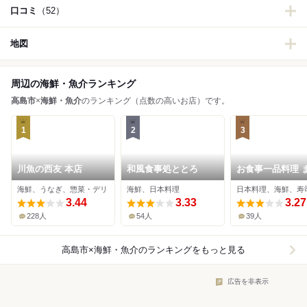
口コミ
（52）
地図
周辺の海鮮・魚介ランキング
高島市
×
海鮮・魚介
のランキング（点数の高いお店）です。
1
2
3
川魚の西友 本店
和風食事処ととろ
お食事一品料理 
海鮮、うなぎ、惣菜・デリ
海鮮、日本料理
日本料理、海鮮、寿
3.44
3.33
3.27
228人
54人
39人
高島市×海鮮・魚介
のランキングをもっと見る
広告を非表示