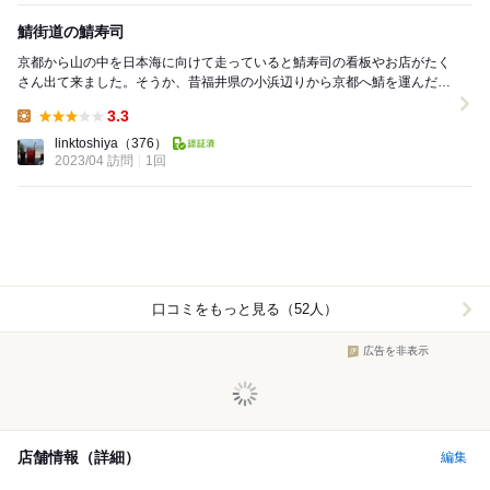
鯖街道の鯖寿司
京都から山の中を日本海に向けて走っていると鯖寿司の看板やお店がたく
さん出て来ました。そうか、昔福井県の小浜辺りから京都へ鯖を運んだ道
なんだ。ちょうどお昼時なので何軒か過ごして車を止...
3.3
Lunch:
linktoshiya
（376）
2023/04 訪問
1回
口コミをもっと見る（52人）
広告を非表示
店舗情報（詳細）
編集