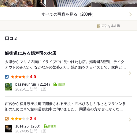
すべての写真を見る（200件）
広告を非表示
口コミ
鯖街道にある鯖寿司のお店
大津からマキノ方面にドライブ中に見つけたお店。鯖寿司2種類、テイク
アウトのみだが、なかなかの繁盛ぶり。焼き鯖をチョイスして、家内と半
分こに。焼き鯖と酢飯の間に入っている生姜が、いい...
4.0
Dinner:
bassyrunrun
（2124）
2025/11 訪問
1回
西宮から福井県美浜町で開催される美浜・五木ひろしふるさとマラソン参
加のために車で鯖街道移動中に伺いました。 同乗者の方がせっかくなの
で鯖寿司食べたいと言い出し、食べログで評価...
3.4
Lunch:
10sei26
（263）
2024/05 訪問
1回