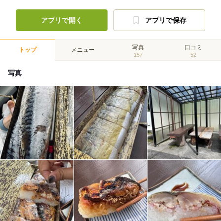
アプリで開く
アプリで保存
写真
口コミ
トップ
メニュー
157
52
写真