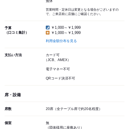
無休
営業時間・定休日は変更となる場合がございますの
で、ご来店前に店舗にご確認ください。
￥1,000～￥1,999
予算
（口コミ集計）
￥1,000～￥1,999
利用金額分布を見る
支払い方法
カード可
（JCB、AMEX）
電子マネー不可
QRコード決済不可
席・設備
席数
20席（全テーブル席で約20名程度）
個室
無
（団体様用に座敷あり）