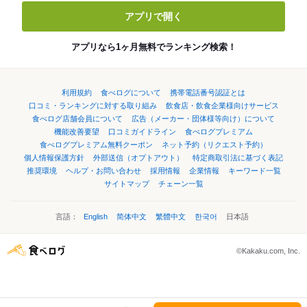
アプリで開く
アプリなら1ヶ月無料でランキング検索！
利用規約
食べログについて
携帯電話番号認証とは
口コミ・ランキングに対する取り組み
飲食店・飲食企業様向けサービス
食べログ店舗会員について
広告（メーカー・団体様等向け）について
機能改善要望
口コミガイドライン
食べログプレミアム
食べログプレミアム無料クーポン
ネット予約（リクエスト予約）
個人情報保護方針
外部送信（オプトアウト）
特定商取引法に基づく表記
推奨環境
ヘルプ・お問い合わせ
採用情報
企業情報
キーワード一覧
サイトマップ
チェーン一覧
言語：
English
简体中文
繁體中文
한국어
日本語
©Kakaku.com, Inc.