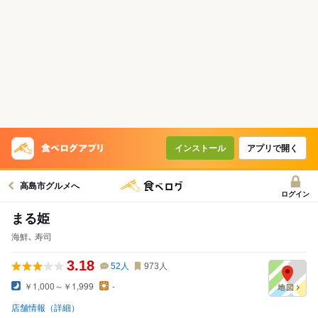
インストール
アプリで開く
高島市グルメへ
ログイン
まる姫
海鮮､ 寿司
3.18
52
人
973
人
￥1,000～￥1,999
-
店舗情報（詳細）