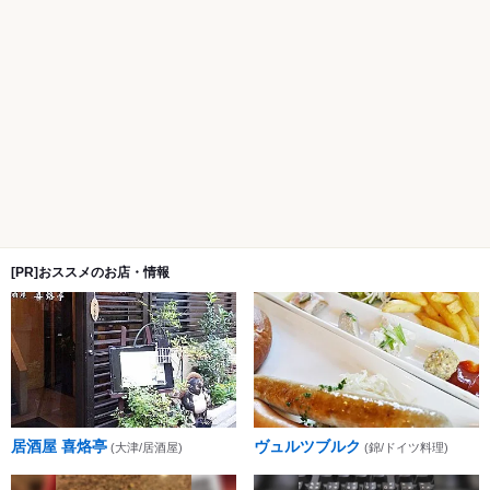
[PR]おススメのお店・情報
居酒屋 喜烙亭
ヴュルツブルク
(大津/居酒屋)
(錦/ドイツ料理)