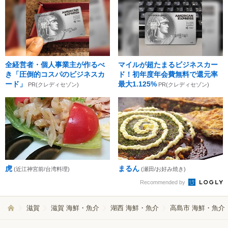
全経営者・個人事業主が作るべ
マイルが超たまるビジネスカー
き「圧倒的コスパのビジネスカ
ド！初年度年会費無料で還元率
ード」
最大1.125%
PR(クレディセゾン)
PR(クレディセゾン)
虎
まるん
(近江神宮前/台湾料理)
(瀬田/お好み焼き)
Recommended by
滋賀
滋賀 海鮮・魚介
湖西 海鮮・魚介
高島市 海鮮・魚介