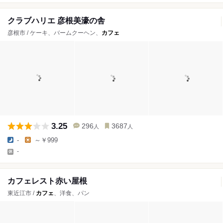
クラブハリエ 彦根美濠の舎
彦根市 / ケーキ、バームクーヘン、
カフェ
3.25
296
3687
人
人
-
～￥999
-
カフェレスト赤い屋根
東近江市 /
カフェ
、洋食、パン