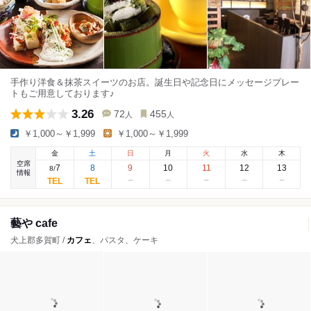
手作り洋食＆抹茶スイーツのお店。誕生日や記念日にメッセージプレー
トもご用意しております♪
3.26
72
455
人
人
￥1,000～￥1,999
￥1,000～￥1,999
金
土
日
月
火
水
木
空席
7
8
9
10
11
12
13
8
/
情報
藝や cafe
犬上郡多賀町 /
カフェ
、パスタ、ケーキ