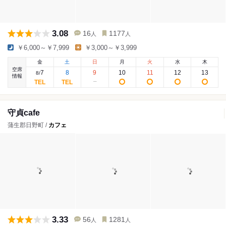
3.08
16
1177
人
人
￥6,000～￥7,999
￥3,000～￥3,999
金
土
日
月
火
水
木
空席
7
8
9
10
11
12
13
8
/
情報
守貞cafe
蒲生郡日野町 /
カフェ
3.33
56
1281
人
人