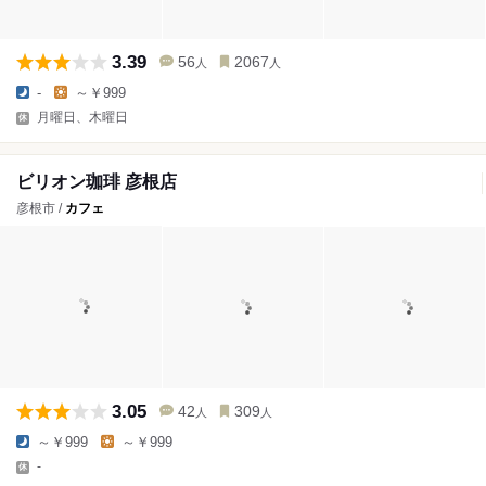
3.39
56
2067
人
人
-
～￥999
月曜日、木曜日
ビリオン珈琲 彦根店
彦根市 /
カフェ
3.05
42
309
人
人
～￥999
～￥999
-