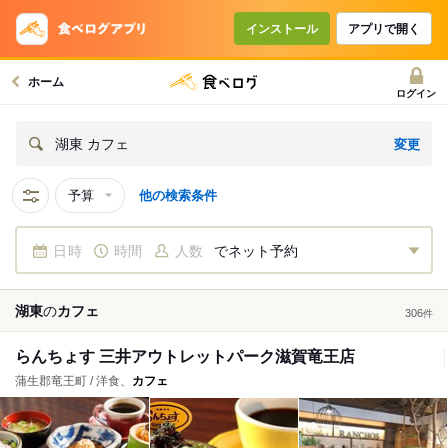
インストール
アプリで開く
ホーム
ログイン
変更
湖東 カフェ
予算
他の検索条件
日時
時間
人数
でネット予約
湖東
の
カフェ
306
件
らんちょす 三井アウトレットパーク滋賀竜王店
蒲生郡竜王町 / 洋食、
カフェ