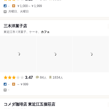
-
￥1,000～￥1,999
月曜日、火曜日
三木洋菓子店
東近江市 / 洋菓子、ケーキ、
カフェ
3.47
84
1834
人
人
-
～￥999
-
コメダ珈琲店 東近江五個荘店