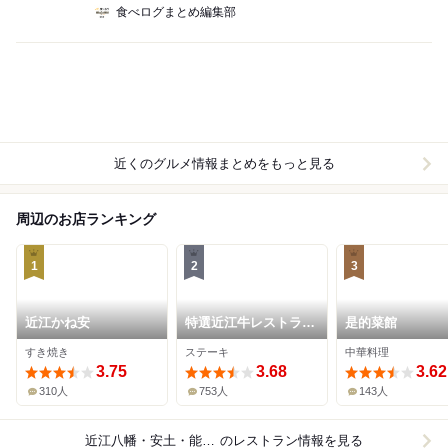
食べログまとめ編集部
近くのグルメ情報まとめをもっと見る
周辺のお店ランキング
1
2
3
近江かね安
特選近江牛レストラン
是的菜館
ティファニー
すき焼き
ステーキ
中華料理
3.75
3.68
3.62
310人
753人
143人
近江八幡・安土・能登川
のレストラン情報を見る