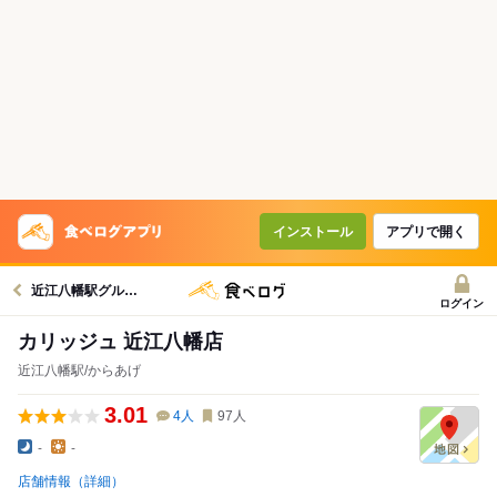
インストール
アプリで開く
近江八幡駅グルメへ
ログイン
カリッジュ 近江八幡店
近江八幡駅/からあげ
3.01
4
人
97
人
-
-
店舗情報（詳細）