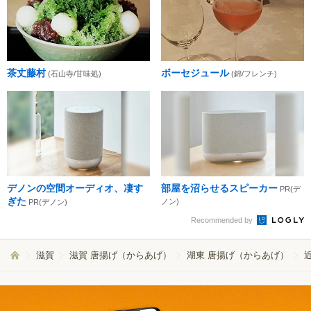
茶丈藤村
ボーセジュール
(石山寺/甘味処)
(錦/フレンチ)
デノンの空間オーディオ、凄す
部屋を沼らせるスピーカー
PR(デ
ぎた
ノン)
PR(デノン)
Recommended by
滋賀
滋賀 唐揚げ（からあげ）
湖東 唐揚げ（からあげ）