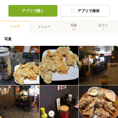
アプリで開く
アプリで保存
写真
口コミ
トップ
メニュー
19
4
写真