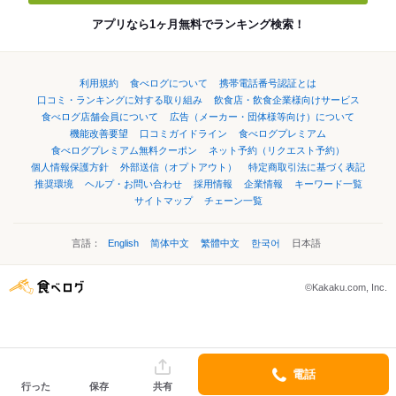
アプリなら1ヶ月無料でランキング検索！
利用規約
食べログについて
携帯電話番号認証とは
口コミ・ランキングに対する取り組み
飲食店・飲食企業様向けサービス
食べログ店舗会員について
広告（メーカー・団体様等向け）について
機能改善要望
口コミガイドライン
食べログプレミアム
食べログプレミアム無料クーポン
ネット予約（リクエスト予約）
個人情報保護方針
外部送信（オプトアウト）
特定商取引法に基づく表記
推奨環境
ヘルプ・お問い合わせ
採用情報
企業情報
キーワード一覧
サイトマップ
チェーン一覧
言語：
English
简体中文
繁體中文
한국어
日本語
©Kakaku.com, Inc.
電話
行った
保存
共有