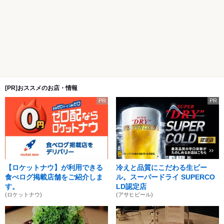
[PR]おススメのお店・情報
PR
PR
【ロケットナウ】が利用できる
冷えと品質にこだわる生ビー
食べログ掲載店舗をご紹介しま
ル。スーパードライ SUPERCO
す。
LD認定店
(ロケットナウ)
(アサヒビール)