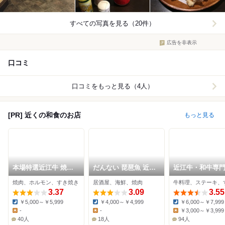
すべての写真を見る（20件）
広告を非表示
口コミ
口コミをもっと見る（4人）
[PR] 近くの和食のお店
もっと見る
本場特選近江牛 焼肉
だんない 琵琶魚 近江
近江牛・和牛専門
すき焼き 池もと
牛
閑観
焼肉、ホルモン、すき焼き
居酒屋、海鮮、焼肉
3.37
3.09
3.55
￥5,000～￥5,999
￥4,000～￥4,999
￥6,000～￥7,999
Dinner:
Dinner:
Dinner:
-
-
￥3,000～￥3,999
Lunch:
Lunch:
Lunch:
40人
18人
94人