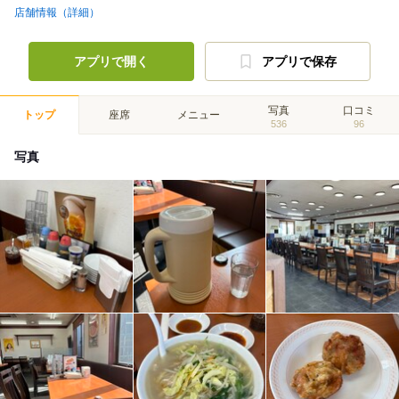
店舗情報（詳細）
アプリで開く
アプリで保存
写真
口コミ
トップ
座席
メニュー
536
96
写真