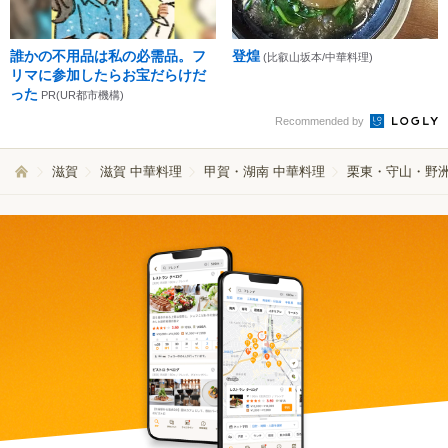
誰かの不用品は私の必需品。フ
登煌
(比叡山坂本/中華料理)
リマに参加したらお宝だらけだ
った
PR(UR都市機構)
Recommended by
滋賀
滋賀 中華料理
甲賀・湖南 中華料理
栗東・守山・野洲