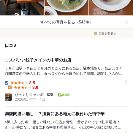
すべての写真を見る（543件）
広告を非表示
口コミ
コスパいい餃子メインの中華のお店
ＪＲ守山駅下車徒歩２８分のところにある当店。駐車場あり。当店は２４
時間営業の中華のお店。食べログから当日予約して訪問。訪問したのが週
末のランチタイムだったが、客入りは３割程度。心配...
3.5
Dinner:
3.6
Lunch:
びっくりジャンボ
（828）
2026/01 訪問
4回
満腹間違い無し！？滋賀にある地元に根付いた街中華
○気に入った点 ・優しい味わい 〇追加情報 ・量が多いです ○駐車場 有 ○
ルール 特になし 滋賀にある中華料理屋さん。 守山の中心街に立地してい
る。 店内...