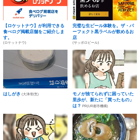
【ロケットナウ】が利用できる
完璧な生ビール体験を。ザ・パ
食べログ掲載店舗をご紹介しま
ーフェクト黒ラベルが飲めるお
す。
店
(ロケットナウ)
(サッポロビール)
はしがき
モノが捨てられずに困っていた
(大津/割烹)
里歩が、新たに「買ったもの」
は？
PR(UR都市機構)