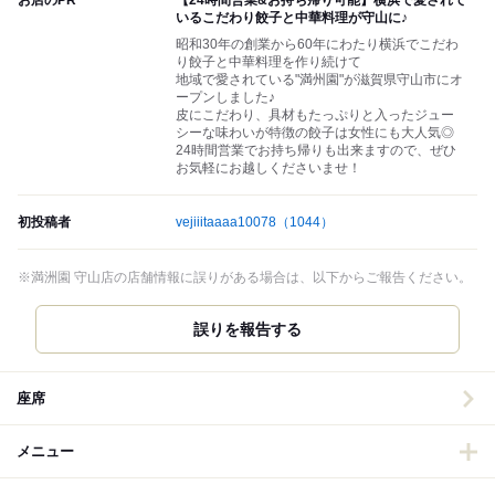
お店のPR
【24時間営業&お持ち帰り可能】横浜で愛されて
いるこだわり餃子と中華料理が守山に♪
昭和30年の創業から60年にわたり横浜でこだわ
り餃子と中華料理を作り続けて
地域で愛されている"満州園"が滋賀県守山市にオ
ープンしました♪
皮にこだわり、具材もたっぷりと入ったジュー
シーな味わいが特徴の餃子は女性にも大人気◎
24時間営業でお持ち帰りも出来ますので、ぜひ
お気軽にお越しくださいませ！
初投稿者
vejiiitaaaa10078
（1044）
※満洲園 守山店の店舗情報に誤りがある場合は、以下からご報告ください。
誤りを報告する
座席
メニュー