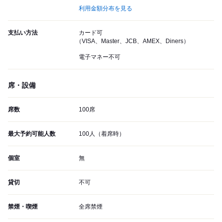
利用金額分布を見る
支払い方法
カード可
（VISA、Master、JCB、AMEX、Diners）
電子マネー不可
席・設備
席数
100席
最大予約可能人数
100人（着席時）
個室
無
貸切
不可
禁煙・喫煙
全席禁煙