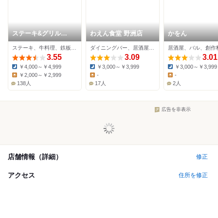
ステーキ&グリル
わえん食堂 野洲店
かをん
OKAKI 守山店
ステーキ、牛料理、鉄板焼き
ダイニングバー、居酒屋、鉄板焼き
居酒屋、バル、創作
3.55
3.09
3.01
￥4,000～￥4,999
￥3,000～￥3,999
￥3,000～￥3,999
Dinner:
Dinner:
Dinner:
￥2,000～￥2,999
-
-
Lunch:
Lunch:
Lunch:
138人
17人
2人
広告を非表示
店舗情報（詳細）
修正
アクセス
住所を修正