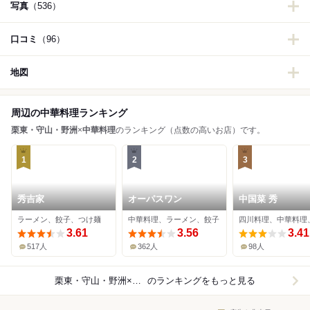
写真
（536）
口コミ
（96）
地図
周辺の中華料理ランキング
栗東・守山・野洲
×
中華料理
のランキング（点数の高いお店）です。
1
2
3
秀吉家
オーパスワン
中国菜 秀
ラーメン、餃子、つけ麺
中華料理、ラーメン、餃子
3.61
3.56
3.41
517人
362人
98人
栗東・守山・野洲×中華料理
のランキングをもっと見る