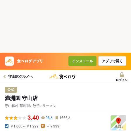
インストール
アプリで開く
守山駅グルメへ
ログイン
公式
満洲園 守山店
守山駅/中華料理､ 餃子､ ラーメン
3.40
96
人
1666
人
￥1,000～￥1,999
～￥999