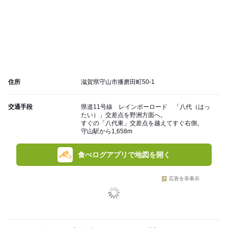
住所
滋賀県守山市播磨田町50-1
交通手段
県道11号線 レインボーロード 「八代（はっ
たい）」交差点を野洲方面へ。
すぐの「八代東」交差点を越えてすぐ右側。
守山駅から1,658m
食べログアプリで地図を開く
広告を非表示