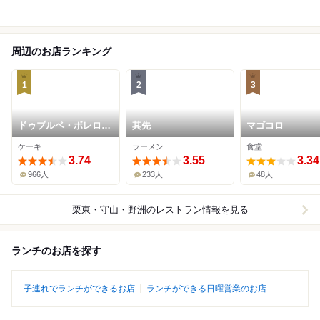
周辺のお店ランキング
1
2
3
ドゥブルベ・ボレロ
其先
マゴコロ
守山本店
ケーキ
ラーメン
食堂
3.74
3.55
3.34
966人
233人
48人
栗東・守山・野洲
のレストラン情報を見る
ランチのお店を探す
子連れでランチができるお店
ランチができる日曜営業のお店