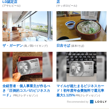
LD認定店
店
(アサヒビール)
(サッポロビール)
ザ・ガーデン
日吉そば
(島ノ関/バイキング)
(坂本/そば)
全経営者・個人事業主が作るべ
マイルが超たまるビジネスカー
き「圧倒的コスパのビジネスカ
ド！初年度年会費無料で還元率
ード」
最大1.125%
PR(クレディセゾン)
PR(クレディセゾン)
Recommended by