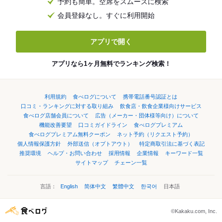
予約も簡単。空席をスムーズに検索
会員登録なし。すぐに利用開始
アプリで開く
アプリなら1ヶ月無料でランキング検索！
利用規約
食べログについて
携帯電話番号認証とは
口コミ・ランキングに対する取り組み
飲食店・飲食企業様向けサービス
食べログ店舗会員について
広告（メーカー・団体様等向け）について
機能改善要望
口コミガイドライン
食べログプレミアム
食べログプレミアム無料クーポン
ネット予約（リクエスト予約）
個人情報保護方針
外部送信（オプトアウト）
特定商取引法に基づく表記
推奨環境
ヘルプ・お問い合わせ
採用情報
企業情報
キーワード一覧
サイトマップ
チェーン一覧
言語：
English
简体中文
繁體中文
한국어
日本語
©Kakaku.com, Inc.