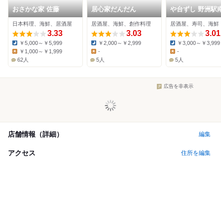
おさかな家 佐藤
居心家だんだん
や台ずし 野洲駅
町
日本料理、海鮮、居酒屋
居酒屋、海鮮、創作料理
居酒屋、寿司、海鮮
3.33
3.03
3.01
￥5,000～￥5,999
￥2,000～￥2,999
￥3,000～￥3,999
Dinner:
Dinner:
Dinner:
￥1,000～￥1,999
-
-
Lunch:
Lunch:
Lunch:
62人
5人
5人
広告を非表示
店舗情報（詳細）
編集
アクセス
住所を編集