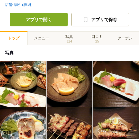
店舗情報（詳細）
アプリで開く
アプリで保存
写真
口コミ
トップ
メニュー
クーポン
114
25
写真