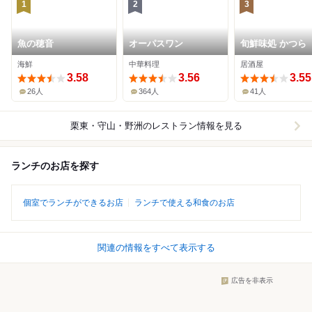
1
2
3
魚の穂音
オーパスワン
旬鮮味処 かつら
海鮮
中華料理
居酒屋
3.58
3.56
3.55
26人
364人
41人
栗東・守山・野洲
のレストラン情報を見る
ランチのお店を探す
個室でランチができるお店
ランチで使える和食のお店
関連の情報をすべて表示する
広告を非表示