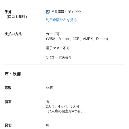
￥6,000～￥7,999
予算
（口コミ集計）
利用金額分布を見る
支払い方法
カード可
（VISA、Master、JCB、AMEX、Diners）
電子マネー不可
QRコード決済可
席・設備
席数
44席
個室
有
2人可、4人可、6人可
（7人席の個室が4つ有）
貸切
可