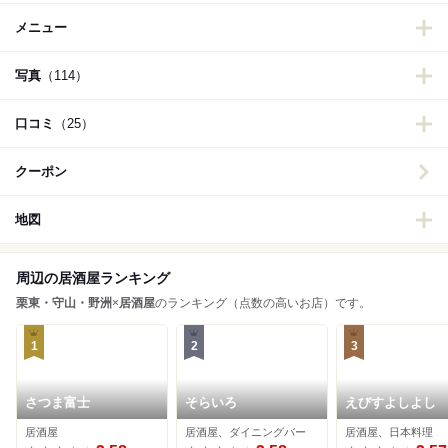
メニュー
写真
（114）
口コミ
（25）
クーポン
地図
周辺の居酒屋ランキング
栗東・守山・野洲
×
居酒屋
のランキング（点数の高いお店）です。
1
2
3
さつま富士
そらいろ
えびすよしよし
居酒屋
居酒屋、ダイニングバー
居酒屋、日本料理