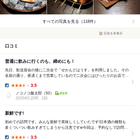
すべての写真を見る（118件）
広告を非表示
口コミ
普通に飲みに行くのも、締めにも！
先日、歓送迎会の後に二次会で「せかんどはうす」を利用しました。その
名前の通り、夜遅くまで営業しているので二次会にはぴったりのお店で
す。 お値段は少しお高めに感じましたが、その...
3.5
Dinner:
ノコノコ飯太郎
（50）
2025/03 訪問
2回
新鮮です!
初めての訪問です。みんな新鮮で美味しくしていたです!日本酒の種類も
多くついつい飲みすぎてしまうから注意ですw今回は、予約なしで訪問し
ましたが、2人で時間も早かったので直ぐに案内して...
3.5