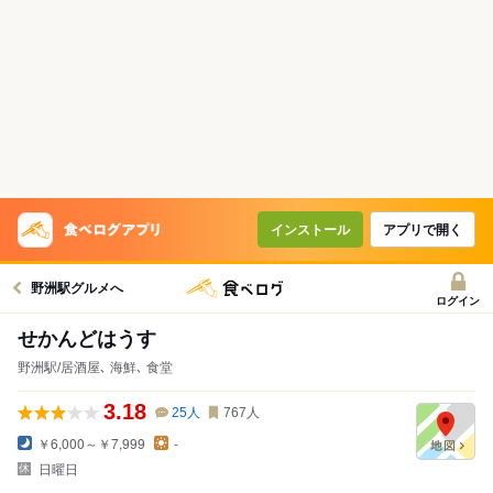
インストール
アプリで開く
野洲駅グルメへ
ログイン
せかんどはうす
野洲駅/居酒屋､ 海鮮､ 食堂
3.18
25
人
767
人
￥6,000～￥7,999
-
日曜日