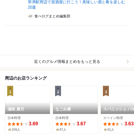
草津駅周辺で居酒屋に行こう！美味しい酒と肴を楽しむ
20選
食べログまとめ編集部
近くのグルメ情報まとめをもっと見る
周辺のお店ランキング
1
2
3
滋味 康月
なごみ康
スパニッシュ バル
ロモ
日本料理
日本料理
スペイン料理
3.69
3.67
3.63
209人
87人
91人