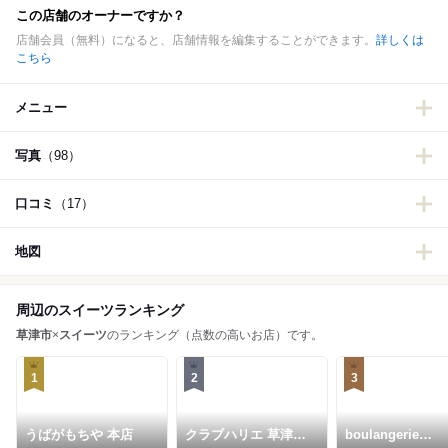
この店舗のオーナーですか？
店舗会員（無料）になると、店舗情報を編集することができます。
詳しくは
こちら
メニュー
写真
（98）
口コミ
（17）
地図
周辺のスイーツランキング
草津市
×
スイーツ
のランキング（点数の高いお店）です。
1
2
3
うばがもちや 本店
クラブハリエ 草津近
boulangerie