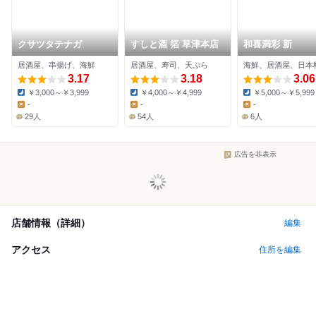
クサツタテナガ
すしと酒 箔 草津本店
和喜満彩 新
居酒屋、串揚げ、海鮮
居酒屋、寿司、天ぷら
海鮮、居酒屋、日本
3.17
3.18
3.06
￥3,000～￥3,999
￥4,000～￥4,999
￥5,000～￥5,999
Dinner:
Dinner:
Dinner:
-
-
-
Lunch:
Lunch:
Lunch:
29人
54人
6人
広告を非表示
店舗情報（詳細）
編集
アクセス
住所を編集