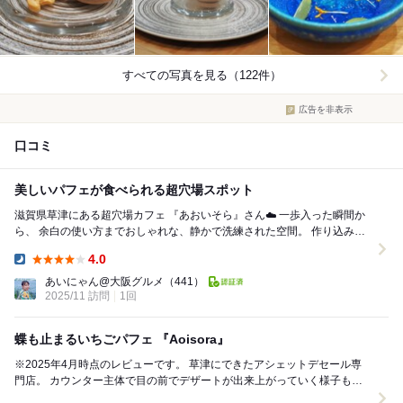
すべての写真を見る（122件）
広告を非表示
口コミ
美しいパフェが食べられる超穴場スポット
滋賀県草津にある超穴場カフェ 『あおいそら』さん☁️ 一歩入った瞬間か
ら、 余白の使い方までおしゃれな、静かで洗練された空間。 作り込みす
ぎてないのに、ちゃんとセンスが...
4.0
Dinner:
あいにゃん@大阪グルメ
（441）
2025/11 訪問
1回
蝶も止まるいちごパフェ 『Aoisora』
※2025年4月時点のレビューです。 草津にできたアシェットデセール専
門店。 カウンター主体で目の前でデザートが出来上がっていく様子も楽
しめます。 この立地で営業時間...