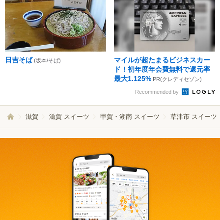
日吉そば
マイルが超たまるビジネスカー
(坂本/そば)
ド！初年度年会費無料で還元率
最大1.125%
PR(クレディセゾン)
Recommended by
滋賀
滋賀 スイーツ
甲賀・湖南 スイーツ
草津市 スイーツ