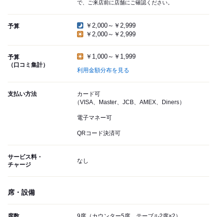
で、ご来店前に店舗にご確認ください。
￥2,000～￥2,999
予算
￥2,000～￥2,999
￥1,000～￥1,999
予算
（口コミ集計）
利用金額分布を見る
支払い方法
カード可
（VISA、Master、JCB、AMEX、Diners）
電子マネー可
QRコード決済可
サービス料・
なし
チャージ
席・設備
席数
9席（カウンター5席、テーブル2席×2）