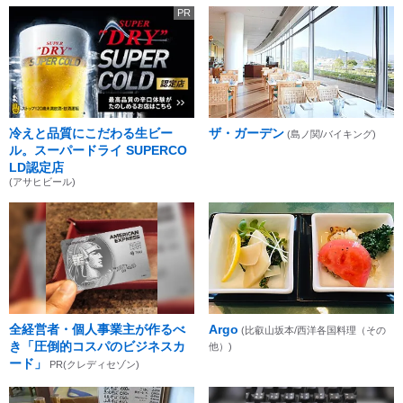
PR
冷えと品質にこだわる生ビー
ザ・ガーデン
(島ノ関/バイキング)
ル。スーパードライ SUPERCO
LD認定店
(アサヒビール)
全経営者・個人事業主が作るべ
Argo
(比叡山坂本/西洋各国料理（その
き「圧倒的コスパのビジネスカ
他）)
ード」
PR(クレディセゾン)