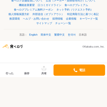
食べログ店舗会員について
広告（メーカー・団体様等向け）について
機能改善要望
口コミガイドライン
食べログプレミアム
食べログプレミアム無料クーポン
ネット予約（リクエスト予約）
個人情報保護方針
外部送信（オプトアウト）
特定商取引法に基づく表記
推奨環境
ヘルプ・お問い合わせ
採用情報
企業情報
キーワード一覧
サイトマップ
チェーン一覧
言語：
English
简体中文
繁體中文
한국어
日本語
©Kakaku.com, Inc.
電話
行った
保存
共有