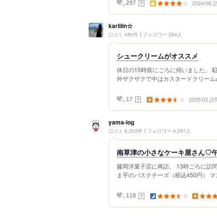
2024/08
？
297
kariiiin☆
口コミ 480件
フォロワー 264人
シュークリームがオススメ
休日の15時前にごろに伺いました。 
外ザクザクで中はカスタードクリームが
2025/03 訪
？
17
yama-log
口コミ 6,203件
フォロワー 4,297人
南草津の小さなケーキ屋さん♡
藤岡洋菓子店に再訪。 13時ごろに訪
ま芋のバスクチーズ（税込450円） マ
？
118