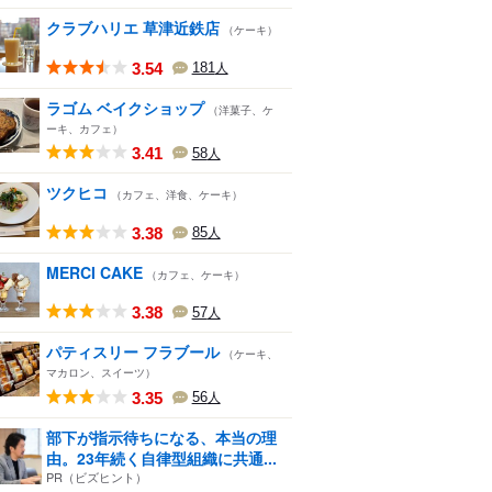
クラブハリエ 草津近鉄店
（ケーキ）
3.54
181
人
ラゴム ベイクショップ
（洋菓子、ケ
ーキ、カフェ）
3.41
58
人
ツクヒコ
（カフェ、洋食、ケーキ）
3.38
85
人
MERCI CAKE
（カフェ、ケーキ）
3.38
57
人
パティスリー フラブール
（ケーキ、
マカロン、スイーツ）
3.35
56
人
部下が指示待ちになる、本当の理
由。23年続く自律型組織に共通...
PR（ビズヒント）