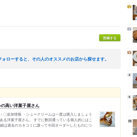
1
2
投稿する
3
フォローすると、その人のオススメのお店から探せます。
4
5
ルの高い洋菓子屋さん
い 〇追加情報 ・シュークリームは一度は購入しましょう
津にある洋菓子屋さん。 すでに数回通っている個人的にはこ
詳細は過去のカキコミに譲って今回オーダーしたものにつ