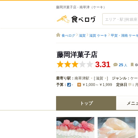
藤岡洋菓子店 - 南草津（ケーキ）
食べログ
食べログ
滋賀
滋賀 ケーキ
甲賀・湖南 ケー
藤岡洋菓子店
3.31
25
人
6
最寄り駅：
南草津駅
[
滋賀
]
ジャンル：
ケー
予算：
定休日
：
-
￥1,000～￥1,999
トップ
メニ