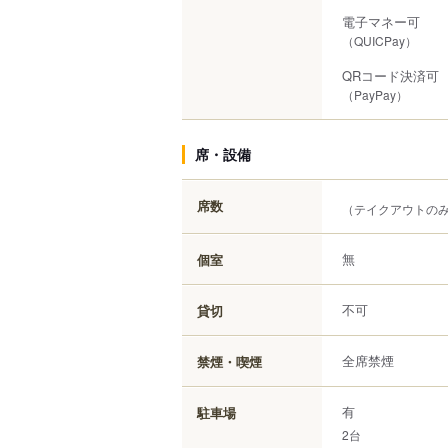
電子マネー可
（QUICPay）
QRコード決済可
（PayPay）
席・設備
席数
（テイクアウトの
無
個室
不可
貸切
全席禁煙
禁煙・喫煙
有
駐車場
2台