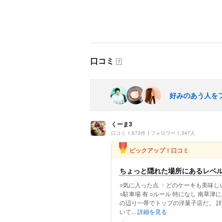
口コミ
？
好みのあう人を
くーま3
口コミ 1,673件
フォロワー 1,347人
ピックアップ！口コミ
ちょっと隠れた場所にあるレベ
○気に入った点 ・どのケーキも美味し
○駐車場 有 ○ルール 特になし 南草
の辺り一帯でトップの洋菓子店だ。 
いて...
詳細を見る