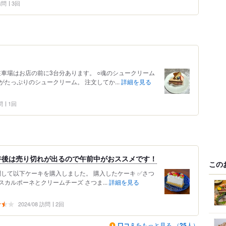
 訪問
3回
駐車場はお店の前に3台分あります。 ○魂のシュークリーム
たっぷりのシュークリーム。 注文してか...
詳細を見る
問
1回
午後は売り切れが出るので午前中がおススメです！
この
問して以下ケーキを購入しました。 購入したケーキ ✅さつ
スカルポーネとクリームチーズ さつま...
詳細を見る
2024/08 訪問
2回
口コミ
をもっと見る （
25
人）