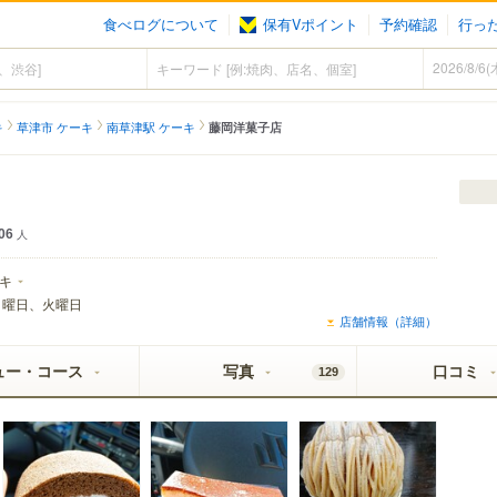
食べログについて
保有Vポイント
予約確認
行っ
キ
草津市 ケーキ
南草津駅 ケーキ
藤岡洋菓子店
06
人
キ
月曜日、火曜日
店舗情報（詳細）
ュー・コース
写真
口コミ
129